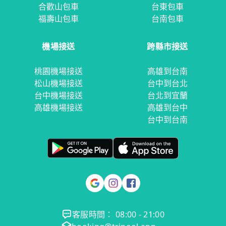
合歡山包車
台東包車
福壽山包車
台南包車
機場接送
跨縣市接送
桃園機場接送
高雄到台南
松山機場接送
台中到台北
台中機場接送
台北到宜蘭
高雄機場接送
高雄到台中
台中到台南
客服時間： 08:00 - 21:00