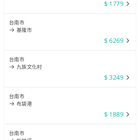
$
1779
台南市
基隆市
$
6269
台南市
九族文化村
$
3249
台南市
布袋港
$
1889
台南市