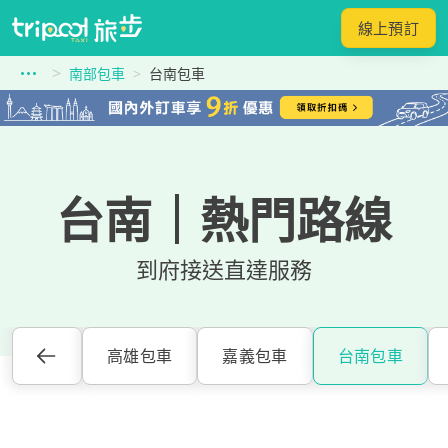
線上預訂
南部包車
台南包車
台南
｜
熱門路線
到府接送直達服務
高雄
包車
嘉義
包車
台南
包車