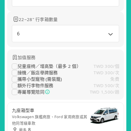
22~28" 行李箱數量
6
加值服務
兒童座椅／增高墊（最多 2 個）
TWD 300
/
個
接機／飯店舉牌服務
TWD 300
/
次
攜帶小型寵物 (需裝籠)
免費
額外行李物件服務
TWD 500
/
次
專屬導覽陪同
TWD 1,500
/
趟
五座休旅車
九座箱型車
尊榮轎車
尊榮商務
五座小轎車
保母車
無障礙車
Toyota Corolla Cross、RAV4 運動休旅或其
Volkswagen 旗艦商旅、Ford 家用商旅或其
Mercedes-Benz E-Class、BMW 5 Series 等
Toyota Alphard、Lexus LM 或其他同等級車
Toyota Altis 舒適轎車或其他同等級車款
Volkswagen Crafter 或其他同等級車款
Volkswagen Caddy 無障礙版或同級車款
他同等車款
他同等級車款
同級車款
款
8
8
8
最多
最多
最多
8
8
8
8
最多
最多
最多
最多