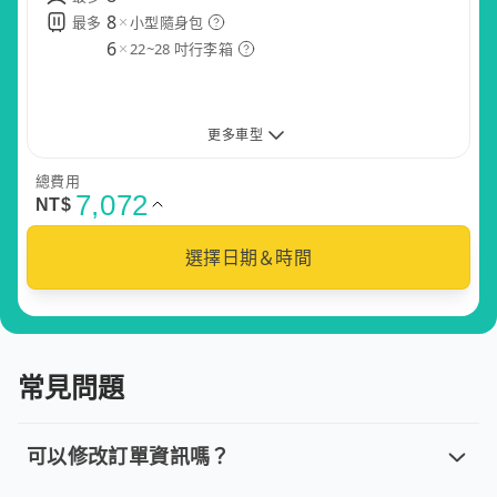
8
8
8
最多
最多
最多
小型隨身包
小型隨身包
小型隨身包
8
8
8
8
最多
最多
最多
最多
小型隨身包
小型隨身包
小型隨身包
小型隨身包
6
6
6
22~28 吋行李箱
22~28 吋行李箱
22~28 吋行李箱
6
6
6
6
22~28 吋行李箱
22~28 吋行李箱
22~28 吋行李箱
22~28 吋行李箱
更多車型
總費用
7,072
NT$
五座小轎車
五座休旅車
九座箱型車
選擇日期＆時間
尊榮轎車
尊榮商務
保母車
常見問題
無障礙車
可以修改訂單資訊嗎？
可以修改訂單資訊嗎？