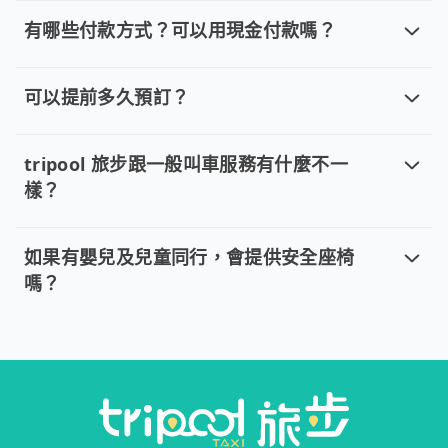
若您已完成線上預約並需要修改訂單，請直接回覆訂單確認郵件，
有哪些付款方式？可以用現金付款嗎？
有哪些付款方式？可以用現金付款嗎？
目前提供信用卡 (VISA/MasterCard/JCB)、簽帳卡
可以提前多久預訂？
可以提前多久預訂？
。 單程專車、計時包車：建議您於乘車前一天清晨 6:00 前完
tripool 旅步跟一般叫車服務有什麼不一
樣？
tripool 旅步跟一般叫車服務有什麼不
tripool 旅步具備以下特色： (1) 採事前預約制。 (2
如果有嬰兒及兒童同行，會提供安全座椅
嗎？
如果有嬰兒及兒童同行，會提供安全座
是的，我們的專車服務（單程專車、計時包車）提供安全座椅。根據