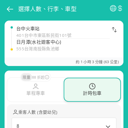
選擇人數、行李、車型
台中火車站
401台中市東區新民街101號
日月潭(水社遊客中心)
555台灣南投縣魚池鄉
約 1 小時 3 分鐘 (63 公里)
限量
88 折起
單程專車
計時包車
乘客人數 (含嬰幼兒)
8