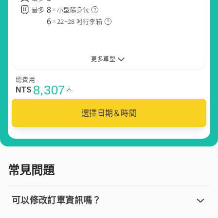
8
8
8
最多
最多
最多
小型隨身包
小型隨身包
小型隨身包
8
8
8
8
最多
最多
最多
最多
小型隨身包
小型隨身包
小型隨身包
小型隨身包
6
6
6
22~28 吋行李箱
22~28 吋行李箱
22~28 吋行李箱
6
6
6
6
22~28 吋行李箱
22~28 吋行李箱
22~28 吋行李箱
22~28 吋行李箱
更多車型
總費用
8,307
NT$
五座小轎車
五座休旅車
九座箱型車
選擇日期＆時間
尊榮轎車
尊榮商務
保母車
常見問題
無障礙車
可以修改訂單資訊嗎？
可以修改訂單資訊嗎？