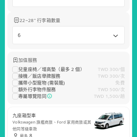
22~28" 行李箱數量
6
加值服務
兒童座椅／增高墊（最多 2 個）
TWD 300
/
個
接機／飯店舉牌服務
TWD 300
/
次
攜帶小型寵物 (需裝籠)
免費
額外行李物件服務
TWD 500
/
次
專屬導覽陪同
TWD 1,500
/
趟
五座休旅車
九座箱型車
尊榮轎車
尊榮商務
五座小轎車
保母車
無障礙車
Toyota Corolla Cross、RAV4 運動休旅或其
Volkswagen 旗艦商旅、Ford 家用商旅或其
Mercedes-Benz E-Class、BMW 5 Series 等
Toyota Alphard、Lexus LM 或其他同等級車
Toyota Altis 舒適轎車或其他同等級車款
Volkswagen Crafter 或其他同等級車款
Volkswagen Caddy 無障礙版或同級車款
他同等車款
他同等級車款
同級車款
款
8
8
8
最多
最多
最多
8
8
8
8
最多
最多
最多
最多