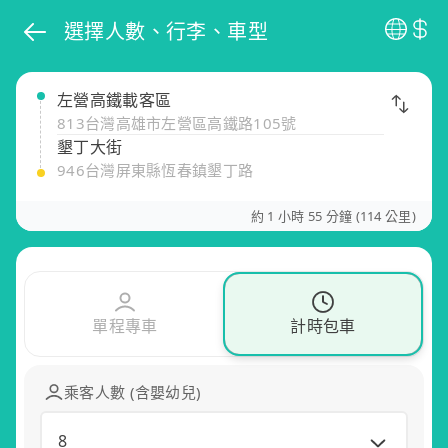
選擇人數、行李、車型
左營高鐵載客區
813台灣高雄市左營區高鐵路105號
墾丁大街
946台灣屏東縣恆春鎮墾丁路
約 1 小時 55 分鐘 (114 公里)
單程專車
計時包車
乘客人數 (含嬰幼兒)
8