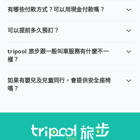
若您已完成線上預約並需要修改訂單，請直接回覆訂單確認郵件，
有哪些付款方式？可以用現金付款嗎？
有哪些付款方式？可以用現金付款嗎？
目前提供信用卡 (VISA/MasterCard/JCB)、簽帳卡
可以提前多久預訂？
可以提前多久預訂？
。 單程專車、計時包車：建議您於乘車前一天清晨 6:00 前完
tripool 旅步跟一般叫車服務有什麼不一
樣？
tripool 旅步跟一般叫車服務有什麼不
tripool 旅步具備以下特色： (1) 採事前預約制。 (2
如果有嬰兒及兒童同行，會提供安全座椅
嗎？
如果有嬰兒及兒童同行，會提供安全座
是的，我們的專車服務（單程專車、計時包車）提供安全座椅。根據