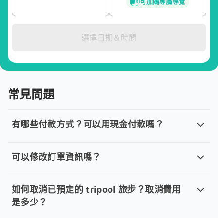
可加購專屬導覽
選擇日期＆時間
常見問題
有哪些付款方式？可以用現金付款嗎？
有哪些付款方式？可以用現金付款嗎？
目前提供信用卡 (VISA/MasterCard/JCB)、簽帳卡
可以修改訂單資訊嗎？
可以修改訂單資訊嗎？
若您已完成線上預約並需要修改訂單，請直接回覆訂單確認郵件，
如何取消已預定的 tripool 旅步？取消費用
是多少？
如何取消已預定的 tripool 旅步？取