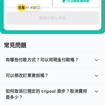
可加購專屬導覽
限量
91 折起
選擇日期＆時間
常見問題
有哪些付款方式？可以用現金付款嗎？
有哪些付款方式？可以用現金付款嗎？
目前提供信用卡 (VISA/MasterCard/JCB)、簽帳卡
可以修改訂單資訊嗎？
可以修改訂單資訊嗎？
若您已完成線上預約並需要修改訂單，請直接回覆訂單確認郵件，
如何取消已預定的 tripool 旅步？取消費用
是多少？
如何取消已預定的 tripool 旅步？取