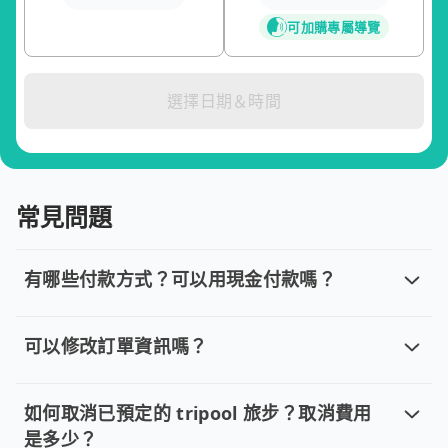
可加購專屬導覽
選擇日期＆時間
常見問題
有哪些付款方式？可以用現金付款嗎？
有哪些付款方式？可以用現金付款嗎？
目前提供信用卡 (VISA/MasterCard/JCB)、簽帳卡
可以修改訂單資訊嗎？
可以修改訂單資訊嗎？
若您已完成線上預約並需要修改訂單，請直接回覆訂單確認郵件，
如何取消已預定的 tripool 旅步？取消費用
是多少？