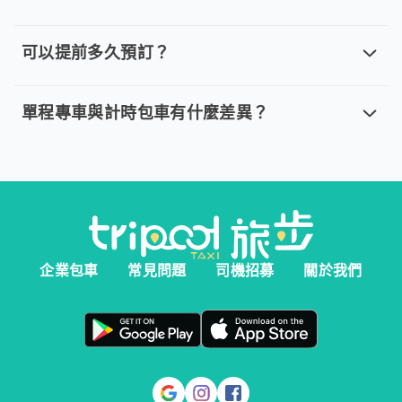
如何取消已預定的 tripool 旅步？取
取消車趟無需任何費用，我們提供全額退款。然而您必須在以下指
可以提前多久預訂？
可以提前多久預訂？
。 單程專車、計時包車：建議您於乘車前一天清晨 6:00 前完
單程專車與計時包車有什麼差異？
單程專車與計時包車有什麼差異？
。 單程專車：指定時間出發，行程更好掌握。 。 計時包車：
企業包車
常見問題
司機招募
關於我們