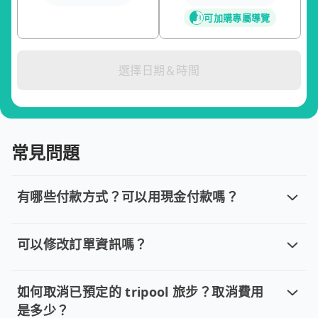
可加購專屬導覽
選擇日期＆時間
常見問題
有哪些付款方式？可以用現金付款嗎？
有哪些付款方式？可以用現金付款嗎？
目前提供信用卡 (VISA/MasterCard/JCB)、簽帳卡
可以修改訂單資訊嗎？
可以修改訂單資訊嗎？
若您已完成線上預約並需要修改訂單，請直接回覆訂單確認郵件，
如何取消已預定的 tripool 旅步？取消費用
是多少？