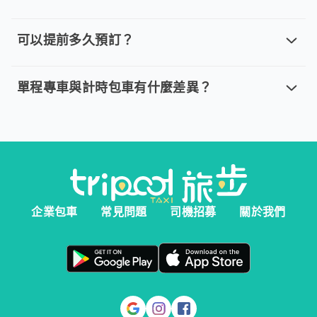
如何取消已預定的 tripool 旅步？取
取消車趟無需任何費用，我們提供全額退款。然而您必須在以下指
可以提前多久預訂？
可以提前多久預訂？
。 單程專車、計時包車：建議您於乘車前一天清晨 6:00 前完
單程專車與計時包車有什麼差異？
單程專車與計時包車有什麼差異？
。 單程專車：指定時間出發，行程更好掌握。 。 計時包車：
企業包車
常見問題
司機招募
關於我們