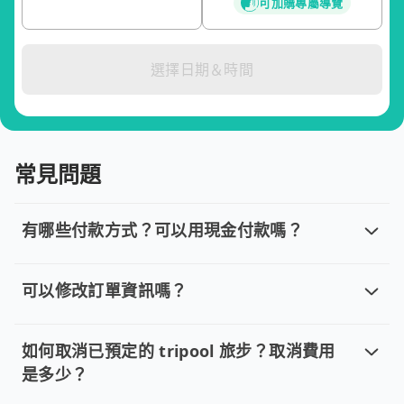
可加購專屬導覽
選擇日期＆時間
常見問題
有哪些付款方式？可以用現金付款嗎？
有哪些付款方式？可以用現金付款嗎？
目前提供信用卡 (VISA/MasterCard/JCB)、簽帳卡
可以修改訂單資訊嗎？
可以修改訂單資訊嗎？
若您已完成線上預約並需要修改訂單，請直接回覆訂單確認郵件，
如何取消已預定的 tripool 旅步？取消費用
是多少？
如何取消已預定的 tripool 旅步？取