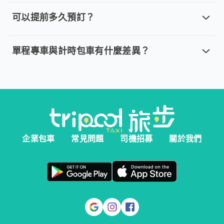
取消車趟無需任何費用，我們提供全額退款。然而您必須在以下指
可以提前多久預訂？
可以提前多久預訂？
。 單程專車、計時包車：建議您於乘車前一天清晨 6:00 前完
單程專車與計時包車有什麼差異？
單程專車與計時包車有什麼差異？
。 單程專車：指定時間出發，行程更好掌握。 。 計時包車：
企業包車
常見問題
司機招募
關於我們