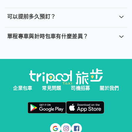
如何取消已預定的 tripool 旅步？取
取消車趟無需任何費用，我們提供全額退款。然而您必須在以下指
可以提前多久預訂？
可以提前多久預訂？
。 單程專車、計時包車：建議您於乘車前一天清晨 6:00 前完
單程專車與計時包車有什麼差異？
單程專車與計時包車有什麼差異？
。 單程專車：指定時間出發，行程更好掌握。 。 計時包車：
企業包車
常見問題
司機招募
關於我們