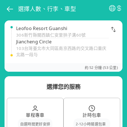
選擇人數、行李、車型
Leofoo Resort Guanshi
306新竹縣關西鎮仁安里拱子溝60號
Jiancheng Circle
103台灣臺北市大同區南京西路的交叉路口重庆
北路一段与
約 52 分鐘 (53 公里)
選擇您的服務
單程專車
計時包車
自選時間更好安排
2-12小時隨選包車