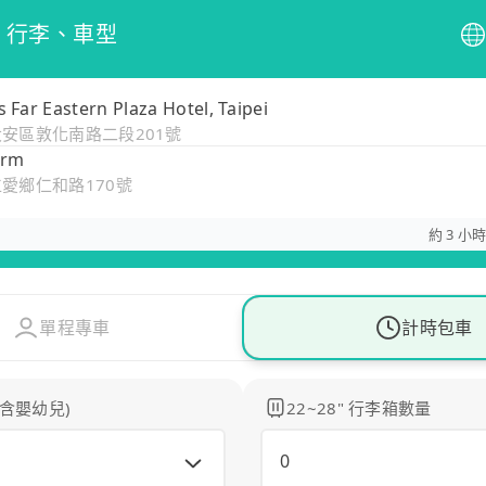
、行李、車型
s Far Eastern Plaza Hotel, Taipei
大安區敦化南路二段201號
arm
仁愛鄉仁和路170號
約 3 小時
單程專車
計時包車
(含嬰幼兒)
22~28" 行李箱數量
0