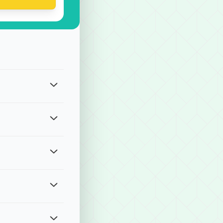
型車
車
我們將有專人協助處理。請留意各服務的修改期限： ・單程接送、計
gle Pay、Apple Pay、四大超商付款、ATM現金轉帳等方式
格。最後預定時間：若出發時間為上午，最遲前一日晚上 18:00 前
的價格。 (3) 全台服務，不分城市與郊區。 (4) 有較為嚴謹的乘