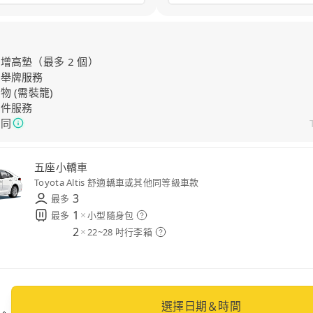
增高墊（最多 2 個）
店舉牌服務
物 (需裝籠)
物件服務
陪同
五座小轎車
五座休旅車
九座箱型車
尊榮轎車
尊榮商務
保母車
無障礙車
Toyota Altis 舒適轎車或其他同等級車款
Toyota Corolla Cross、RAV4 運動休旅或其他同等車款
Volkswagen 旗艦商旅、Ford 家用商旅或其他同等級車款
Mercedes-Benz E-Class、BMW 5 Series 等同級車款
Toyota Alphard、Lexus LM 或其他同等級車款
Volkswagen Crafter 或其他同等級車款
Volkswagen Caddy 無障礙版或同級車款
3
3
3
3
3
3
3
最多
最多
最多
最多
最多
最多
最多
1
1
1
1
1
1
1
最多
最多
最多
最多
最多
最多
最多
小型隨身包
小型隨身包
小型隨身包
小型隨身包
小型隨身包
小型隨身包
小型隨身包
2
2
2
2
2
2
2
22~28 吋行李箱
22~28 吋行李箱
22~28 吋行李箱
22~28 吋行李箱
22~28 吋行李箱
22~28 吋行李箱
22~28 吋行李箱
選擇日期＆時間