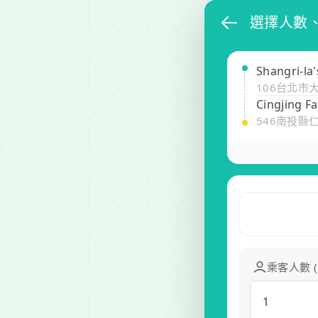
選擇人數
Shangri-la'
106台北市
Cingjing F
546南投縣
乘客人數 
1