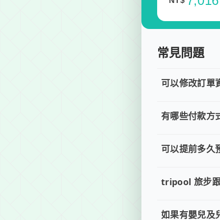
7,016
NT$
五
常見問題
尊
可以修改訂單
可以修改
若您已完成線上預
有哪些付款方
無
有哪些付
目前提供信用卡 (
可以提前多久
可以提前
。 單程專車、計
tripool
tripoo
tripool 旅
如果有嬰兒及