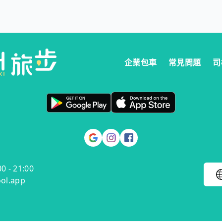
兒及兒童同行，會提供安全座椅嗎？
服務（單程專車、計時包車）提供安全座椅。根據車型不同，每輛車最多
企業包車
常見問題
司
 - 21:00
ol.app