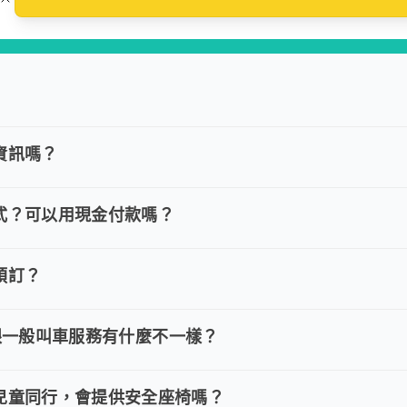
座小轎車
五座休旅車
九座箱
榮轎車
尊榮商務
保母
資訊嗎？
訂單資訊嗎？
約並需要修改訂單，請直接回覆訂單確認郵件，告知欲調整的內容，
式？可以用現金付款嗎？
障礙車
款方式？可以用現金付款嗎？
VISA/MasterCard/JCB)、簽帳卡 (金融信用卡)、Goo
預訂？
多久預訂？
時包車：建議您於乘車前一天清晨 6:00 前完成預定以獲得最好的價
 旅步跟一般叫車服務有什麼不一樣？
l 旅步跟一般叫車服務有什麼不一樣？
步具備以下特色： (1) 採事前預約制。 (2) 在中長程提供最優惠
兒童同行，會提供安全座椅嗎？