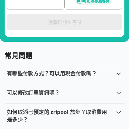
可加購專屬導覽
選擇日期＆時間
常見問題
有哪些付款方式？可以用現金付款嗎？
有哪些付款方式？可以用現金付款嗎？
目前提供信用卡 (VISA/MasterCard/JCB)、簽帳卡
可以修改訂單資訊嗎？
可以修改訂單資訊嗎？
若您已完成線上預約並需要修改訂單，請直接回覆訂單確認郵件，
如何取消已預定的 tripool 旅步？取消費用
是多少？
如何取消已預定的 tripool 旅步？取