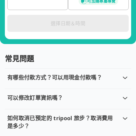
可加購專屬導覽
選擇日期＆時間
常見問題
有哪些付款方式？可以用現金付款嗎？
有哪些付款方式？可以用現金付款嗎？
目前提供信用卡 (VISA/MasterCard/JCB)、簽帳卡
可以修改訂單資訊嗎？
可以修改訂單資訊嗎？
若您已完成線上預約並需要修改訂單，請直接回覆訂單確認郵件，
如何取消已預定的 tripool 旅步？取消費用
是多少？
如何取消已預定的 tripool 旅步？取