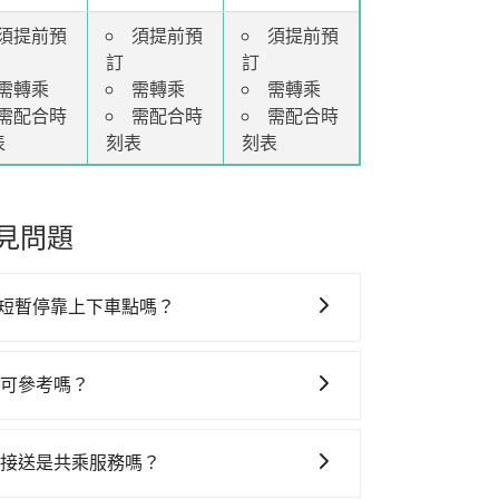
須提前預
須提前預
須提前預
訂
訂
需轉乘
需轉乘
需轉乘
需配合時
需配合時
需配合時
表
刻表
刻表
見問題
短暫停靠上下車點嗎？
務，線上預約從台中到六福村主題遊樂園的途中
表可參考嗎？
內加收200元
。雖然可能有些路線完全順
六福村主題遊樂園的包車旅遊
，從單純的單趟接
等待時間，收取額外費用是不要的補償。
擇2~12小時的服務。
交通接送是共乘服務嗎？
真實價格，免去來回電話確認。