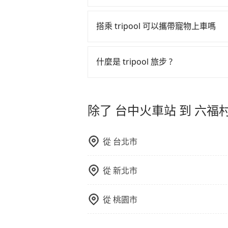
的控制，更是在傳統旺季（年假、端
tripool 旅步全年無休並提供深夜接送服
多的旅客，意味著使用到不熟悉的司
搭乘 tripool 可以攜帶寵物上車嗎
此便反應在服務品質的控管會更佳。
但 tripool 網站上的價格是動
可以的，tripool 旅步「寵物友
午以前均可全額取消退費，如已經決定
入提籠或提袋內，行車中請勿將寵物
什麼是 tripool 旅步 ?
危險或影響行車安全之行為；並確保
請儘早下訂以把握最划算的價格。
tripool 旅步是點對點專車接駁服務
車內環境與氣味。
直達旅遊景點或旅館，節省交通轉乘
除了 台中火車站 到 六
更輕鬆出遊，不必擔心交通造成限制
從
台北市
從
新北市
從
桃園市