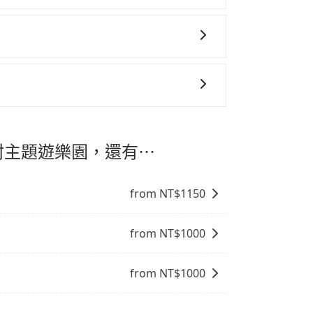
午、中秋、雙十等）能用更少的司機來服務更
務，時間為早上 01:00 至深夜 23:30。
機或者轉單給其他車行的情況比同行更低，如
態的，一般來說越早預訂價格越優，且保證前一天中
善車」允許乘客攜帶中小型寵物，飼主須將寵物置
好要從 台中火車站 到 六福村主題遊樂園，
抱出來或置於座椅上，避免車程中不適應發生
提籠或提袋無糞便、液體漏出之虞，以不影響
。
專為旅遊情境設計，讓旅客以實惠的價格，
時間，並解決攜帶行李移動不便問題。讓旅客
福村主題遊樂園，還有⋯
。
from NT$
1150
from NT$
1000
from NT$
1000