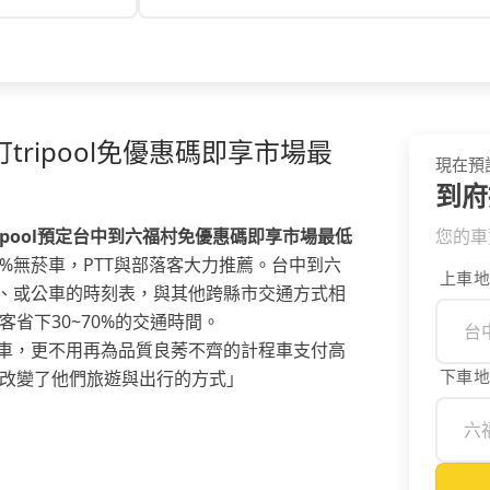
ripool免優惠碼即享市場最
現在預
到府
ipool預定台中到六福村免優惠碼即享市場最低
您的車
00%無菸車，PTT與部落客大力推薦。台中到六
上車地
、或公車的時刻表，與其他跨縣市交通方式相
乘客省下30~70%的交通時間。
車，更不用再為品質良莠不齊的計程車支付高
下車地
ol改變了他們旅遊與出行的方式」