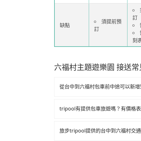
訂
須提前預
缺點
訂
刻
六福村主題遊樂園 接送常
從台中到六福村包車前中途可以新增
tripool有提供多點上下車接送服
可備註加點。
tripool有提供包車旅遊嗎？有價格
每個加點位置，前後額外里程數5公里
tripool提供全台各地包括台中到
路，但是司機多點停靠就會有額外的
送到算時間的計時包車都有，可彈性選
旅步tripool提供的台中到六福村
價格透明、無隱藏費用，網站試算即