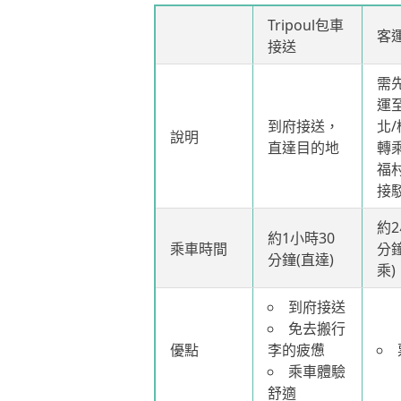
Tripoul包車
客
接送
需
運
到府接送，
北
說明
直達目的地
轉
福
接
約2
約1小時30
乘車時間
分
分鐘(直達)
乘)
到府接送
免去搬行
優點
李的疲憊
乘車體驗
舒適