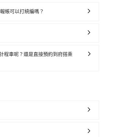
服務，並無拼車或合車的情況，
車內除了司機以
其他陌生人出現
。尤其在新冠肺炎肆虐與防疫
需要報帳可以打統編嗎？
接觸以及加強車內的消毒，降低所有乘客的染疫
會透過第三方系統寄出旅行業代收轉付電子收
款前可以輸入公司的抬頭與統編，同樣會在乘
不會額外收取5%稅金
。在收到後，可自行列
乘高鐵到桃園站再轉乘接駁車至六福村，也可
規範。
火車到中壢車站再轉乘客運到六福村，
如果你
計程車呢？還是直接預約到府搭乘
那麼可以選擇tripool的包車接送服務
。
$1850起，旅程時間約85分鐘，能夠迅速抵達
煩！
120分鐘，平均每人花費760元。
但如全程
平均花費617元，費時85分鐘
，且不用搬行李
ol的價格更便宜划算。
~8 折的主因來自於自行研發的 AI 車輛調度演
高俗稱「回頭車」的比例。這不僅體現在成本