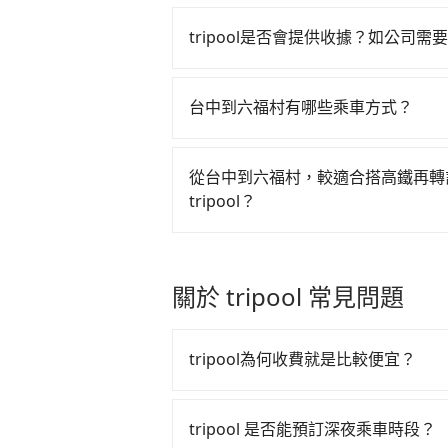
tripool目前僅提供包車到府接送
外，從上車到下車期間，都不會再有
tripool是否會提供收據？如公司
優先下，tripool更減少不必要的
在乘車結束後一週內，tripool都
風險。
據，
如果公司需要報公帳，在預約付
台中到六福村有哪些乘車方式？
車後一週內寄出三聯式電子發票，且
如果你要從台中到六福村可以選擇搭
印留存或報帳，完全符合台灣的法律
以搭乘六福村的共乘專車，還有搭乘
從台中到六福村，較適合搭高鐵再轉
覺得以上的交通方式無法滿足你的需求，
tripool？
tripool台中到六福村包車接送只要
先說結論：高鐵較貴、費時、轉車麻
目的地，立即線上預訂！
假設三位一行人，全程加上轉車時間共
關於 tripool 常見問題
使用tripool並到府專車接送，則每人
上下轉車。如人數更多，選擇tripo
tripool為何收費就是比較便宜？
tripool 之所以能將價格壓在市價 7
算法，能有效降低空車率，也就是提
tripool 是否能預訂深夜乘車時段？