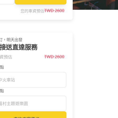
TWD
2600
您的車資預估
訂，明天出發
接送直達服務
TWD
2600
資預估
點
點