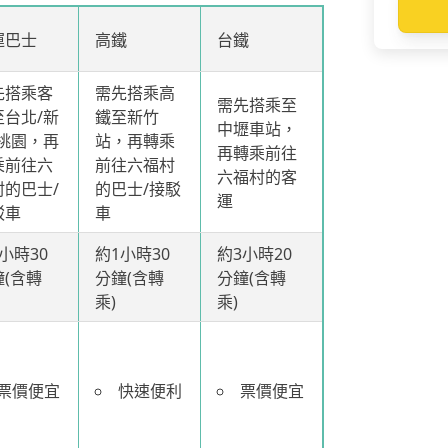
運巴士
高鐵
台鐵
先搭乘客
需先搭乘高
需先搭乘至
至台北/新
鐵至新竹
中壢車站，
/桃園，再
站，再轉乘
再轉乘前往
乘前往六
前往六福村
六福村的客
村的巴士/
的巴士/接駁
運
駁車
車
小時30
約1小時30
約3小時20
鐘(含轉
分鐘(含轉
分鐘(含轉
乘)
乘)
票價便宜
快速便利
票價便宜