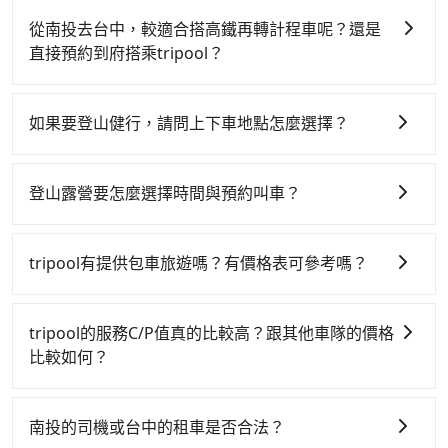
對於平常就有在使用長程專車接送服務的乘客來說，第一
次使用tripool的會擔心價格比市價便宜不少，是不是因為
從南投去台中，較適合搭高鐵再轉計程車呢？還是
司機素質比較差、車上會有煙味、或者車齡過大，但事實
直接預約到府搭乘tripool？
恰恰相反。tripool不僅有嚴密的篩選機制，定期淘汰顧客
此路線無高鐵可搭，如選擇計程車小黃，價格落在
評分較低的司機，且車輛均要求5年內新車，司機也絕對
2200~5500元間。雖然計程車可能較為便宜，但可能臨時
不會在車內吸煙，於新冠肺炎期間也絕對全程配戴口罩。
如果要登山健行，請問上下車地點怎麼選擇？
攔不到車。而能事先預約且品質穩定的tripool，可能更適
tripool之所以能將價格壓在市價7~8折的主因來自於自行
大部分位於城市近郊的小山或知名的山區，像是台北的陽
合你。
研發的AI車輛調度演算法，能有效降低空車率，也就是提
明山、宜蘭的抹茶山、苗栗的火炎山等，在Google
高俗稱「回頭車」的比例。這不僅體現在成本的控制，更
登山露營要怎麼選擇時間與預約叫車？
Maps上都有完整的圖資，在預訂車輛時可直接選擇登山
是在傳統旺季（年假、端午、中秋、雙十等）能用更少的
tripool從凌晨1點到深夜12點均有提供服務，對於需要大
口或者停車場作為上下車地點。但有一些步道較長或者地
司機來服務更多的旅客，意味著使用到不熟悉的司機或者
清早或者長距離移動前往登山口的旅客，是非常便利的。
處較為偏僻的山區，根據我們接送經驗會有特定的位置乘
tripool有提供包車旅遊嗎？有價格表可參考嗎？
轉單給其他車行的情況比同行更低，如此便反應在服務品
又由於和絕大多數登山接駁業者不同，上山與下山是分開
車會比較適合，以下為其中一些例子：玉山群峰的目的地
質的控管會更佳。但tripool網站上的價格是動態的，一般
tripool提供全台各地包括福壽山農場與清境農場國民賓館
單程預定，如登山健行的時間超過一天，或者需要東進西
請選擇「上東埔停車場」｜雪山主東的目的地請選擇「雪
來說越早預訂價格越優，且保證前一天中午以前均可全額
的包車旅遊，從單純的單趟接送到算時間的計時包車都
出的，就不用負擔司機的餐費與住宿費，非常划算。不過
山登山口服務站」｜武陵四秀的目的地請選擇「武陵山
tripool的服務C/P值真的比較高？跟其他車隊的價格
取消退費，如已經決定好要從清境農場國民賓館去福壽山
有，可彈性選擇2~12小時的服務，滿足家族出遊、朋友聚
每位腳力不同以及天候變化，下山的乘車時間有時不好預
莊」｜大霸群峰 (觀霧進)的目的地請選擇「大霸尖山登山
比較如何？
農場，請儘早下訂以把握最划算的價格。
會、婚喪喜慶等不同的需求。價格透明、無隱藏費用，網
估，建議上山時選擇「單程專車」但下山時選擇「計時包
服務站」｜奇萊南華的目的地請選擇「屯原登山口停車
在服務品質許可下，乘客當然希望價格越便宜越好，而市
站試算即真實價格，免去來回電話確認。一天包車的價格
車」服務，把司機的時間包下來，多了司機等待的緩衝，
場」｜合歡群峰、奇萊主北的主峰、東峰、石門山 目的地
場上稍具規模且合法經營的業者，有以短程與城市為主的
可能跟其他車隊相差無幾，但是如果只需要短時數或者單
便不會有司機等不到人或者乘客等不到司機的窘境。如果
南投的司機或台中的租車是否合法？
請選擇「松雪樓」，北峰目的地請選擇「小風口第二停車
台灣大車隊、大都會、LINE Taxi、Uber，機場接送則有