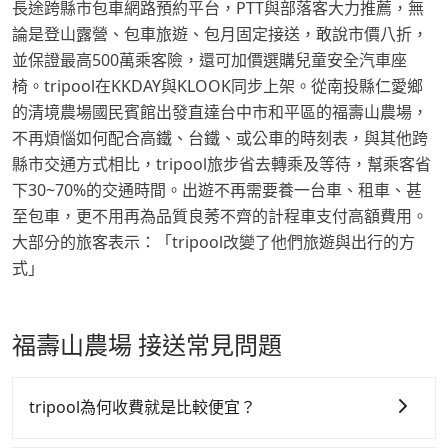
長途跨縣市包車網路預約平台，PTT與部落客大力推薦，無
論是登山露營、包車旅遊、包月固定接送，敢說市價八折，
並保證最高500萬乘客險，還可加價選購兒童安全汽車座
椅。tripool在KKDAY與KLOOK同步上架。從南投縣仁愛鄉
的清境農場國民賓館出發直達台中市和平區的福壽山農場，
不再煩惱如何配合高鐵、台鐵、或公車的時刻表，與其他跨
縣市交通方式相比，tripool旅步省去轉乘及等待，幫乘客省
下30~70%的交通時間。出遊不再需要養一台車、租車、甚
至包車，更不用再為品質良莠不齊的計程車支付高額費用。
大部分的旅客表示：「tripool改變了他們旅遊與出行的方
式」
福壽山農場 接送常見問題
tripool為何收費就是比較便宜？