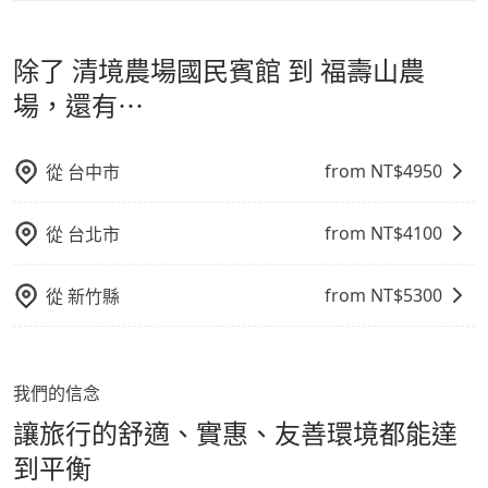
tripool 旅步是點對點專車接駁服務。
專為旅遊情境設
影響行車安全之行為；並確保提籠或提袋無糞便、液體漏
格越優，且保證前一天中午以前均可全額取消退費，如已
計，讓旅客以實惠的價格，直達旅遊景點或旅館，節省交
出之虞，以不影響車內環境與氣味。
經決定好要從 清境農場國民賓館 到 福壽山農場，請儘早
除了 清境農場國民賓館 到 福壽山農
通轉乘時間，並解決攜帶行李移動不便問題。讓旅客更輕
下訂以把握最划算的價格。
鬆出遊，不必擔心交通造成限制。
場，還有⋯
from NT$
4950
從
台中市
from NT$
4100
從
台北市
from NT$
5300
從
新竹縣
我們的信念
讓旅行的舒適、實惠、友善環境都能達
到平衡