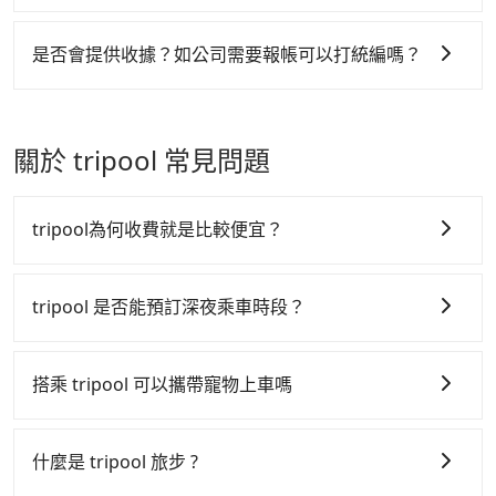
程專車服務者，敢大聲說我們價格絕對最划算。網站上可
造訪不太熟悉的山區或步道，建議可以先到「健行筆記」
場」｜畢祿山的目的地請選擇「合歡山隧道」｜水漾森林
許多的Line群組或Facebook社團裡，有很多低價的白牌
肯驛、全鋒、格上租車、和運租車，包車旅遊則是
直接挑選小轎車、休旅車、或九人座箱型車，如需10人以
查詢步行時間與他人的經驗分享，上面有全台超過2000條
的目的地請選擇「仁亭登山口」｜松蘿湖的目的地請選擇
車、私家車或野雞車在招攬生意，這不僅是違法可能被警
KKDAY、KLOOK、叫車吧等。tripool旅步專注在長程單
上巴士，請來信洽詢。
是否會提供收據？如公司需要報帳可以打統編嗎？
山區步道的相關資訊。
「松羅湖登山口停車場」｜加羅湖的目的地請選擇「四季
察臨檢並趕下車，出意外後保險公司更是不會提供任何理
程接送與跨縣市計時包車，不論從哪邊去哪裡（當然也包
林道柵欄」。如果不在名單上且不太確定該怎麼預訂的，
在乘車結束後一週內，tripool都會透過第三方系統寄出旅
賠，如果又遇到心術不正的司機，其犯罪行為可能都無法
括清境農場國民賓館去福壽山農場），全台保證出車。由
可以透過tripool官網的線上客服或加Line好友直接詢問。
行業代收轉付電子收據，如果公司需要報公帳，在預約付
監控或追查。最好別為了省小錢而冒上不必要的風險。而
於有高效的車輛調度能力，能以市價7~8折提供專車到府
關於 tripool 常見問題
款前可以輸入公司的抬頭與統編，同樣會在乘車後一週內
tripool雇用的司機、使用的車輛以及配合的車行，一定符
服務，是絕大多數乘客出行的最佳選擇。
寄出三聯式電子發票，且不會額外收取5%稅金。在收到
合台灣法律規定，除了司機擁有合法的職業駕駛執照以及
後，可自行列印留存或報帳，完全符合台灣的法律規範。
良民證外，車輛一定投保最高500萬乘客險。最好辨別叫
tripool為何收費就是比較便宜？
的車是否合法，就看車牌的開頭，只要不是R或T開頭的
車，就一定是違法。
tripool 之所以能將價格壓在市價 7~8 折的主因來自於自
行研發的 AI 車輛調度演算法，能有效降低空車率，也就
tripool 是否能預訂深夜乘車時段？
是提高俗稱「回頭車」的比例。這不僅體現在成本的控
tripool 旅步全年無休並提供深夜接送服務，時間為早上
制，更是在傳統旺季（年假、端午、中秋、雙十等）能用
01:00 至深夜 23:30。
搭乘 tripool 可以攜帶寵物上車嗎
更少的司機來服務更多的旅客，意味著使用到不熟悉的司
機或者轉單給其他車行的情況比同行更低，如此便反應在
可以的，tripool 旅步「寵物友善車」允許乘客攜帶中小
服務品質的控管會更佳。
型寵物，飼主須將寵物置入提籠或提袋內，行車中請勿將
什麼是 tripool 旅步 ?
寵物抱出來或置於座椅上，避免車程中不適應發生危險或
但 tripool 網站上的價格是動態的，一般來說越早預訂價