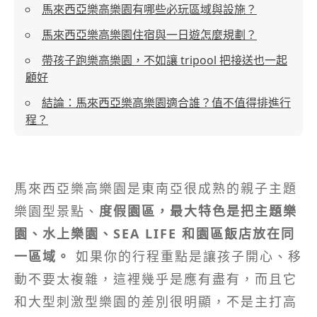
馬來西亞樂高樂園有哪些必玩區域與設施？
馬來西亞樂高樂園住宿與一日遊怎麼規劃？
帶孩子跑樂高樂園，不如讓 tripool 把接送也一起
顧好
結論：馬來西亞樂高樂園適合誰？值不值得排進行
程？
馬來西亞樂高樂園是東南亞很成熟的親子主題
樂園型景點、
度假園區，最大特色是把主題樂
園、水上樂園、SEA LIFE 和園區飯店放在同
一區域。
如果你的行程重點是讓孩子開心、移
動不要太複雜，這裡幾乎是應有盡有，而且它
和大型刺激型樂園的差別很明顯，不是主打高