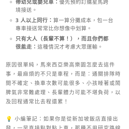
帶幼兒或嬰兒車：
優先預約訂購星馬跨
境接送。
3 人以上同行：
算一算分攤成本，包一台
專車接送常常比你想像中划算。
只有大人（長輩不算！），而且你們都
很能走：
這種情況才考慮大眾運輸。
原因很單純，馬來西亞樂高樂園怎麼去這件
事，最麻煩的不只是車程，而是：通關排隊時
間不確定、換車次數可能很多、小孩睡著或鬧
脾氣非常難處理、長輩體力可能不堪負荷，以
及回程通常比去程還累！
💡 小編筆記：如果你是從新加坡飯店直接出
發，一早直接點對點上車，那種不用研究路線