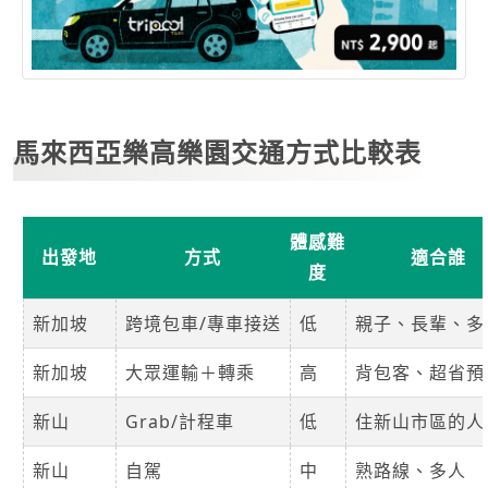
馬來西亞樂高樂園交通方式比較表
體感難
出發地
方式
適合誰
度
新加坡
跨境包車/專車接送
低
親子、長輩、多
新加坡
大眾運輸＋轉乘
高
背包客、超省預
新山
Grab/計程車
低
住新山市區的人
新山
自駕
中
熟路線、多人