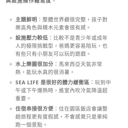
與設施操作難易度
。
主題鮮明
：整體世界觀很完整，孩子對
樂高角色與積木元素會很有感。
設施壓力較低
：比較不是青少年或成年
人的極限挑戰型，爸媽更容易陪玩，也
有些只有小朋友可以玩的遊戲。
水上樂園很加分
：馬來西亞天氣非常
熱，能玩水真的很消暑。
SEA LIFE 是很好的體力緩衝區
：玩到中
午或下午爆熱時，進室內吹冷氣降溫超
重要。
住宿串接很方便
：住在園區飯店會讓整
趟旅程更有度假感，不會感覺只是單純
跑一個景點。