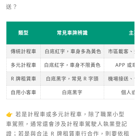
送？
類型
常見車牌辨識
主
傳統計程車
白底紅字，車身多為黃色
市區載客、
多元計程車
白底紅字，車身不限黃色
APP 
R 牌租賃車
白底黑字，常見 R 字頭
機場接送、
自用小客車
白底黑字
個人
👉 若是計程車或多元計程車，除了職業小型
車駕照，通常還會涉及計程車駕駛人執業登記
證；若是與合法 R 牌租賃車行合作，則要依租