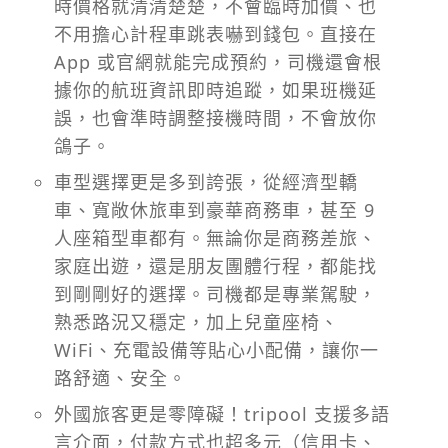
時價格就清清楚楚，不會臨時加價、也
不用擔心計程車跳表嚇到錢包。直接在
App 或官網就能完成預約，司機還會根
據你的航班資訊即時追蹤，如果班機延
誤，也會準時調整接機時間，不會放你
鴿子。
車型選擇更是多到誇張，從經濟型轎
車、寬敞休旅車到豪華商務車，甚至 9
人座箱型車都有。無論你是商務差旅、
家庭出遊，還是朋友團體行程，都能找
到剛剛好的選擇。司機都是專業駕駛，
熟悉路況又穩定，加上兒童座椅、
WiFi、充電設備等貼心小配備，讓你一
路舒適、安全。
外國旅客更是零障礙！tripool 支援多語
言介面，付款方式也超多元（信用卡、