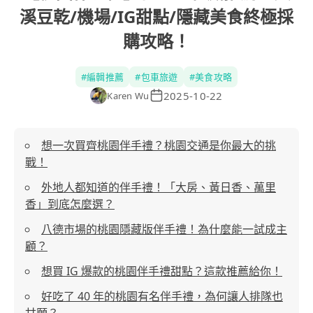
溪豆乾/機場/IG甜點/隱藏美食終極採
購攻略！
#
編輯推薦
#
包車旅遊
#
美食攻略
2025-10-22
Karen Wu
想一次買齊桃園伴手禮？桃園交通是你最大的挑
戰！
外地人都知道的伴手禮！「大房、黃日香、萬里
香」到底怎麼選？
八德市場的桃園隱藏版伴手禮！為什麼能一試成主
顧？
想買 IG 爆款的桃園伴手禮甜點？這款推薦給你！
好吃了 40 年的桃園有名伴手禮，為何讓人排隊也
甘願？