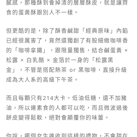
膩感，那種酥到會掉渣的層層酥皮，就是讓齊
食的蛋黃酥跟別人不一樣。
但更酷的是，除了酥香鹹甜「經典原味」內餡
已經很厲害了，竟然還獨創了有股細緻咖啡香
的「咖啡拿鐵」，跟限量獨售，結合鹹蛋黃 ×
松露 × 白乳酪 × 金箔於一身的「松露黑
金」，不管是搭配熱茶 or 黑咖啡，直接升級
成為大人系的高級下午茶。
而且每顆只有214大卡，低油低糖，還不加豬
油，所以連素食的人都可以吃，而且微波過後
餅皮變得鬆軟，絕對會顛覆你的味蕾。
你說，哪個女生誰收到這樣的禮物，不會甜在