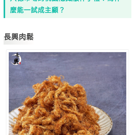
麼能一試成主顧？
長興肉鬆