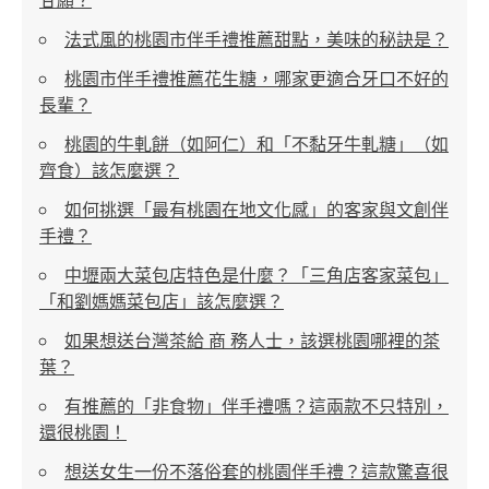
法式風的桃園市伴手禮推薦甜點，美味的秘訣是？
桃園市伴手禮推薦花生糖，哪家更適合牙口不好的
長輩？
桃園的牛軋餅（如阿仁）和「不黏牙牛軋糖」（如
齊食）該怎麼選？
如何挑選「最有桃園在地文化感」的客家與文創伴
手禮？
中壢兩大菜包店特色是什麼？「三角店客家菜包」
「和劉媽媽菜包店」該怎麼選？
如果想送台灣茶給 商 務人士，該選桃園哪裡的茶
葉？
有推薦的「非食物」伴手禮嗎？這兩款不只特別，
還很桃園！
想送女生一份不落俗套的桃園伴手禮？這款驚喜很