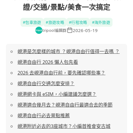
證/交通/景點/美食一次搞定
#
包車旅遊
#
旅遊攻略
#
行程攻略
#
海外旅遊
2026-05-19
tripool編輯群
峴港是怎麼樣的城市 ？峴港自由行值得一去嗎 ？
峴港自由行 2026 懶人包先看
2026 去峴港自由行前，要先確認哪些事？
峴港自由行交通怎麼安排？
峴港網卡與 eSIM，小編建議怎麼選？
峴港適合幾月去？峴港自由行最適合去的季節
峴港自由行必去景點推薦
峴港附近必去的3座城市？小編首推會安古城