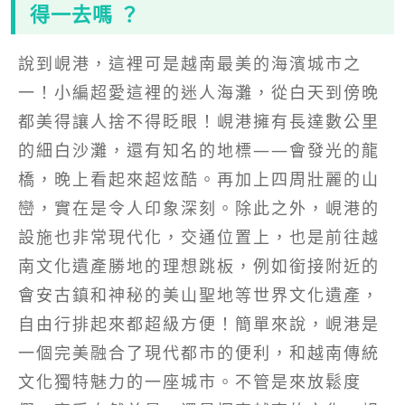
得一去嗎 ？
說到峴港，這裡可是越南最美的海濱城市之
一！小編超愛這裡的迷人海灘，從白天到傍晚
都美得讓人捨不得眨眼！峴港擁有長達數公里
的細白沙灘，還有知名的地標——會發光的龍
橋，晚上看起來超炫酷。再加上四周壯麗的山
巒，實在是令人印象深刻。除此之外，峴港的
設施也非常現代化，交通位置上，也是前往越
南文化遺產勝地的理想跳板，例如銜接附近的
會安古鎮和神秘的美山聖地等世界文化遺產，
自由行排起來都超級方便！簡單來說，峴港是
一個完美融合了現代都市的便利，和越南傳統
文化獨特魅力的一座城市。不管是來放鬆度