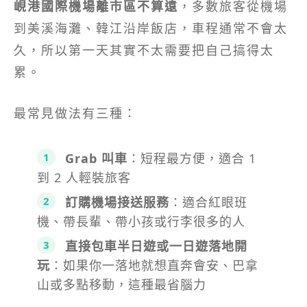
峴港國際機場離市區不算遠
，多數旅客從機場
到美溪海灘、韓江沿岸飯店，車程通常不會太
久，所以第一天其實不太需要把自己搞得太
累。
最常見做法有三種：
Grab 叫車
：短程最方便，適合 1
到 2 人輕裝旅客
訂購機場接送服務
：適合紅眼班
機、帶長輩、帶小孩或行李很多的人
直接包車半日遊或一日遊落地開
玩
：如果你一落地就想直奔會安、巴拿
山或多點移動，這種最省腦力