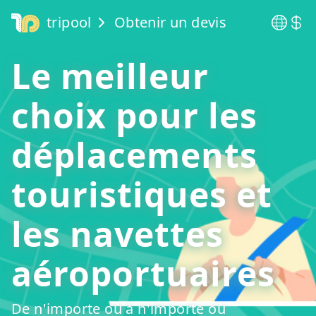
tripool
Obtenir un devis
Le meilleur
choix pour les
déplacements
touristiques et
les navettes
aéroportuaires
De n'importe où à n'importe où