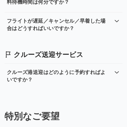
料待機時間は何分ですか？
フライト到着後、何分後にお迎えの
乗車時間の目安：フライトの到着予定時刻に 1〜1.5 
フライトが遅延／キャンセル／早着した場
合はどうすればいいですか？
フライトが遅延／キャンセル／早着
正しいフライト情報をご提供ください。送迎手配の重要な
クルーズ送迎サービス
クルーズ港送迎はどのように予約すればよ
いですか？
クルーズ港送迎はどのように予約す
クルーズ船は天候や海況の影響で入港時間が変動する可能
特別なご要望