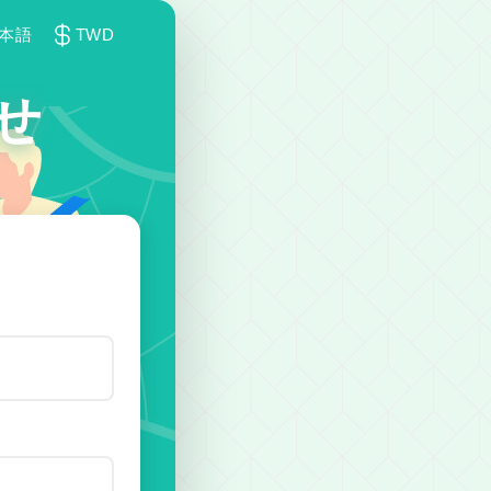
本語
TWD
任せ