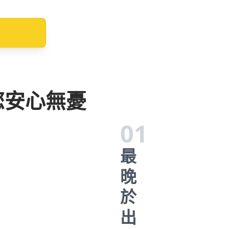
您安心無憂
01
最
晚
於
出