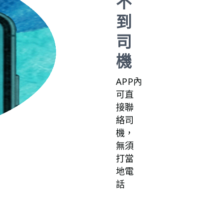
不
到
司
機
APP內
可直
接聯
絡司
機，
無須
打當
地電
話