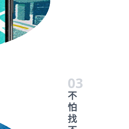
03
不
怕
找