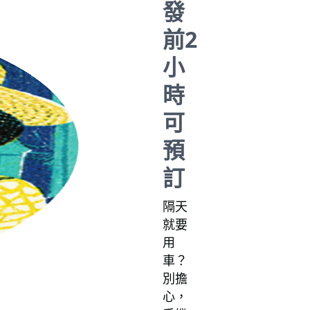
發
前2
小
時
可
預
訂
隔天
就要
用
車？
別擔
心，