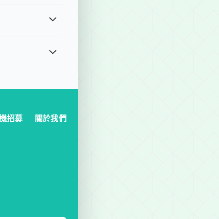
申請 (https://lihi1.com/8Q4fV)，若超過
格。最後預定時間：若出發時間為上午，最遲前一日晚上 18:00 前
靈活的用車選擇，適合城市觀光、多地點拜訪或需要多次停靠的行程，
機招募
關於我們