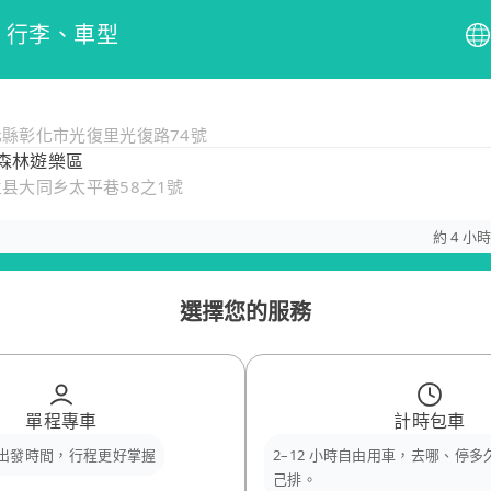
、行李、車型
化縣彰化市光復里光復路74號
森林遊樂區
兰县大同乡太平巷58之1號
約 4 小時
選擇您的服務
單程專車
計時包車
出發時間，行程更好掌握
2–12 小時自由用車，去哪、停
己排。