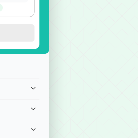
覽
gle Pay、Apple Pay、四大超商付款、ATM現金轉帳等方式
我們將有專人協助處理。請留意各服務的修改期限： ・單程接送、計