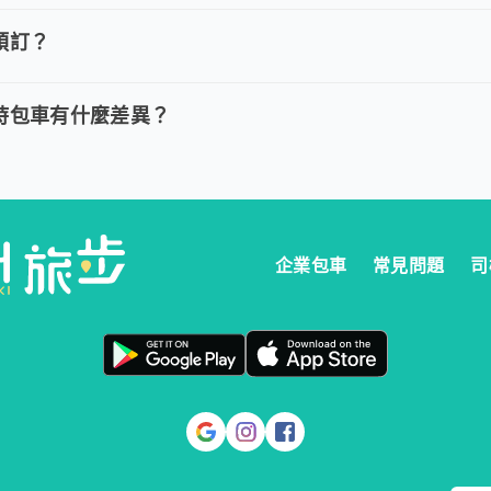
費用，我們提供全額退款。然而您必須在以下指定時間內完成取消訂單
預訂？
多久預訂？
時包車：建議您於乘車前一天清晨 6:00 前完成預定以獲得最好的價
時包車有什麼差異？
與計時包車有什麼差異？
定時間出發，行程更好掌握。 。 計時包車：按小時計費，為您提供更
企業包車
常見問題
司