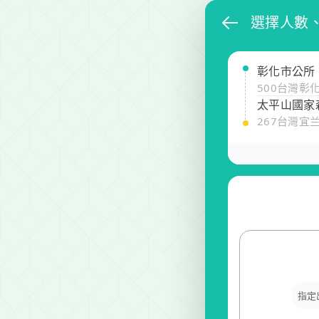
選擇人數
彰化市公所
500台灣彰
太平山國家
267台灣宜
指定