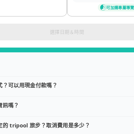
可加購專屬導
選擇日期＆時間
式？可以用現金付款嗎？
款方式？可以用現金付款嗎？
VISA/MasterCard/JCB)、簽帳卡 (金融信用卡)、Goo
資訊嗎？
訂單資訊嗎？
約並需要修改訂單，請直接回覆訂單確認郵件，告知欲調整的內容，
的 tripool 旅步？取消費用是多少？
定的 tripool 旅步？取消費用是多少？