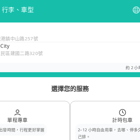
、行李、車型
鹿港鎮中山路257號
City
三民區建國二路320號
約 2 小
選擇您的服務
單程專車
計時包車
出發時間，行程更好掌握
2–12 小時自由用車，去哪、停
己排。