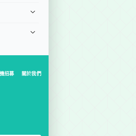
申請 (https://lihi1.com/8Q4fV)，若超過
格。最後預定時間：若出發時間為上午，最遲前一日晚上 18:00 前
靈活的用車選擇，適合城市觀光、多地點拜訪或需要多次停靠的行程，
機招募
關於我們