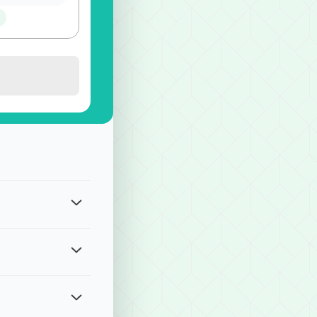
覽
gle Pay、Apple Pay、四大超商付款、ATM現金轉帳等方式
我們將有專人協助處理。請留意各服務的修改期限： ・單程接送、計