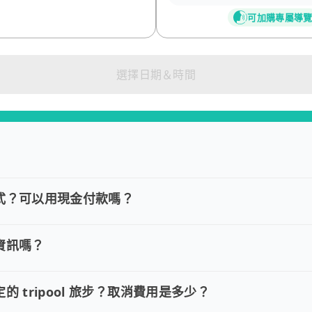
可加購專屬導
選擇日期＆時間
式？可以用現金付款嗎？
款方式？可以用現金付款嗎？
VISA/MasterCard/JCB)、簽帳卡 (金融信用卡)、Goo
資訊嗎？
訂單資訊嗎？
約並需要修改訂單，請直接回覆訂單確認郵件，告知欲調整的內容，
的 tripool 旅步？取消費用是多少？
定的 tripool 旅步？取消費用是多少？