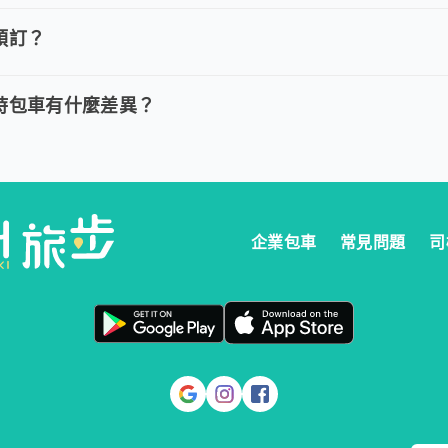
費用，我們提供全額退款。然而您必須在以下指定時間內完成取消訂單
預訂？
多久預訂？
時包車：建議您於乘車前一天清晨 6:00 前完成預定以獲得最好的價
時包車有什麼差異？
與計時包車有什麼差異？
定時間出發，行程更好掌握。 。 計時包車：按小時計費，為您提供更
企業包車
常見問題
司