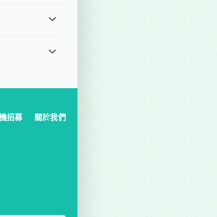
申請 (https://lihi1.com/8Q4fV)，若超過
格。最後預定時間：若出發時間為上午，最遲前一日晚上 18:00 前
靈活的用車選擇，適合城市觀光、多地點拜訪或需要多次停靠的行程，
機招募
關於我們