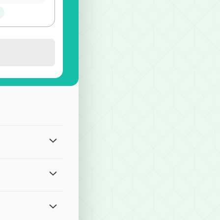
覽
gle Pay、Apple Pay、四大超商付款、ATM現金轉帳等方式
我們將有專人協助處理。請留意各服務的修改期限： ・單程接送、計