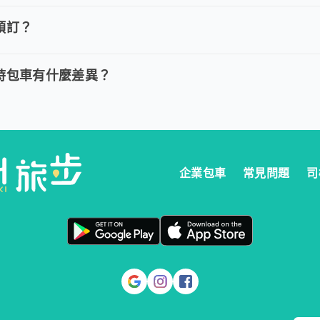
費用，我們提供全額退款。然而您必須在以下指定時間內完成取消訂單
預訂？
多久預訂？
時包車：建議您於乘車前一天清晨 6:00 前完成預定以獲得最好的價
時包車有什麼差異？
與計時包車有什麼差異？
定時間出發，行程更好掌握。 。 計時包車：按小時計費，為您提供更
企業包車
常見問題
司