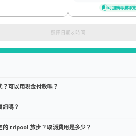
可加購專屬導
選擇日期＆時間
式？可以用現金付款嗎？
款方式？可以用現金付款嗎？
VISA/MasterCard/JCB)、簽帳卡 (金融信用卡)、Goo
資訊嗎？
訂單資訊嗎？
約並需要修改訂單，請直接回覆訂單確認郵件，告知欲調整的內容，
的 tripool 旅步？取消費用是多少？
定的 tripool 旅步？取消費用是多少？