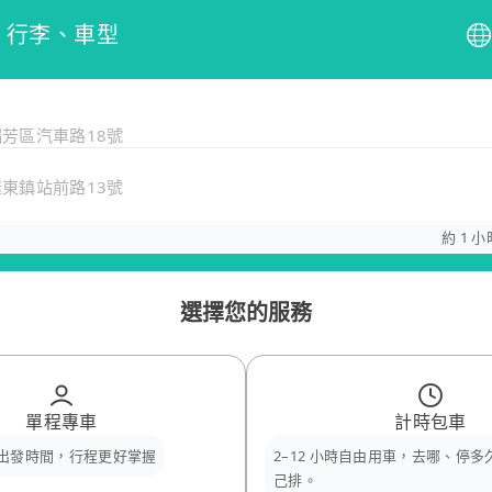
、行李、車型
瑞芳區汽車路18號
羅東鎮站前路13號
約 1 小
選擇您的服務
單程專車
計時包車
出發時間，行程更好掌握
2–12 小時自由用車，去哪、停
己排。