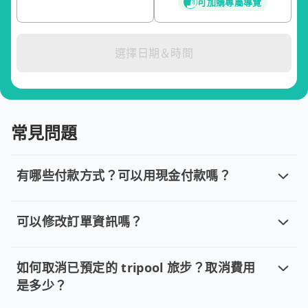
可加購專屬導覽
選擇日期＆時間
常見問題
有哪些付款方式？可以用現金付款嗎？
有哪些付款方式？可以用現金付款嗎？
目前提供信用卡 (VISA/MasterCard/JCB)、簽帳卡
可以修改訂單資訊嗎？
可以修改訂單資訊嗎？
若您已完成線上預約並需要修改訂單，請直接回覆訂單確認郵件，
如何取消已預定的 tripool 旅步？取消費用
是多少？
如何取消已預定的 tripool 旅步？取