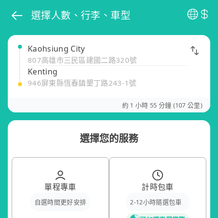
選擇人數、行李、車型
Kaohsiung City
807高雄市三民區建國二路320號
Kenting
946屏東縣恆春鎮墾丁路243-1號
約 1 小時 55 分鐘 (107 公里)
選擇您的服務
單程專車
計時包車
自選時間更好安排
2-12小時隨選包車