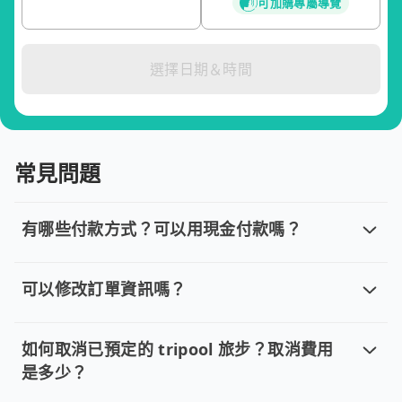
可加購專屬導覽
選擇日期＆時間
常見問題
有哪些付款方式？可以用現金付款嗎？
有哪些付款方式？可以用現金付款嗎？
目前提供信用卡 (VISA/MasterCard/JCB)、簽帳卡
可以修改訂單資訊嗎？
可以修改訂單資訊嗎？
若您已完成線上預約並需要修改訂單，請直接回覆訂單確認郵件，
如何取消已預定的 tripool 旅步？取消費用
是多少？
如何取消已預定的 tripool 旅步？取