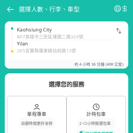
選擇人數、行李、車型
Kaohsiung City
807高雄市三民區建國二路320號
Yilan
265宜蘭縣羅東鎮站前路13號
約 4 小時 36 分鐘 (408 公里)
選擇您的服務
單程專車
計時包車
自選時間更好安排
2-12小時隨選包車