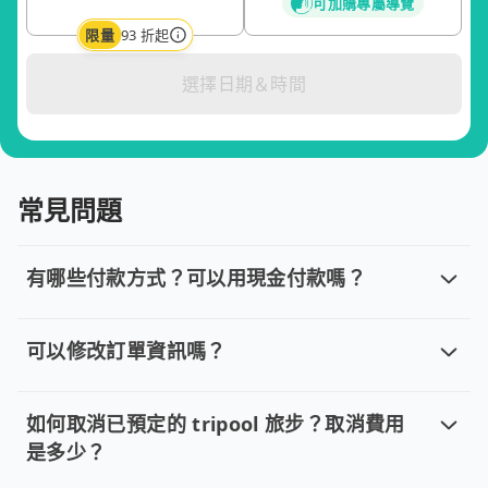
可加購專屬導覽
限量
93 折起
選擇日期＆時間
常見問題
有哪些付款方式？可以用現金付款嗎？
有哪些付款方式？可以用現金付款嗎？
目前提供信用卡 (VISA/MasterCard/JCB)、簽帳卡
可以修改訂單資訊嗎？
可以修改訂單資訊嗎？
若您已完成線上預約並需要修改訂單，請直接回覆訂單確認郵件，
如何取消已預定的 tripool 旅步？取消費用
是多少？
如何取消已預定的 tripool 旅步？取