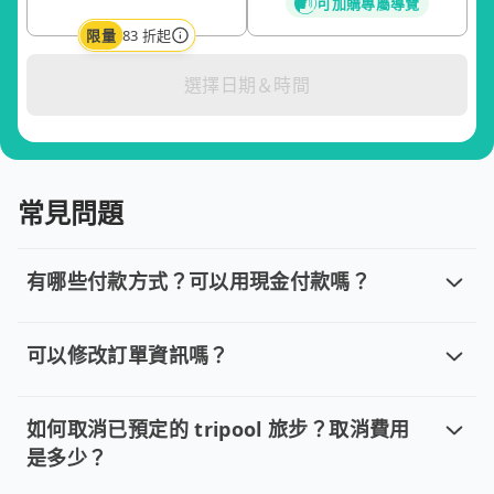
可加購專屬導覽
限量
83 折起
選擇日期＆時間
常見問題
有哪些付款方式？可以用現金付款嗎？
有哪些付款方式？可以用現金付款嗎？
目前提供信用卡 (VISA/MasterCard/JCB)、簽帳卡
可以修改訂單資訊嗎？
可以修改訂單資訊嗎？
若您已完成線上預約並需要修改訂單，請直接回覆訂單確認郵件，
如何取消已預定的 tripool 旅步？取消費用
是多少？
如何取消已預定的 tripool 旅步？取