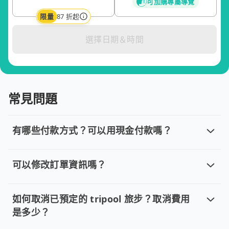
可加購專屬導覽
限量
87 折起
選擇日期＆時間
常見問題
有哪些付款方式？可以用現金付款嗎？
有哪些付款方式？可以用現金付款嗎？
目前提供信用卡 (VISA/MasterCard/JCB)、簽帳卡
可以修改訂單資訊嗎？
可以修改訂單資訊嗎？
若您已完成線上預約並需要修改訂單，請直接回覆訂單確認郵件，
如何取消已預定的 tripool 旅步？取消費用
是多少？
如何取消已預定的 tripool 旅步？取