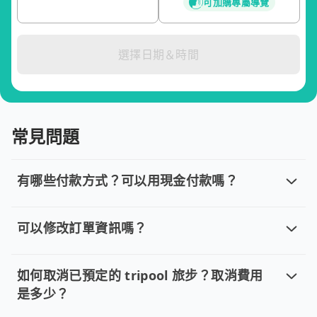
可加購專屬導覽
選擇日期＆時間
常見問題
有哪些付款方式？可以用現金付款嗎？
有哪些付款方式？可以用現金付款嗎？
目前提供信用卡 (VISA/MasterCard/JCB)、簽帳卡
可以修改訂單資訊嗎？
可以修改訂單資訊嗎？
若您已完成線上預約並需要修改訂單，請直接回覆訂單確認郵件，
如何取消已預定的 tripool 旅步？取消費用
是多少？
如何取消已預定的 tripool 旅步？取