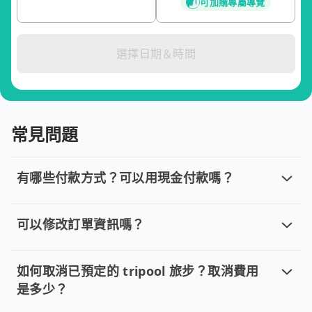
可加購專屬導覽
選擇日期＆時間
常見問題
有哪些付款方式？可以用現金付款嗎？
有哪些付款方式？可以用現金付款嗎？
目前提供信用卡 (VISA/MasterCard/JCB)、簽帳卡
可以修改訂單資訊嗎？
可以修改訂單資訊嗎？
若您已完成線上預約並需要修改訂單，請直接回覆訂單確認郵件，
如何取消已預定的 tripool 旅步？取消費用
是多少？
如何取消已預定的 tripool 旅步？取