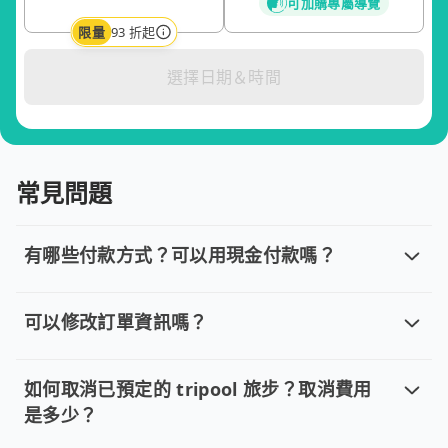
可加購專屬導覽
限量
93 折起
選擇日期＆時間
常見問題
有哪些付款方式？可以用現金付款嗎？
有哪些付款方式？可以用現金付款嗎？
目前提供信用卡 (VISA/MasterCard/JCB)、簽帳卡
可以修改訂單資訊嗎？
可以修改訂單資訊嗎？
若您已完成線上預約並需要修改訂單，請直接回覆訂單確認郵件，
如何取消已預定的 tripool 旅步？取消費用
是多少？
如何取消已預定的 tripool 旅步？取