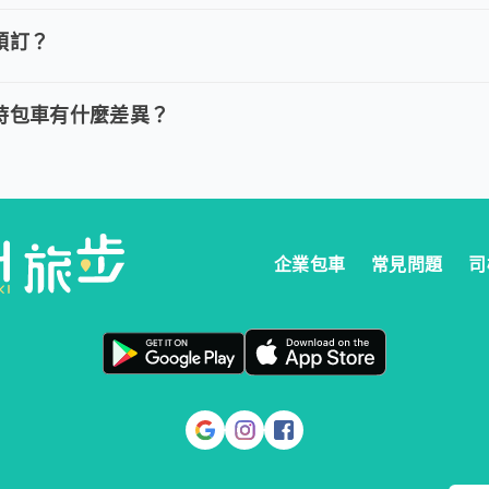
費用，我們提供全額退款。然而您必須在以下指定時間內完成取消訂單
預訂？
多久預訂？
時包車：建議您於乘車前一天清晨 6:00 前完成預定以獲得最好的價
時包車有什麼差異？
與計時包車有什麼差異？
定時間出發，行程更好掌握。 。 計時包車：按小時計費，為您提供更
企業包車
常見問題
司