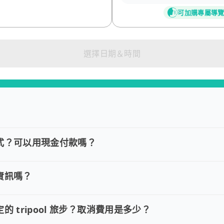
可加購專屬導
選擇日期＆時間
式？可以用現金付款嗎？
款方式？可以用現金付款嗎？
VISA/MasterCard/JCB)、簽帳卡 (金融信用卡)、Goo
資訊嗎？
訂單資訊嗎？
約並需要修改訂單，請直接回覆訂單確認郵件，告知欲調整的內容，
的 tripool 旅步？取消費用是多少？
定的 tripool 旅步？取消費用是多少？