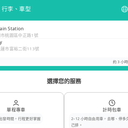
、行李、車型
ain Station
園市桃園區中正路1號
y
花蓮市富裕二街113號
約 3 小時
選擇您的服務
單程專車
計時包車
出發時間，行程更好掌握
2–12 小時自由用車，去哪、停
己排。