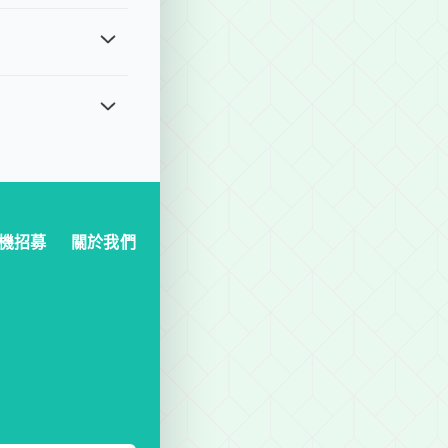
申請 (https://lihi1.com/8Q4fV)，若超過
格。最後預定時間：若出發時間為上午，最遲前一日晚上 18:00 前
靈活的用車選擇，適合城市觀光、多地點拜訪或需要多次停靠的行程，
機招募
關於我們