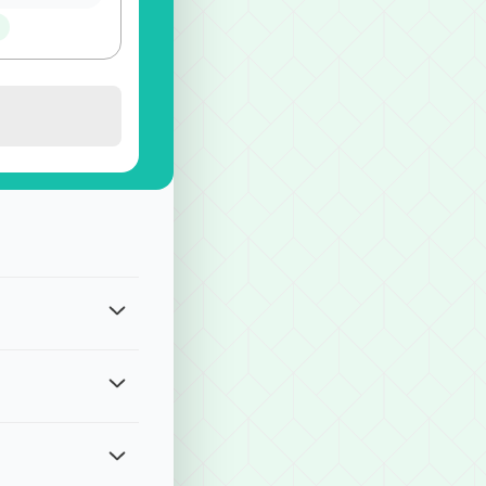
覽
gle Pay、Apple Pay、四大超商付款、ATM現金轉帳等方式
我們將有專人協助處理。請留意各服務的修改期限： ・單程接送、計