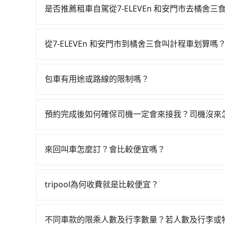
多有30班次高鐵可搭乘。假設從7-ELEVEn 和安
是否推薦租車自駕從7-ELEVEn 和安門市去橘舍三
費約200元、車程約16分鐘。抵達高鐵站後，步行
如果你有台灣駕照且對自己駕駛技術有信心，且在
分鐘（平均46分）的高鐵從台北站前往苗栗高鐵站
天就要來回，那在台北路邊可隨租隨借的iRent應該
車，搭上小黃後約花54分鐘、車費2,000元後，抵
從7-ELEVEn 和安門市到橘舍三食叫計程車划算嗎
$115~205承租小轎車，每公里再額外加收$3.2，
小時26分鐘，假設一人獨行，交通費總計2,630元
如選擇小黃直達，在台北可以透過app叫車的有55688台
$1,950~2,550（金額差異來自於平假日、車款
2,560元，費時1小時49分鐘。選擇搭乘高鐵而不
到車，也可考慮打電話至附近的計程車隊，如建國
時40元路邊停車費用預估進去，但額外的汽車保險與
分鐘在轉乘與等車上，現在還不馬上來預約tripool
包車有用途或路線的限制嗎？
算，價格約為3,690~4,400元間，但如改預約tri
車型，如Toyota Yaris、Prius C、Vio
不管是從7-ELEVEn 和安門市前往橘舍三食或
程車約380輛，數量約為台北市的1%、密度僅雙北
或九人座可供選擇，而且無人租車最令人詬病的就
清明掃墓、包車旅遊、參加喜宴/喪禮、就醫回診
價格或服務品質上，tripool都是你從7-ELEVE
的車門仍未被修理，每一次租車都好像在開樂透一
預約完成後如何確保司機一定會來接我？司機沒來
物檢疫、預約叫車、機場接送、定期洗腎、包月上下班
遲遲尚未歸還，又或者要還車時卻偏偏找不到停車
只要完成預約並付款完成，訂單就成立，tripoo
前一天下午五點以前完成預約，隔天保證出車。如
險。最後，雖然路邊隨租隨還看似方便，但實際使
提供司機的姓名、電話、車牌、車型等資訊，如在
出電子收據。
來回叫車怎麼訂？會比較便宜嗎？
點仍有段距離，在遇到下雨天或者載行李時，就顯
能原本約定的地點不適合暫停而改停靠在附近的位置。
為了乘客未來可能的訂單修改或取消，每筆訂單只
快改派以減少乘客等待的時間。
定。至於價格已經市場最優惠，並無特別針對來回
tripool為何收費就是比較便宜？
限單程或來回。
對於平常就有在使用長程專車接送服務的乘客來說，第
為司機素質比較差、車上會有煙味、或者車齡過大，但
不同車款的限乘人數及行李數量？若人數及行李或