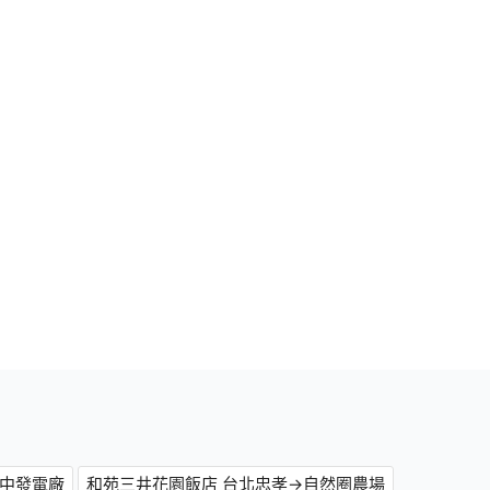
台中發電廠
和苑三井花園飯店 台北忠孝→自然圈農場