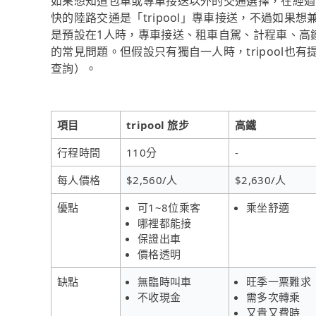
如果想知道包車或專車接送以外的交通選擇，在經過資料
快的陸路交通是「tripool」專車接送，不過如果想
是預設在1人時，專車接送、租車自駕、計程車、高
的常見問題。但假設只有獨自一人時，tripool也有
查詢）。
項目
tripool 旅步
高鐵
行程時間
110分
-
每人價格
$2,560/人
$2,630/人
優點
可1~8位乘客
乘坐舒適
哪裡都能接
保證出車
價格透明
缺點
無臨時叫車
旺季一票難求
不收現金
需多次轉乘
又貴又費時