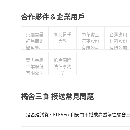
合作夥伴＆企業用戶
英屬開曼
臺北醫學
中華賓士
台灣應用
群島商北
大學
汽車股份
材料股份
極星藥業
有限公司
有限公司
集團股份
聯合職工
有限公司
青志金屬
協合國際
福利委員
工業股份
法律事務
會
有限公司
所
橘舍三食 接送常見問題
是否建議從7-ELEVEn 和安門市搭乘高鐵前往橘舍
若要從7-ELEVEn 和安門市搭高鐵前往橘舍三食，高