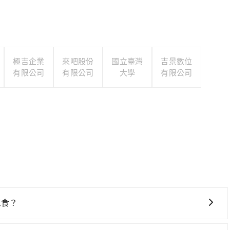
極吉企業
來吧股份
國立臺灣
吉景數位
有限公司
有限公司
大學
有限公司
三食？
鐵較貴、費時！從最早06:26一直到23:00，台北-苗栗一天最