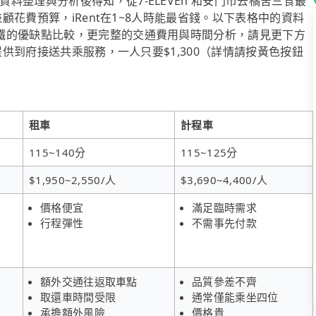
整理與分析後得知，從7-ELEVEn 和安門市去橘舍三食最
兼顧花費預算，iRent在1~8人時能最省錢。以下表格中的資料
鐵的優缺點比較，更完整的交通費用與時間分析，請見更下方
提供到府接送共乘服務，一人只要$1,300（詳情請按黃色按鈕
租車
計程車
115~140分
115~125分
$1,950~2,550/人
$3,690~4,400/人
價格便宜
滿足臨時需求
行程彈性
不需事先付款
額外交通往返取車點
品質參差不齊
取還車時間受限
通常僅能乘坐四位
承擔額外風險
價格貴