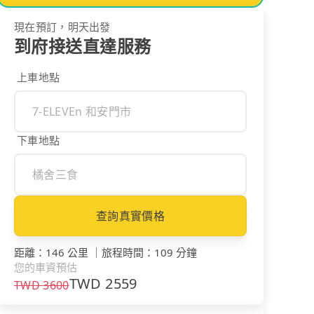
現在預訂，明天出發
到府接送直達服務
上車地點
下車地點
查詢真實價格
距離
：
146 公里
｜
旅程時間
：
109 分鐘
您的車資預估
TWD
2559
TWD
3600