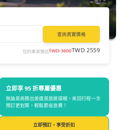
查詢真實價格
TWD
2559
TWD
3600
您的車資預估
立即享 95 折專屬優惠
無論是商務出差還是旅遊探親，來回行程一次
預訂更划算，輕鬆節省旅費！
立即預訂，享受折扣