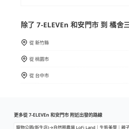
顧客評分較低的司機，且車輛均要求5年內新車，
我們提供不同種類的車輛，讓您根據需求選擇最適
口罩。tripool之所以能將價格壓在市價7~8折
行李與兩個30吋行李箱 五人座休旅車可乘坐四位乘
也就是提高俗稱「回頭車」的比例。這不僅體現在
可乘坐八位乘客，並可攜帶八個隨身行李與六個30
除了 7-ELEVEn 和安門市 到 橘
能用更少的司機來服務更多的旅客，意味著使用到
載人數。 如果您攜帶的行李或物品較多，我們會根據
反應在服務品質的控管會更佳。但tripool網站
午以前均可全額取消退費，如已經決定好要從7-EL
從
新竹縣
格。
從
桃園市
從
台中市
更多從 7-ELEVEn 和安門市 附近出發的路線
寵物公園(新生店)→自然圈農場 LoFi Land｜生態美學