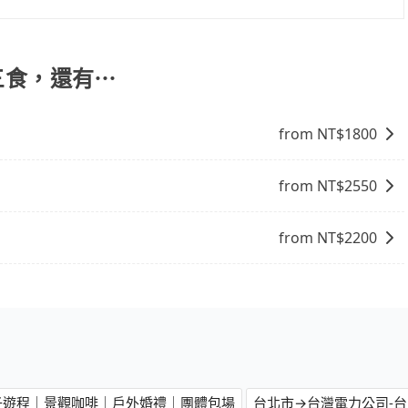
司機也絕對不會在車內吸煙，於新冠肺炎期間也絕對全程配戴
合您的車型。 五人座驕車可乘坐三位乘客，並可攜帶三個隨身
的主因來自於自行研發的AI車輛調度演算法，能有效降低空車率，
客，並可攜帶四個隨身行李與三個30吋行李箱 九人座廂型車
成本的控制，更是在傳統旺季（年假、端午、中秋、雙十等）
吋行李箱。 為了確保行車安全及遵守相關法規，我們不能超
舍三食，還有⋯
不熟悉的司機或者轉單給其他車行的情況比同行更低，如此便
情況收取微搬家費用，費用在300至500元之間。
上的價格是動態的，一般來說越早預訂價格越優，且保證前一天中
EVEn 和安門市去橘舍三食，請儘早下訂以把握最划算的價
from NT$
1800
from NT$
2550
from NT$
2200
｜親子遊程｜景觀咖啡｜戶外婚禮｜團體包場
台北市→台灣電力公司-