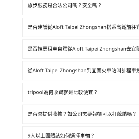
為旅步貴賓服務用車。與一些私家車充當營業用車
旅步服務是合法公司嗎？安全嗎？
關法規。
旅步擁有google評價4.8的網友口碑推薦，也
機服務，因為您的安全旅步比您更重視。
是否建議從Aloft Taipei Zhongshan搭乘高鐵
從Aloft Taipei Zhongshan搭高鐵去
天最多時有103班車次，從最早07:12到23:52
是否推薦租車自駕從Aloft Taipei Zhongshan
Taipei Zhongshan (台北市中山區) 前往
如果你有台灣駕照且對自己駕駛技術有信心，且在
達高鐵站後，步行進站、現場購票並於月台排隊的時
天就要來回，那在台北路邊可隨租隨借的iRent應該
前往南港高鐵站，每人票價40元，再用10分鐘出
從Aloft Taipei Zhongshan到宜蘭火車站叫計程
$115~205承租小轎車，每公里再額外加收$3.2，從Al
1,500元後，抵達宜蘭火車站 (宜蘭縣宜蘭市) 
如選擇小黃直達，在台北可以透過app叫車的有55688台
$950~1,400（金額差異來自於平假日、車款差
計1,740元。但如果全程使用tripool並到府專
到車，也可考慮打電話至附近的計程車隊，如長鴻
40元路邊停車費用預估進去，但額外的汽車保險與可
預約包車，不僅至少額外負擔260元車資，而且更
tripool為何收費就是比較便宜？
跳錶計算，價格約為1,515~1,800元間，若改選
型，如Toyota Yaris、Prius C、Vios
tripool！
對於平常就有在使用長程專車接送服務的乘客來說，第
有合法計程車約750輛，數量約為台北市的2%、密
九人座可供選擇，而且無人租車最令人詬病的就是
為司機素質比較差、車上會有煙味、或者車齡過大，但
上，無論在價格或服務品質上，tripool都是你從Alof
車門仍未被修理，每一次租車都好像在開樂透一樣
是否會提供收據？如公司需要報帳可以打統編嗎？
顧客評分較低的司機，且車輛均要求5年內新車，
遲尚未歸還，又或者要還車時卻偏偏找不到停車位
在乘車結束後一週內，tripool都會透過第三方
口罩。tripool之所以能將價格壓在市價7~8折
最後，雖然路邊隨租隨還看似方便，但實際使用時
付款前可以輸入公司的抬頭與統編，可向國稅局報
也就是提高俗稱「回頭車」的比例。這不僅體現在
9人以上團體該如何選擇車輛？
有段距離，在遇到下雨天或者載行李時，就顯得非