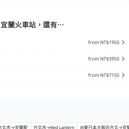
不熟悉的司機或者轉單給其他車行的情況比同行更低，如此便
能提供乘坐9人以上之廂型車，其實屬違法。在現行法律下，營業小
上的價格是動態的，一般來說越早預訂價格越優，且保證前一天中
8位乘客，如果要10人以上就是營業大客車的範疇，也就是中
aipei Zhongshan去宜蘭火車站，請儘早下訂以把握最划算
輛行照不符，連司機的駕照都會不符。在路上被警察盤查請下
an 到 宜蘭火車站，還有⋯
賠償就事大了。千萬別為了省小錢而把朋友親人的安全給賭
與一台小轎車比較划算，如人數超過12位就一定是叫一台中巴
from NT$
1950
禁止大客車通行的，建議在預定時最好先與車行或平台確認。
from NT$
3950
from NT$
7150
台北市→宜蘭駅
台北市→Red Lantern
JR東日本大飯店台北→宜蘭東旅 H