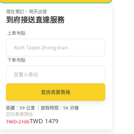
現在預訂，明天出發
到府接送直達服務
上車地點
下車地點
查詢真實價格
距離
：
59 公里
｜
旅程時間
：
56 分鐘
您的車資預估
TWD
1479
TWD
2100