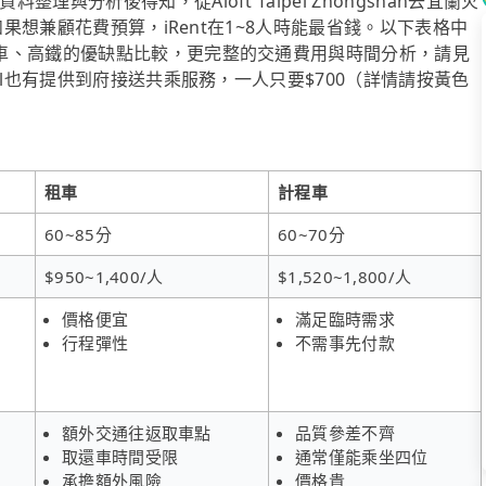
分析後得知，從Aloft Taipei Zhongshan去宜蘭火
如果想兼顧花費預算，iRent在1~8人時能最省錢。以下表格中
車、高鐵的優缺點比較，更完整的交通費用與時間分析，請見
ol也有提供到府接送共乘服務，一人只要$700（詳情請按黃色
租車
計程車
60~85分
60~70分
$950~1,400/人
$1,520~1,800/人
價格便宜
滿足臨時需求
行程彈性
不需事先付款
額外交通往返取車點
品質參差不齊
取還車時間受限
通常僅能乘坐四位
承擔額外風險
價格貴