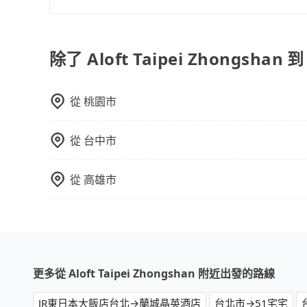
完全符合台灣的法律規範。
能用更少的司機來服務更多的旅客，意味著使用到
在Line群組或Facebook社團裡，有司機標榜
反應在服務品質的控管會更佳。但tripool網站
客車最多座位數量就是9人，如扣掉司機就只能乘坐
午以前均可全額取消退費，如已經決定好要從Aloft T
型巴士或大型遊覽車。非法改裝的車輛，不僅與車
除了 Aloft Taipei Zhongsh
的價格。
車終止行程事小，如果發生意外，保險公司可不予
上。通常人數沒有超過10位，建議預約一台九人座
從
桃園市
比較方便。但也有例外，比方說有些山區或路段是
從
台中市
從
高雄市
更多從 Aloft Taipei Zhongshan 附近出發的路線
JR東日本大飯店台北→蘭城晶英酒店
台北市→51宅宅