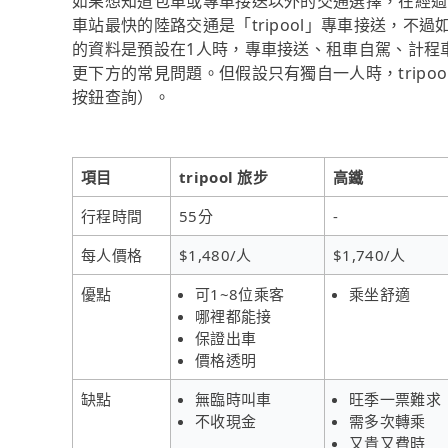
如果想知道包車或專車接送以外的交通選擇，在經過資料整理與
車站最快的陸路交通是「tripool」專車接送，不過
的資料是預設在1人時，專車接送、租車自駕、計程
更下方的常見問題。但假設只有獨自一人時，tripo
按鈕查詢）。
項目
tripool 旅步
高鐵
行程時間
55分
-
每人價格
$1,480/人
$1,740/人
優點
可1~8位乘客
乘坐舒適
哪裡都能接
保證出車
價格透明
缺點
無臨時叫車
旺季一票難求
不收現金
需多次轉乘
又貴又費時