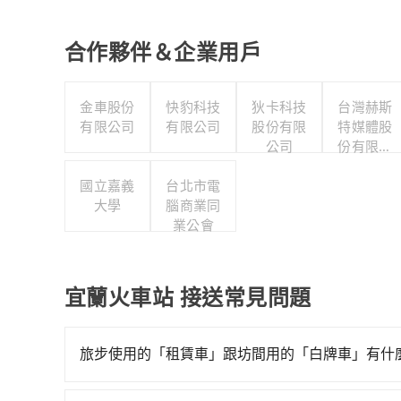
合作夥伴＆企業用戶
金車股份
快豹科技
狄卡科技
台灣赫斯
有限公司
有限公司
股份有限
特媒體股
公司
份有限公
司
國立嘉義
台北市電
大學
腦商業同
業公會
宜蘭火車站 接送常見問題
旅步使用的「租賃車」跟坊間用的「白牌車」有什
旅步所使用的是符合政府法規的租賃車，車牌以白