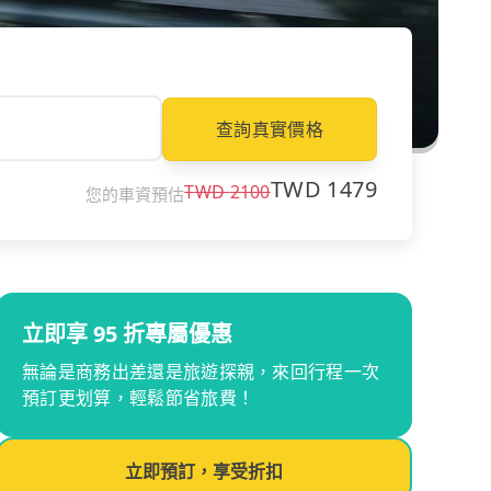
查詢真實價格
TWD
1479
TWD
2100
您的車資預估
立即享 95 折專屬優惠
無論是商務出差還是旅遊探親，來回行程一次
預訂更划算，輕鬆節省旅費！
立即預訂，享受折扣