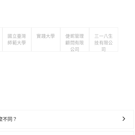
國立臺灣
實踐大學
倢妮管理
三一八生
師範大學
顧問有限
技有限公
公司
司
麼不同？
底黑字的「R」開頭，受車隊嚴格管理及審核後才可入隊，成