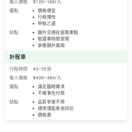
每人價格
$120~160/人
優點
價格便宜
行程彈性
甲租乙還
缺點
額外交通往返取車點
取還車時間受限
承擔額外風險
計程車
行程時間
45~55分
每人價格
$400~480/人
優點
滿足臨時需求
不需事先付款
缺點
品質參差不齊
通常僅能乘坐四位
價格貴