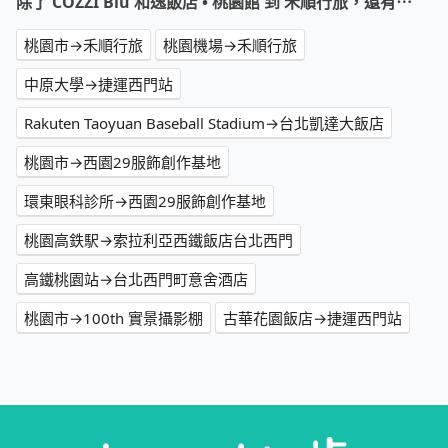
除了 COZZI Blu 和逸飯店 • 桃園館 到 禾順行旅，還有⋯
桃園市→禾順行旅
桃園機場→禾順行旅
中原大學→捷運西門站
Rakuten Taoyuan Baseball Stadium→台北凱達大飯店
桃園市→西園29服飾創作基地
環東眼科診所→西園29服飾創作基地
桃園高鉄駅→索拉利亞西鐵飯店台北西門
高鐵桃園站→台北西門町意舍酒店
桃園市→100th 實景攝影棚
古華花園飯店→捷運西門站