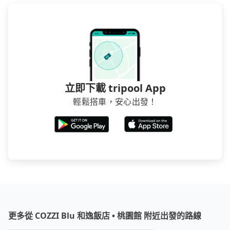
一位用戶卻遲遲尚未歸還，又或者要還車時卻偏偏找不
50%的交通費用。
到停車位，對於急著用車或者要載其他乘客的人來說就
有不小的風險。最後，雖然路邊隨租隨還看似方便，但
實際使用時還是有其區域的限制，實際可停靠的地點與
你的上下車地點仍有段距離，在遇到下雨天或者載行李
時，就顯得非常不便。
立即下載 tripool App
輕鬆搭車，安心出發！
更多從 COZZI Blu 和逸飯店 • 桃園館 附近出發的路線