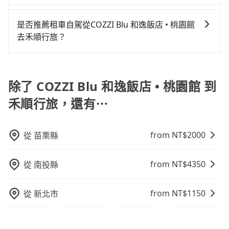
出車。如需公司報帳打統編，在結帳時可以受理，並於
從COZZI Blu 和逸飯店 • 桃園館搭高鐵去禾順行旅絕非
手機上收到簡訊以及電子郵件確認信，如此就完成預約
乘車後一週內寄出電子收據。
最佳選擇，高鐵較貴、費時、轉車麻煩！桃園-台北雖然
了，而司機與車輛的詳細資料，將於乘車前一晚八點透
是否推薦租車自駕從COZZI Blu 和逸飯店 • 桃園館
一天最多時有74班車次，從最早06:49到23:40，過了末
過SMS和EMAIL提供。一旦付款完畢，tripool保證出
去禾順行旅？
班車到清晨的時段，還是要找其他交通方案。假設從
車。一般建議出發前一天中午以前完成預約，越早下訂
如果你有台灣駕照且對自己駕駛技術有信心，且需要絕
COZZI Blu 和逸飯店 • 桃園館 (桃園市中壢區) 步行或搭
價格越低價，如臨時需要，前一天傍晚五點前仍會收
對的時間彈性，在北北基桃竹有提供甲地乙還的iRent應
乘公車前往桃園高鐵站，接著在站內購買高鐵票、通過
單，最遲如當天下午過後乘車，四小時前仍能預約。
該適合你。註冊完iRent的app後，可以每小時
除了 COZZI Blu 和逸飯店 • 桃園館 到
閘口、並在月台上等待列車的到來，大概又過了15分
$115~205（平假日與車型而有不同）承租小轎車，每公
鐘，再乘坐16~22分鐘（平均20分）的高鐵從桃園站前
禾順行旅，還有⋯
里再額外加收$3.2，從COZZI Blu 和逸飯店 • 桃園館到
往台北高鐵站，每人票價160元，再用15分鐘出站、等
禾順行旅的花費預估為$300~400，雖已將eTag和可能
待車站前排班的計程車，搭上小黃後約花16分鐘、車費
的每小時40元路邊停車費用預估進去，但額外的汽車保
200元後，抵達禾順行旅 (台北市萬華區) 的目的地。全
from NT$
2000
從
苗栗縣
險與可能的罰單都需自付。再者，和運的iRent只提供最
程加上轉車時間共1小時6分鐘，假設5位同行，高鐵加轉
基本的車型，如Toyota Yaris、Prius C、Vios這類乘坐
乘之平均每人花費為240元。但如果全程使用tripool並
from NT$
4350
從
南投縣
體驗較差的車款，如果人數超過四位，更是沒有較大的
到府專車接送，則每人平均花費約220元，費時39分
七人座或九人座可供選擇，而且無人租車最令人詬病的
鐘。選擇搭乘高鐵而不預約包車，不僅每人至少額外負
就是車況，打開車門才發現仍有上一組乘客遺留的垃圾
from NT$
1150
從
新北市
擔20元車資，而且更會額外浪費27分鐘在轉乘與等車
或者撞凹的車門仍未被修理，每一次租車都好像在開樂
上，現在還不馬上來預約tripool！如果你是三人以下要
透一樣。另外，偶爾也會遇到明明已經預約了時間但上
乘車，也可參考tripool的拼車共乘服務，最多可再節省