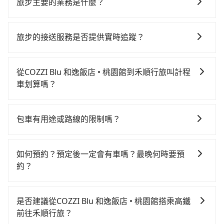
款及司機服務。但如果您有特別需求，可透過電子郵件
旅步主要的業務是什麼？
booking@tripool.app聯繫我們，將有專人協助回覆確
旅步主要的業務是為旅客提供包車旅遊或專車接送服
認是否能協助安排。。
務，依據旅客的需求來安排。旅客可立即在官網進行價
旅步的接送服務是否提供實時追蹤？
格試算，價格清楚透明且沒有隱藏費用。
是的，旅步的接送服務提供實時追蹤功能。您可以通過
旅步的APP查看車輛的實時位置，確保能夠準時與司機
從COZZI Blu 和逸飯店 • 桃園館到禾順行旅叫計程
會合，享受更安心的接送服務。
車划算嗎？
如選擇小黃直達，在桃園可以透過app叫車的有55688台
灣大車隊、Uber、Line Taxi、Yoxi等，如果在路邊攔不
包車有用途或路線的限制嗎？
到車，也可考慮打電話至附近的計程車隊，如滿億車
不管是從COZZI Blu 和逸飯店 • 桃園館前往禾順行旅或
行、金安心計程車、中壢上好計程車等叫車看看。依照
是全台灣任何地方，只要是長途交通且途中遵守台灣法
里程跳錶計算，價格約為985~1,200元間，若改選
如何預約？預定後一定會有車嗎？最晚何時要預
律，無論是清明掃墓、包車旅遊、參加喜宴/喪禮、就醫
tripool的專車服務可再更便宜。綜合以上，無論在價格
約？
回診、登山露營、學生搬家、投票返鄉、商務出差、貴
或服務品質上，tripool都是你從COZZI Blu 和逸飯店 •
如要預約從COZZI Blu 和逸飯店 • 桃園館前往禾順行旅
賓來訪、寵物檢疫、預約叫車、機場接送、定期洗腎、
桃園館到禾順行旅的最佳選擇。
的專車接送服務，可直接線上輸入上下車地點或地址，
包月上下班，或者任何跨縣市接送的需求，tripool都能
是否建議從COZZI Blu 和逸飯店 • 桃園館搭乘高鐵
三秒內即可查到真實價格，照著步驟填寫完乘客資料與
滿足你。乘車前一天下午五點以前完成預約，隔天保證
前往禾順行旅？
線上刷卡，訂單即成立。在拿到訂單編號後，隨即會在