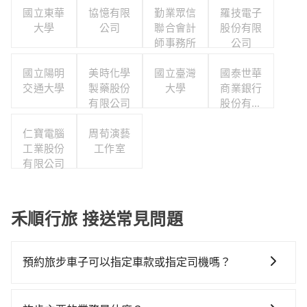
國立東華
協憶有限
勤業眾信
羅技電子
大學
公司
聯合會計
股份有限
師事務所
公司
國立陽明
美時化學
國立臺灣
國泰世華
交通大學
製藥股份
大學
商業銀行
有限公司
股份有限
公司
仁寶電腦
周荀演藝
工業股份
工作室
有限公司
禾順行旅 接送常見問題
預約旅步車子可以指定車款或指定司機嗎？
可以的，目前預定時旅步僅提供車型選擇，無法指定車