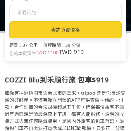
查詢真實價格
距離
：
37 公里
｜
旅程時間
：
39 分鐘
TWD
919
TWD
1100
您的車資預估
COZZI Blu到禾順行旅 包車$919
如你有往返桃園市與台北市的需求，tripool會是你長途交
通的好夥伴。不僅有獨立開發的APP可供查價、預約、付
款，合作註冊的合法司機超過五千位，確保每位乘客不論
過年過節還是清晨深夜上下班，都有人能服務。透明的收
費方式與無任何隱藏費用，是國內外旅客的包車首選，讓
預約叫車不再需要打電話或加LINE問報價，只要花一分鐘