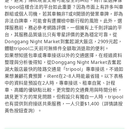
楚，避免了傳統現金交易可能發生的糾紛。為什麼選擇像
tripool這樣合法的平台如此重要？因為市面上有許多叫車
群組或個人司機，若其車輛非T或R開頭的營業車牌，即為
非法白牌車，可能會有遭攔檢中斷行程的風險。此外，選
擇服務前，務必參考網路評價，一個擁有上千則評論的平
台，其服務品質遠比只有零星評價的更為穩定可靠。從
Donggang Night Market到奮起湖大飯店，2909元起，
體驗tripool二天前可無條件全額取消退款的便利。
如果想知道包車或專車接送以外的交通選擇，在經過資料
整理與分析後得知，從Donggang Night Market去奮起
湖大飯店最快的陸路交通是「tripool」專車接送，不過如
果想兼顧花費預算，iRent在2~8人時能最省錢。以下表格
中的資料是預設在2人時，專車接送、租車自駕、計程
車、高鐵的優缺點比較，更完整的交通費用與時間分析，
請見更下方的常見問題。但假設只有獨自一人時，tripool
也有提供到府接送共乘服務，一人只要$1,400（詳情請按
黃色按鈕查詢）。