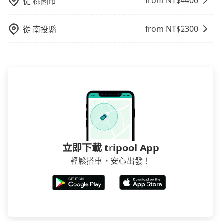
from NT$
4400
從
桃園市
告知付款完畢，一切都能在網路上操作。但有些較冷門
或規模較小的飯店，有可能再多平台同時上架而發生超
賣的現象，便有可能到了現場卻沒房可住的窘境，所以
from NT$
2300
從
南投縣
在預定時要不選擇評分高、評論多的飯店，不然就是還
要再人工電話與飯店確認。預訂民宿方面，如不怕麻
煩，有些時候直接打電話問的價格可能比民宿訂房網來
得便宜，但缺點就是多數要匯款並再人工確認。假如不
介意多花一點錢省下這些瑣碎的事，台灣本土的AsiaYo
或者國際Airbnb都值得推薦。
立即下載 tripool App
輕鬆搭車，安心出發！