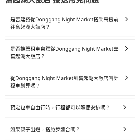
是否建議從Donggang Night Market搭乘高鐵前
往奮起湖大飯店？
若要從Donggang Night Market搭高鐵前往奮起湖大
飯店，高鐵較貴、費時，且難叫計程車前往高鐵站！從
是否推薦租車自駕從Donggang Night Market去
最早05:50一直到22:55，左營-嘉義一天最多有60班次高
奮起湖大飯店？
鐵可搭乘。假設從Donggang Night Market (屏東縣東
如果你有台灣駕照且對自己駕駛技術有信心，且在車上
港鎮) 前往最靠近的左營高鐵站，叫一輛計程車花費約
時不需要閉目養神（因為要自己開車），最重要的是你
1,400元、車程約59分鐘。抵達高鐵站後，步行進站、現
從Donggang Night Market到奮起湖大飯店叫計
當天就要來回，那在屏東路邊可隨租隨借的iRent應該是
場購票並於月台排隊的時間約20分鐘，再乘坐30~35分
程車划算嗎？
你最便宜選擇。註冊完iRent的app後，可以每小時
鐘（平均31分）的高鐵從左營站前往嘉義高鐵站，每人
如選擇小黃直達，在屏東可以透過app叫車的有55688台
$115~205承租小轎車，每公里再額外加收$3.2，從
票價410元，再用5分鐘出站、等待車站前排班的計程
灣大車隊和Yoxi，如果在路邊攔不到車，也可考慮打電
Donggang Night Market到奮起湖大飯店的花費預估
車，搭上小黃後約花45分鐘、車費900元後，抵達奮起
預定包車自由行時，行程都可以隨便安排嗎？
話至Donggang Night Market附近的計程車隊，如碧
為$2,000~2,600（金額差異來自於平假日、車款差異、
湖大飯店 (嘉義縣竹崎鄉) 的目的地。全程加上轉車時間
只要不超出您選用的用車時間及行程總公里數，且行程
信汽車行、東中計程車、小琉球計程車等叫車看看。依
抵達目的地後多久原路返回），雖已將eTag和可能的每
共2小時40分鐘，假設2位同行，高鐵加轉乘之平均每人
沒有到達海拔1500公里以上的山區，行程都是可以依照
照里程跳錶計算，價格約為3,110~4,700元間，但如改預
小時40元路邊停車費用預估進去，但額外的汽車保險與
如果親子出遊，搭旅步適合嗎？
花費為1,560元。不過屏東縣領有合法執照的計程車僅有
您的需求安排的。
約tripool可省高達$1,800。但如果你無法提前預約，或
可能的罰單都需自付。再者，和運的iRent只提供最基本
400多輛，計程車的密度為雙北的0.3%，換句話說，臨