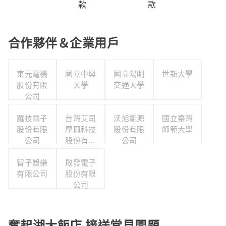
款
款
合作夥伴＆企業用戶
東元電機
國立中興
國立陽明
世新大學
股份有限
大學
交通大學
公司
羅技電子
台灣艾司
沃旭能源
國立臺灣
股份有限
摩爾科技
股份有限
師範大學
公司
股份有限
公司
公司
智子娛樂
啟發電子
有限公司
股份有限
公司
奮起湖大飯店 接送常見問題