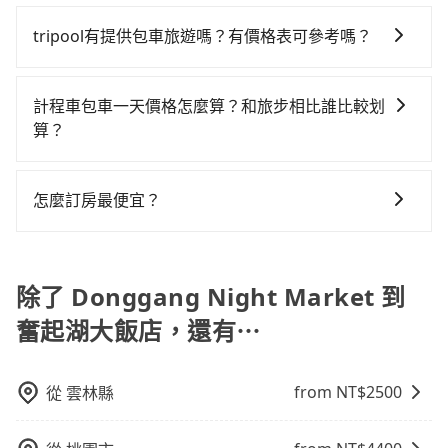
適合的，另外旅步也特別為您心愛的寶貝準備了兒童座
偏好臨時叫車，那要注意屏東縣僅有合法計程車約370
的車型，如Toyota Yaris、Prius C、Vios這類乘坐體驗
時要叫小黃的難度是雙北大城市的300倍，且
椅及兒童用增高墊供您選購(租借300元/個)，讓您和孩子
輛，計程車密度為雙北的0.3%，也就是說要臨時叫到小
tripool有提供包車旅遊嗎？有價格表可參考嗎？
較差的車款，如果人數超過四位，更是沒有較大的七人
Donggang Night Market並未位於市區，可能根本無
出遊時安全更有保障。
黃的難度是台北或新北的300倍之多。如果當天或隔天也
座或九人座可供選擇，而且無人租車最令人詬病的就是
車可攔。縱使幸運攔到一輛小黃了，屏東縣少部分小黃
tripool提供全台各地包括奮起湖大飯店與Donggang
要原路返回，嘉義縣竹崎鄉的計程車也不是這麼好叫，
車況，打開車門才發現仍有上一組乘客遺留的垃圾或者
司機不按表收費，看乘客是外地人便漫天喊價或恣意繞
Night Market的包車旅遊，從單純的單趟接送到算時間
計程車包車一天價格怎麼算？和旅步相比誰比較划
建議事先做好規劃。再加上屏東縣有些計程車司機不按
撞凹的車門仍未被修理，每一次租車都好像在開樂透一
路。但如果全程使用tripool並到府專車接送，則每人平
的計時包車都有，可彈性選擇2~12小時的服務，滿足家
算？
錶計費，約有29%會採現場議價，建議最好先上網預
樣。另外，偶爾也會遇到明明已經預約了時間但上一位
均花費約1,450元，費時1小時52分鐘。選擇搭乘高鐵而
族出遊、朋友聚會、婚喪喜慶等不同的需求。價格透
約，以免當場被坑受騙。綜合以上，無論在價格或服務
用戶卻遲遲尚未歸還，又或者要還車時卻偏偏找不到停
不預約包車，不僅每人至少額外負擔110元車資，而且更
計程車包車的價格通常根據時間或距離計算，包車的價
明、無隱藏費用，網站試算即真實價格，免去來回電話
品質上，tripool都是你從Donggang Night Market到
車位，對於急著用車或者要載其他乘客的人來說就有不
會額外浪費48分鐘在轉乘與等車上，現在還不馬上來預
格通常是根據時間或距離來計算，而且在不同城市和地
確認。一天包車的價格可能跟其他車隊相差無幾，但是
怎麼訂房最便宜？
奮起湖大飯店的最佳選擇。
小的風險。最後，雖然路邊隨租隨還看似方便，但實際
約tripool！如果你是獨自一人乘車，也可參考tripool的
區，價格可能有所不同。另外，計程車包車價格也可能
如果只需要短時數或者單程專車服務者，敢大聲說我們
使用時還是有其區域的限制，實際可停靠的地點與你的
拼車共乘服務，最多可再節省50%的交通費用。
現在旅客預訂飯店已經很少透過旅行社，大多是透過
會因為交通狀況等因素而有所變動。因此，在預定包車
價格絕對最划算。網站上可直接挑選小轎車、休旅車、
上下車地點仍有段距離，在遇到下雨天或者載行李時，
OTA (online travel agent) 來完成，除了可以快速依據
之前，最好先詢問清楚具體價格和注意事項。相比之
或九人座箱型車，如需10人以上巴士，請來信洽詢。
就顯得非常不便。
地區、價位、人數、特殊需求來搜尋適合的旅店與房
除了 Donggang Night Market 到
下，旅步的包車服務價格相對更為透明和具體，一般是
型，更重要的是通常價格是官網的6~8折，如果又有加入
按照包車時間和里程、車型來計費，價格在網站上公開
奮起湖大飯店，還有⋯
會員或者使用特定的信用卡，還可以累積點數做現金回
透明，方便客戶可以更加準確地了解行程所需時間和費
饋或未來換取免費的住房。台灣人常用的線上訂房平台
用。
有Booking.com、Agoda.com、Hotels.com、
from NT$
2500
從
雲林縣
Expedia.com、Trip.com等。正常來說，線上刷卡付款
完後預定就完成，事先不用電話確認空房，事後也不用