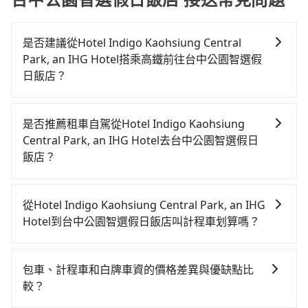
是否建議從Hotel Indigo Kaohsiung Central
Park, an IHG Hotel搭乘高鐵前往台中公園智選假
日飯店？
若要從Hotel Indigo Kaohsiung Central Park, an IHG
Hotel搭高鐵前往台中公園智選假日飯店，高鐵乘坐舒
是否推薦租車自駕從Hotel Indigo Kaohsiung
適、較貴、費時！從最早05:50一直到22:55，左營-台中
Central Park, an IHG Hotel去台中公園智選假日
一天最多有90班次高鐵可搭乘。假設從Hotel Indigo
飯店？
Kaohsiung Central Park, an IHG Hotel (高雄市新興
如果你有台灣駕照且對自己駕駛技術有信心，且在車上
區) 前往最靠近的左營高鐵站，叫一輛計程車花費約300
時不需要閉目養神（因為要自己開車），最重要的是你
元、車程約28分鐘。抵達高鐵站後，步行進站、現場購
從Hotel Indigo Kaohsiung Central Park, an IHG
當天就要來回，那在高雄路邊可隨租隨借的iRent應該是
票並於月台排隊的時間約20分鐘，再乘坐42~69分鐘
Hotel到台中公園智選假日飯店叫計程車划算嗎？
你最便宜選擇。註冊完iRent的app後，可以每小時
（平均57分）的高鐵從左營站前往台中高鐵站，每人票
如選擇小黃直達，在高雄可以透過app叫車的有55688台
$115~205承租小轎車，每公里再額外加收$3.2，從
價790元，再用10分鐘出站、等待車站前排班的計程
Hotel Indigo Kaohsiung Central Park, an IHG Hotel
灣大車隊、Uber、Line Taxi、Yoxi等。依照里程跳錶計
車，搭上小黃後約花25分鐘、車費300元後，抵達台中
包車、計程車和白牌車資的價格差異與優缺點比
到台中公園智選假日飯店的花費預估為
算，價格約為4,035~4,800元間，但如改預約tripool可
公園智選假日飯店 (台中市中區) 的目的地。全程加上轉
較？
$2,550~3,200（金額差異來自於平假日、車款差異、抵
省高達$1,700。綜合以上，無論在價格或服務品質上，
車時間共2小時20分鐘，假設4位同行，高鐵加轉乘之平