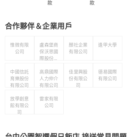
款
款
合作夥伴＆企業用戶
惟微有限
盧森堡商
顏社企業
逢甲大學
公司
保沃思國
有限公司
際股份有
限公司
中國信託
高鼎國際
佳里興股
德易國際
育樂股份
人力仲介
份有限公
有限公司
有限公司
有限公司
司
放學創意
雷家有限
館有限公
公司
司
台中公園智選假日飯店 接送常見問題