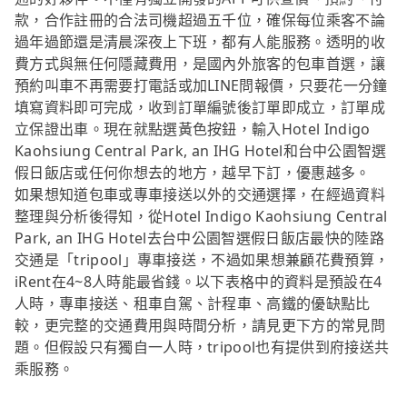
款，合作註冊的合法司機超過五千位，確保每位乘客不論
過年過節還是清晨深夜上下班，都有人能服務。透明的收
費方式與無任何隱藏費用，是國內外旅客的包車首選，讓
預約叫車不再需要打電話或加LINE問報價，只要花一分鐘
填寫資料即可完成，收到訂單編號後訂單即成立，訂單成
立保證出車。現在就點選黃色按鈕，輸入Hotel Indigo
Kaohsiung Central Park, an IHG Hotel和台中公園智選
假日飯店或任何你想去的地方，越早下訂，優惠越多。
如果想知道包車或專車接送以外的交通選擇，在經過資料
整理與分析後得知，從Hotel Indigo Kaohsiung Central
Park, an IHG Hotel去台中公園智選假日飯店最快的陸路
交通是「tripool」專車接送，不過如果想兼顧花費預算，
iRent在4~8人時能最省錢。以下表格中的資料是預設在4
人時，專車接送、租車自駕、計程車、高鐵的優缺點比
較，更完整的交通費用與時間分析，請見更下方的常見問
題。但假設只有獨自一人時，tripool也有提供到府接送共
乘服務。