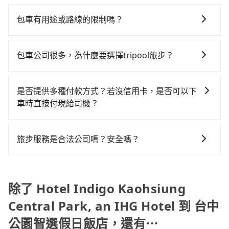
包車、計程車或白牌車。主要價格差異和優缺點如下： -
達目的地後多久原路返回），雖已將eTag和可能的每小
tripool都是你從Hotel Indigo Kaohsiung Central
均每人花費為940元。但如果全程使用tripool並到府專
包車：優點是搭乘舒適可以根據自己的需求安排時間和
時40元路邊停車費用預估進去，但額外的汽車保險與可
Park, an IHG Hotel到台中公園智選假日飯店的最佳選
包車有用途或路線的限制嗎？
車接送，則每人平均花費約780元，費時2小時19分鐘。
地點上車較客製化。此外，司機還會提供各種旅遊建議
能的罰單都需自付。再者，和運的iRent只提供最基本的
擇。
選擇搭乘高鐵而不預約包車，不僅每人至少額外負擔160
不管是從Hotel Indigo Kaohsiung Central Park, an
與資訊。長途接送價格比計程車車資更優惠。 - 計程
車型，如Toyota Yaris、Prius C、Vios這類乘坐體驗較
元車資，而且更會額外浪費時間在轉乘與等車上，現在
IHG Hotel前往台中公園智選假日飯店或是全台灣任何地
車：優點是24小時隨叫隨到，價格按錶計費，但若遇交
差的車款，如果人數超過四位，更是沒有較大的七人座
包車公司很多，為什麼要選擇tripool旅步？
還不馬上來預約tripool！如果你是三人以下要乘車，也
方，只要是長途交通且途中遵守台灣法律，無論是清明
通塞車時亦會加收延遲費用，一般屬短程接駁為主。 -
或九人座可供選擇，而且無人租車最令人詬病的就是車
可參考tripool的拼車共乘服務，最多可再節省50%的交
旅步提供多種車型，從轎車、休旅車到九人座，讓您可
掃墓、包車旅遊、參加喜宴/喪禮、就醫回診、登山露
白牌車：優點是價格相對較低，有的還可喊價。但安全
況，打開車門才發現仍有上一組乘客遺留的垃圾或者撞
通費用。
以依照您行程人數的需求進行選擇。此外，為確保您的
營、學生搬家、投票返鄉、商務出差、貴賓來訪、寵物
性和服務質量無法保障，需要自行承擔風險，遇到狀況
是否提供多種付款方式？若沒信用卡，是否可以下
凹的車門仍未被修理，每一次租車都好像在開樂透一
旅途安全無憂，我們的司機都是專業且可靠的職業駕
檢疫、預約叫車、機場接送、定期洗腎、包月上下班，
事後也無法申訴退費。
車時直接付現給司機？
樣。另外，偶爾也會遇到明明已經預約了時間但上一位
駛。關於價格，旅步官網可一鍵即時查價，所示價格絕
或者任何跨縣市接送的需求，tripool都能滿足你。乘車
用戶卻遲遲尚未歸還，又或者要還車時卻偏偏找不到停
目前旅步提供多種付款方式可供選擇，包括線上刷卡
無隱藏費用，且還提供優於其他業者更彈性的取消政
前一天下午五點以前完成預約，隔天保證出車。如需公
車位，對於急著用車或者要載其他乘客的人來說就有不
(VISA/MasterCard/JCB)、簽帳卡 (金融信用卡) 和
策，讓您在規劃行程時能更無後顧之憂。無論您是要前
司報帳打統編，在結帳時可以受理，並於乘車後一週內
旅步服務是合法公司嗎？安全嗎？
小的風險。最後，雖然路邊隨租隨還看似方便，但實際
AFTEE 先享受後付款等。若您沒有信用卡，建議可以使
往市區還是郊區，我們都可以為您提供最佳的旅遊體
寄出電子收據。
使用時還是有其區域的限制，實際可停靠的地點與你的
旅步擁有google評價4.8的網友口碑推薦，也是公部門指
用 AFTEE 的服務，您可以在訂單成立後的14天內到超商
驗。所以，如果您正在尋找一家可靠的包車公司，
上下車地點仍有段距離，在遇到下雨天或者載行李時，
定用車，旅步只使用合法車輛及通過嚴格審查的職業司
櫃檯繳費，或者利用 ATM 完成匯款。
tripool旅步絕對是您值得信任的不二選擇！
就顯得非常不便。
機服務，因為您的安全旅步比您更重視。
除了 Hotel Indigo Kaohsiung
Central Park, an IHG Hotel 到 台中
公園智選假日飯店，還有⋯