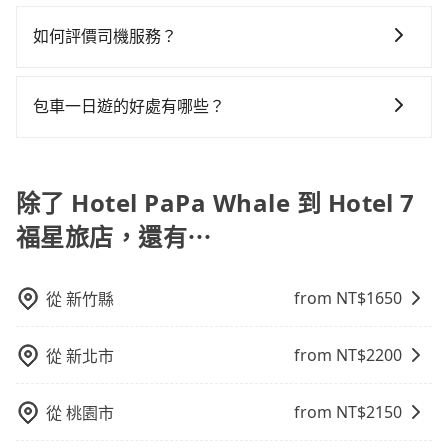
旅步提供多種車型，從轎車、休旅車到九人座，讓您可
何理賠，如果又遇到心術不正的司機，其犯罪行為可能
tripool會盡快改派以減少乘客等待的時間。
凹的車門仍未被修理，每一次租車都好像在開樂透一
以依照您行程人數的需求進行選擇。此外，為確保您的
都無法監控或追查。最好別為了省小錢而冒上不必要的
如何評價司機服務？
樣。另外，偶爾也會遇到明明已經預約了時間但上一位
旅途安全無憂，我們的司機都是專業且可靠的職業駕
風險。而tripool雇用的司機、使用的車輛以及配合的車
用戶卻遲遲尚未歸還，又或者要還車時卻偏偏找不到停
完成行程後，您可以通過我們的問券回饋，我們非常重
駛。關於價格，旅步官網可一鍵即時查價，所示價格絕
行，一定符合台灣法律規定，除了司機擁有合法的職業
車位，對於急著用車或者要載其他乘客的人來說就有不
視您的反饋。
無隱藏費用，且還提供優於其他業者更彈性的取消政
駕駛執照以及良民證外，車輛一定投保最高300萬乘客
包車一日遊的好處有哪些？
小的風險。最後，雖然路邊隨租隨還看似方便，但實際
策，讓您在規劃行程時能更無後顧之憂。無論您是要前
險。最好辨別叫的車是否合法，就看車牌的開頭，只要
使用時還是有其區域的限制，實際可停靠的地點與你的
包車一日遊的好處很多，首先，包車可以依照自己的意
往市區還是郊區，我們都可以為您提供最佳的旅遊體
不是R或T開頭的車，就一定是違法。
上下車地點仍有段距離，在遇到下雨天或者載行李時，
願和需要來安排行程，其次，包車可以讓您更加深入地
驗。所以，如果您正在尋找一家可靠的包車公司，
就顯得非常不便。
體驗當地文化和風土人情，此外，包車還可以省去您自
除了 Hotel PaPa Whale 到 Hotel 7
tripool旅步絕對是您值得信任的不二選擇！
己開車也無需擔心路線和交通的問題，更可以在舒適的
福星旅店，還有⋯
環境中專心欣賞當地美景和文化，讓您的旅程更加輕鬆
自在。
from NT$
1650
從
新竹縣
from NT$
2200
從
新北市
from NT$
2150
從
桃園市