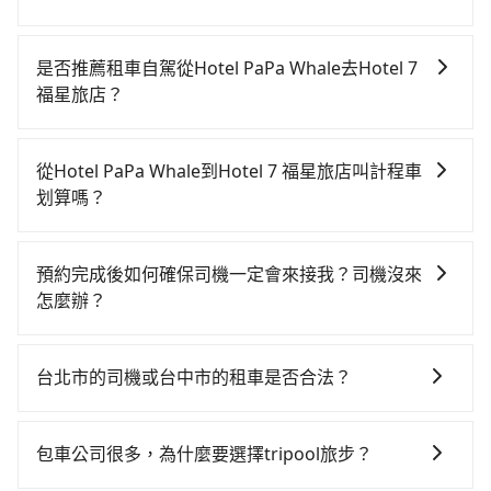
若要從Hotel PaPa Whale搭高鐵前往Hotel 7 福星旅
店，高鐵乘坐舒適、較貴、費時！從最早06:26一直到
是否推薦租車自駕從Hotel PaPa Whale去Hotel 7
23:00，台北-台中一天最多有102班次高鐵可搭乘。假設
福星旅店？
從Hotel PaPa Whale (台北市萬華區) 前往最靠近的台北
如果你有台灣駕照且對自己駕駛技術有信心，且在車上
高鐵站，叫一輛計程車花費約200元、車程約16分鐘。
時不需要閉目養神（因為要自己開車），最重要的是你
抵達高鐵站後，步行進站、現場購票並於月台排隊的時
從Hotel PaPa Whale到Hotel 7 福星旅店叫計程車
當天就要來回，那在台北路邊可隨租隨借的iRent應該是
間約25分鐘，再乘坐47~66分鐘（平均57分）的高鐵從
划算嗎？
你最便宜選擇。註冊完iRent的app後，可以每小時
台北站前往台中高鐵站，每人票價700元，再用10分鐘
如選擇小黃直達，在台北可以透過app叫車的有55688台
$115~205承租小轎車，每公里再額外加收$3.2，從
出站、等待車站前排班的計程車，搭上小黃後約花17分
灣大車隊、Uber、Line Taxi、Yoxi等，如果在路邊攔不
Hotel PaPa Whale到Hotel 7 福星旅店的花費預估為
鐘、車費300元後，抵達Hotel 7 福星旅店 (台中市西屯
預約完成後如何確保司機一定會來接我？司機沒來
到車，也可考慮打電話至附近的計程車隊，如台北市成
$2,050~2,600（金額差異來自於平假日、車款差異、抵
區) 的目的地。全程加上轉車時間共2小時5分鐘，假設3
怎麼辦？
功計程車、巨翼合作社、全能交通等叫車看看。依照里
達目的地後多久原路返回），雖已將eTag和可能的每小
位同行，高鐵加轉乘之平均每人花費為870元。但如果全
只要完成預約並付款完成，訂單就成立，tripool也保證
程跳錶計算，價格約為3,890~4,700元間，但如改預約
時40元路邊停車費用預估進去，但額外的汽車保險與可
程使用tripool並到府專車接送，則每人平均花費約840
派車。在出發前一天晚上八點時，會透過電子郵件與簡
tripool可省高達$2,200。綜合以上，無論在價格或服務
能的罰單都需自付。再者，和運的iRent只提供最基本的
台北市的司機或台中市的租車是否合法？
元，費時1小時55分鐘。選擇搭乘高鐵而不預約包車，不
訊提供司機的姓名、電話、車牌、車型等資訊，如在約
品質上，tripool都是你從Hotel PaPa Whale到Hotel 7
車型，如Toyota Yaris、Prius C、Vios這類乘坐體驗較
僅每人至少額外負擔30元車資，而且更會額外浪費10分
許多的Line群組或Facebook社團裡，有很多低價的白牌
定好的時間與上車地點沒有看到司機，可主動電話聯
福星旅店的最佳選擇。
差的車款，如果人數超過四位，更是沒有較大的七人座
鐘在轉乘與等車上，現在還不馬上來預約tripool！如果
車、私家車或野雞車在招攬生意，這不僅是違法可能被
繫，可能原本約定的地點不適合暫停而改停靠在附近的
包車公司很多，為什麼要選擇tripool旅步？
或九人座可供選擇，而且無人租車最令人詬病的就是車
你僅有兩位乘車，也可參考tripool的拼車共乘服務，最
警察臨檢並趕下車，出意外後保險公司更是不會提供任
位置。但如果遇到車輛故障或者前一趟車嚴重耽誤，
況，打開車門才發現仍有上一組乘客遺留的垃圾或者撞
多可再節省50%的交通費用。