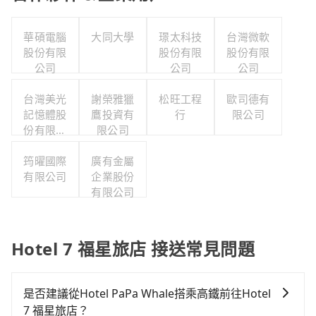
華碩電腦
大同大學
璟太科技
台灣微軟
股份有限
股份有限
股份有限
公司
公司
公司
台灣美光
謝榮雅獵
松旺工程
歐司德有
記憶體股
鷹投資有
行
限公司
份有限公
限公司
司
筠曜國際
廣有金屬
有限公司
企業股份
有限公司
Hotel 7 福星旅店 接送常見問題
是否建議從Hotel PaPa Whale搭乘高鐵前往Hotel
7 福星旅店？