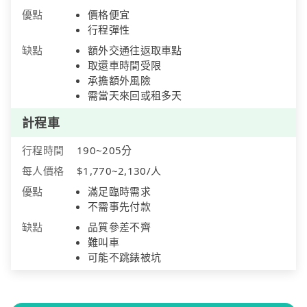
優點
價格便宜
行程彈性
缺點
額外交通往返取車點
取還車時間受限
承擔額外風險
需當天來回或租多天
計程車
行程時間
190~205分
每人價格
$1,770~2,130/人
優點
滿足臨時需求
不需事先付款
缺點
品質參差不齊
難叫車
可能不跳錶被坑