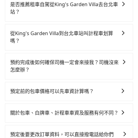
乘坐舒適、省時、較貴，且難叫計程車前往高鐵站！從
是否推薦租車自駕從King's Garden Villa去台北車
最早06:21一直到22:32，嘉義-台北一天最多有59班次高
站？
鐵可搭乘。假設從King's Garden Villa (台南市白河區)
如果你有台灣駕照且對自己駕駛技術有信心，且在車上
前往最靠近的嘉義高鐵站，叫一輛計程車花費約500元、
時不需要閉目養神（因為要自己開車），最重要的是你
車程約32分鐘。抵達高鐵站後，步行進站、現場購票並
從King's Garden Villa到台北車站叫計程車划算
當天就要來回，那在台南路邊可隨租隨借的iRent應該是
於月台排隊的時間約15分鐘，再乘坐67~101分鐘（平均
嗎？
你最便宜選擇。註冊完iRent的app後，可以每小時
89分）的高鐵從嘉義站前往台北高鐵站，每人票價1,080
如選擇小黃直達，在台南可以透過app叫車的有55688台
$115~205承租小轎車，每公里再額外加收$3.2，從
元，再用15分鐘出站。全程加上轉車時間共2小時31分
灣大車隊、Uber、Line Taxi、Yoxi等。依照里程跳錶計
King's Garden Villa到台北車站的花費預估為
鐘，假設6位同行，高鐵加轉乘之平均每人花費為1,250
預約完成後如何確保司機一定會來接我？司機沒來
算，價格約為5,295~6,400元間，但如改預約tripool可
$3,250~3,950（金額差異來自於平假日、車款差異、抵
元。不過台南市領有合法執照的計程車僅有4,100多輛，
怎麼辦？
省高達$900。但如果你無法提前預約，或偏好臨時叫
達目的地後多久原路返回），雖已將eTag和可能的每小
計程車的密度為雙北的4.6%，換句話說，臨時要叫小黃
只要完成預約並付款完成，訂單就成立，tripool也保證
車，那要注意台南市僅有合法計程車約4,140輛，計程車
時40元路邊停車費用預估進去，但額外的汽車保險與可
的難度是雙北大城市的20倍。縱使幸運攔到一輛小黃
派車。在出發前一天晚上八點時，會透過電子郵件與簡
密度為雙北的4.6%，也就是說要臨時叫到小黃的難度是
能的罰單都需自付。再者，和運的iRent只提供最基本的
預定前的包車價格可以先車資計算嗎？
了，台南市少部分小黃司機不按表收費，看乘客是外地
訊提供司機的姓名、電話、車牌、車型等資訊，如在約
台北或新北的20倍之多。再加上台南市有些計程車司機
車型，如Toyota Yaris、Prius C、Vios這類乘坐體驗較
人便漫天喊價或恣意繞路。但如果全程使用tripool並到
可以的，旅步的官網、APP提供24小時即時查價功能，
定好的時間與上車地點沒有看到司機，可主動電話聯
不按錶計費，約有17%會採現場議價，建議最好先上網
差的車款，如果人數超過四位，更是沒有較大的七人座
府專車接送，則每人平均花費約1,230元，費時2小時56
無隱藏費用，讓您可以隨時掌握交通開支。
繫，可能原本約定的地點不適合暫停而改停靠在附近的
預約，以免當場被坑受騙。雖然King's Garden Villa到
關於包車、白牌車、計程車車資及服務有何不同？
或九人座可供選擇，而且無人租車最令人詬病的就是車
分鐘。長距離移動確實搭乘高鐵可以比坐車快25分鐘，
位置。但如果遇到車輛故障或者前一趟車嚴重耽誤，
台北車站的跳表小黃可能較為便宜，但當你們人數超過
況，打開車門才發現仍有上一組乘客遺留的垃圾或者撞
但卻要額外支出約120元的交通費，所以對於不是這麼趕
包車、白牌車、計程車三種交通方式的價格及服務說
tripool會盡快改派以減少乘客等待的時間。
四位時，叫兩輛計程車的費用就貴了，改預約一輛
凹的車門仍未被修理，每一次租車都好像在開樂透一
時間的人來說，預約tripool還是比較划算的。如果你是
明： 包車：可以依照個人行程需要靈活安排時間，價格
預定後要更改訂單資料，可以直接撥電話給你們
tripool的九人座廂型車最高可省$3,200。
樣。另外，偶爾也會遇到明明已經預約了時間但上一位
三人以下要乘車，也可參考tripool的拼車共乘服務，最