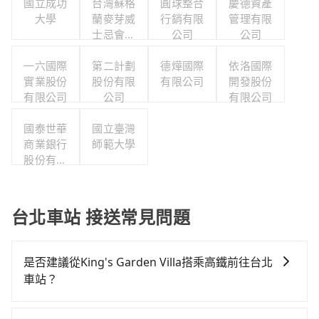
國立成功
台灣蘇格
圓球整合
慶德資產
大學
蘭麥芽威
行銷有限
管理有限
士忌會所
公司
公司
股份有限
一六國際
第二計劃
公司
德燁國際
依洛國際
實業股份
股份有限
有限公司
開發股份
有限公司
公司
有限公司
國泰世華
國立臺灣
商業銀行
師範大學
股份有限
公司
台北車站 接送常見問題
是否建議從King's Garden Villa搭乘高鐵前往台北
車站？
若要從King's Garden Villa搭高鐵前往台北車站，高鐵