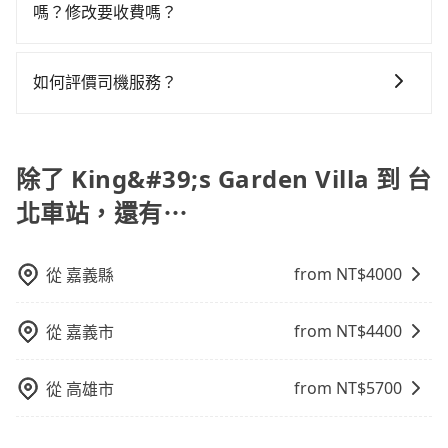
依平台預定時價格而定，通常愈長程價格CP值愈高。 計
嗎？修改要收費嗎？
用戶卻遲遲尚未歸還，又或者要還車時卻偏偏找不到停
多可再節省50%的交通費用。
程車：可24小時隨叫隨到，價格依跳錶而定，如有塞車
車位，對於急著用車或者要載其他乘客的人來說就有不
您可以透過官網的文字客服或回覆訂單確認信，告知您
也會計算延遲費用，最終價格通常要下車時才知。價格
小的風險。最後，雖然路邊隨租隨還看似方便，但實際
想要更改的資訊。只要在用車前一天凌晨六點前完成更
比包車貴。 白牌車：通常價格較包車便宜，但司機素
如何評價司機服務？
使用時還是有其區域的限制，實際可停靠的地點與你的
改申請，就無需再支付任何行政費用。
質、品質不一，如行程有問題，事後無法提供客服申訴
上下車地點仍有段距離，在遇到下雨天或者載行李時，
完成行程後，您可以通過我們的問券回饋，我們非常重
處理。
就顯得非常不便。
視您的反饋。
除了 King&#39;s Garden Villa 到 台
北車站，還有⋯
from NT$
4000
從
嘉義縣
from NT$
4400
從
嘉義市
from NT$
5700
從
高雄市