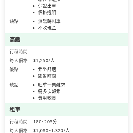
保證出車
價格透明
缺點
無臨時叫車
不收現金
高鐵
行程時間
每人價格
$1,250/人
優點
乘坐舒適
節省時間
缺點
旺季一票難求
需多次轉乘
費用較貴
租車
行程時間
180~205分
每人價格
$1,080~1,320/人