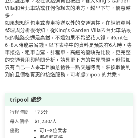
立保證出車。現在就點選黃色按鈕，輸入King's Garden
Villa和台北車站或任何你想去的地方，越早下訂，優惠越
多。
如果想知道包車或專車接送以外的交通選擇，在經過資料
整理與分析後得知，從King's Garden Villa去台北車站最
快的陸路交通是高鐵，不過如果不希望花大錢，iRent在
6~8人時能最省錢。以下表格中的資料是預設在6人時，專
車接送、租車自駕、計程車、高鐵的優缺點比較，更完整
的交通費用與時間分析，請見更下方的常見問題。但假如
只有自己一人乘車且願意犧牲一點交通時間，來換取便利
到府且價格實惠的接送服務，可考慮tripool的共乘。
tripool 旅步
行程時間
175分
每人價格
$1,230/人
優點
可1~8位乘客
哪裡都能接