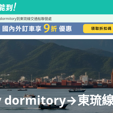
ry dormitory到東琉線交通船聯營處
ry dormitory→