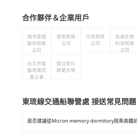
合作夥伴＆企業用戶
城市倉儲
登如有限
仕如有限
長森生物
股份有限
公司
公司
科技有限
公司
公司
台北市電
國立彰化
腦商業同
師範大學
業公會
東琉線交通船聯營處 接送常見問題
是否建議從Micron memory dormitory搭
若要從Micron memory dormitory搭高