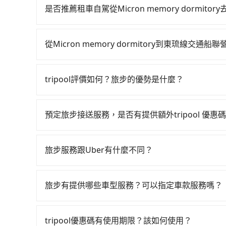
23:07，台中-左營一天最多有89班次高鐵可搭乘。假設從M
是否推薦租車自駕從Micron memory dormit
近的台中高鐵站，叫一輛計程車花費約900元、車
通常旅客不會選擇租車或自駕前往東琉線交通船聯
隊的時間約20分鐘，再乘坐45~68分鐘（平均57
開支。
分鐘出站、等待車站前排班的計程車，搭上小黃後約花
從Micron memory dormitory到東琉線交
縣東港鎮) 的目的地。全程加上轉車時間共3小時2
如選擇小黃直達，在台中可以透過app叫車的有55688台
不過，台中市少部分小黃司機不按表收費，看乘客是外
到車，也可考慮打電話至附近的計程車隊，如超人
府專車接送，則每人平均花費約1,170元，費時2
tripool評價如何？旅步的優勢是什麼？
為6,200~7,400元間，但如改預約tripool可
擔200元車資，而且更會額外浪費11分鐘在轉乘與等
根據google的評價，tripool的服務品質整
輛，數量約為台中市的4%、密度僅雙北的0.3%，
車，也可參考tripool的拼車共乘服務，最多可再節
外，tripool司機專業的駕駛和親切服務態度也
機不按錶計費，約有27%會採現場議價，建議最好
預定旅步接送服務，是否有提供額外tripool 優惠
前一日凌晨6點前取消均可無條件全額退費的承諾
務品質上，tripool都是你從Micron memory 
旅步有針對已訂購去程，但也有回程需求的乘客提
價錢更優惠」，即可獲取回程95折折價券，供您預
旅步服務跟Uber有什麼不同？
tripool 旅步具備以下特色： (1) 採事前預約制。
區。 (4) 有較為嚴謹的乘車時間與取消政策。
旅步有提供哪些車型服務？可以指定車款服務嗎？
旅步有提供小轎車、休旅車、九人座供您選擇，若
專人回覆您。
tripool優惠碼有使用期限？該如何使用？