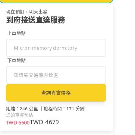
現在預訂，明天出發
到府接送直達服務
上車地點
下車地點
查詢真實價格
距離
：
246 公里
｜
旅程時間
：
171 分鐘
您的車資預估
TWD
4679
TWD
6600