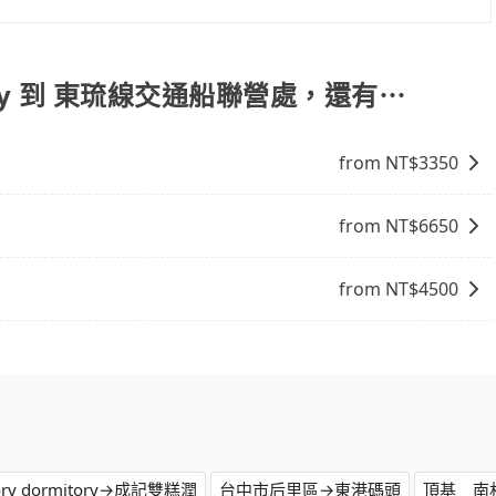
時。只要在期限內完成去程訂購，並在結帳時輸入該折扣碼，即
itory 到 東琉線交通船聯營處，還有⋯
from NT$
3350
from NT$
6650
from NT$
4500
ory dormitory→成記雙糕潤
台中市后里區→東港碼頭
頂基＿南村