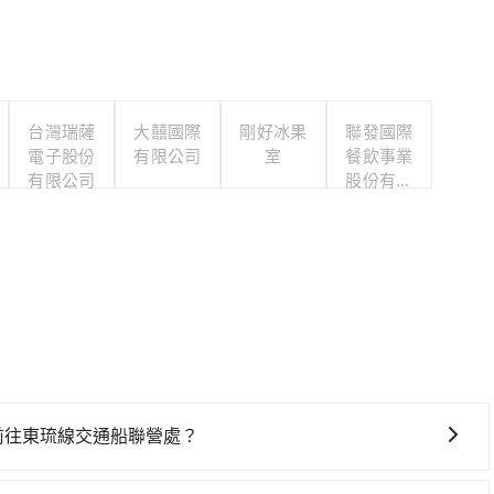
台灣瑞薩
大囍國際
剛好冰果
聯發國際
電子股份
有限公司
室
餐飲事業
有限公司
股份有限
公司
乘高鐵前往東琉線交通船聯營處？
鐵前往東琉線交通船聯營處，高鐵較貴、費時！從最早06:25一直到