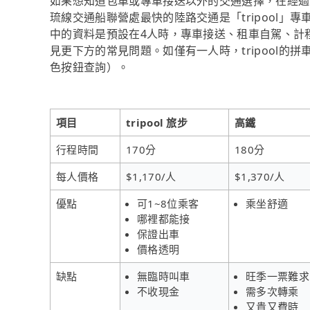
如果想知道包車或專車接送以外的交通選擇，在經過資料整理
琉線交通船聯營處最快的陸路交通是「tripool」專車
中的資料是預設在4人時，專車接送、租車自駕、計
見更下方的常見問題。如僅有一人時，tripool的拼
色按鈕查詢）。
項目
tripool 旅步
高鐵
行程時間
170分
180分
每人價格
$1,170/人
$1,370/人
優點
可1~8位乘客
乘坐舒適
哪裡都能接
保證出車
價格透明
缺點
無臨時叫車
旺季一票難求
不收現金
需多次轉乘
又貴又費時