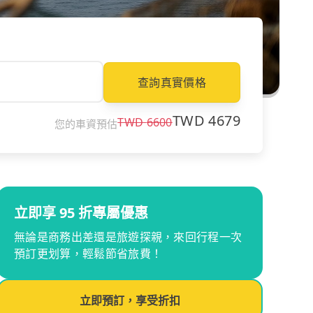
查詢真實價格
TWD
4679
TWD
6600
您的車資預估
立即享 95 折專屬優惠
無論是商務出差還是旅遊探親，來回行程一次
預訂更划算，輕鬆節省旅費！
立即預訂，享受折扣