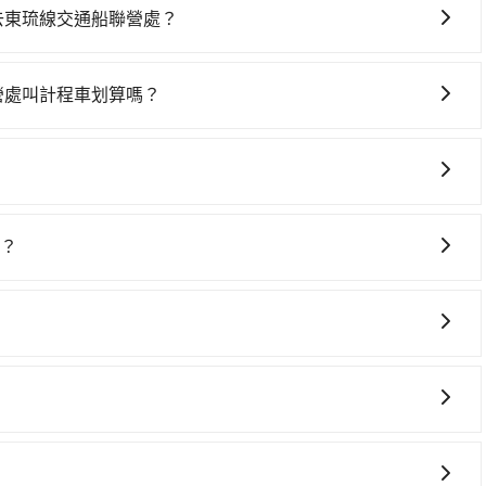
icron memory dormitory (台中市后里區) 前往最靠
ory去東琉線交通船聯營處？
程約36分鐘。抵達高鐵站後，步行進站、現場購票並於月台排
營處，畢竟停在路邊多天不用車，停車費與租車費用都是不小
分）的高鐵從台中站前往左營高鐵站，每人票價790元，再用10
59分鐘、車費1,400元後，抵達東琉線交通船聯營處 (屏東
通船聯營處叫計程車划算嗎？
分鐘，假設4位同行，高鐵加轉乘之平均每人花費為1,370元。
灣大車隊、Uber、Line Taxi、Yoxi等，如果在路邊攔不
地人便漫天喊價或恣意繞路。但如果全程使用tripool並到
計程車、三敏計程車等叫車看看。依照里程跳錶計算，價格約
小時51分鐘。選擇搭乘高鐵而不預約包車，不僅每人至少額外負
省高達$2,700。但如果要考慮到回程，屏東縣僅有合法計程車約370
車上，現在還不馬上來預約tripool！如果你是三人以下要乘
體上是非常穩定及可靠的，大多數的使用者都給予了高分評價。此
其叫車的難度是雙北市的310倍。再加上台中市有些計程車司
省50%的交通費用。
獲得了許多好評，價格透明無隱藏費用、相比其他業者提供的用車
先上網預約，以免當場被坑受騙。綜合以上，無論在價格或服
碼？
，讓您的旅程能更有彈性及保障。
dormitory到東琉線交通船聯營處的最佳選擇。
供95折優惠，只需在預定去程時勾選下方選項：「預定來回，
定回程時使用。
 (2) 在中長程提供最優惠的價格。 (3) 全台服務，不分城市與郊
您有指定車款服務的需求，可以先將您的需先提供旅步，會有