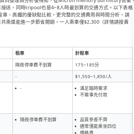
與分析後得知，從Micron memory dormitory去東
接送，同時tripool也是4~8人時最划算的交通方式。以下表格
程車、高鐵的優缺點比較，更完整的交通費用與時間分析，請
車共乘還能進一步節省開銷，一人乘車僅$2,300（詳情請按黃
租車
計程車
隔夜停車費不划算
175~185分
-
$1,550~1,850/人
-
滿足臨時需求
不需事先付款
隔夜停車費不划算
品質參差不齊
通常僅能乘坐四位
價格貴