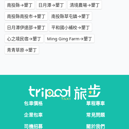
南投縣→墾丁
日月潭→墾丁
清境農場→墾丁
南投縣南投市→墾丁
南投縣草屯鎮→墾丁
日月潭伊達邵→墾丁
平和國小補校→墾丁
心之境民宿→墾丁
Ming Ging Farm→墾丁
青青草原→墾丁
包車價格
單程專車
企業包車
常見問題
司機招募
關於我們