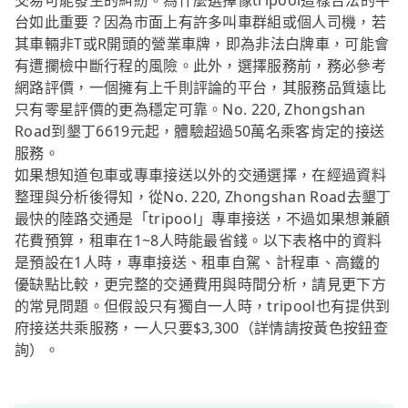
交易可能發生的糾紛。為什麼選擇像tripool這樣合法的平
台如此重要？因為市面上有許多叫車群組或個人司機，若
其車輛非T或R開頭的營業車牌，即為非法白牌車，可能會
有遭攔檢中斷行程的風險。此外，選擇服務前，務必參考
網路評價，一個擁有上千則評論的平台，其服務品質遠比
只有零星評價的更為穩定可靠。No. 220, Zhongshan
Road到墾丁6619元起，體驗超過50萬名乘客肯定的接送
服務。
如果想知道包車或專車接送以外的交通選擇，在經過資料
整理與分析後得知，從No. 220, Zhongshan Road去墾丁
最快的陸路交通是「tripool」專車接送，不過如果想兼顧
花費預算，租車在1~8人時能最省錢。以下表格中的資料
是預設在1人時，專車接送、租車自駕、計程車、高鐵的
優缺點比較，更完整的交通費用與時間分析，請見更下方
的常見問題。但假設只有獨自一人時，tripool也有提供到
府接送共乘服務，一人只要$3,300（詳情請按黃色按鈕查
詢）。