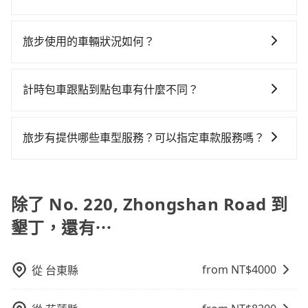
公里內，需額外支付 200 元，且每個點最多停留 5 分
要注意南投縣僅有合法計程車約340輛，計程車密度為雙
租乙還的服務，假設你當天就往返No. 220, Zhongshan
城市的500倍，且No. 220, Zhongshan Road並未位於
使用包車進行深度探訪周邊景點時，可以充分利用包車
鐘。加點費用可以在乘車當天下車前給司機現付。如果
北的0.2%，也就是說要臨時叫到小黃的難度是台北或新
Road與墾丁，預計的小轎車花費為$4,100或九人座
市區，可能根本無車可攔。縱使幸運攔到一輛小黃了，
的便利性和彈性，探訪更多的景點，並且可以按照自己
您選擇「計時包車」，中途需要加點停靠，則不需要額
北的500倍之多。如果當天或隔天也要原路返回，屏東縣
旅步使用的車輛狀況如何？
$7,100。當然這金額比搭計程車便宜，但如果你當天只
南投縣少部分小黃司機不按表收費，看乘客是外地人便
的節奏和時間進行遊覽。除了景點本身，還可以體驗周
外支付費用。
恆春鎮的計程車也不是這麼好叫，建議事先做好規劃。
需要單程前往，隔天或多天後才需返回，租車就非常不
漫天喊價或恣意繞路。但如果全程使用tripool並到府專
旅步非常重視車輛品質，優先派遣五年內新車，且車輛
邊的文化和風俗，品嚐當地的美食，與當地人交流，深
再加上南投縣有些計程車司機不按錶計費，約有58%會
方便。再者，租車地點可能離No. 220, Zhongshan
車接送，則僅需花費約6,620元，費時3小時57分鐘。選
都是經過定期保養及維護的。我們致力於提供安全、舒
入體驗當地的生活和文化。在探訪景點時，可以積極尋
計時包車跟點到點包車有什麼不同？
採現場議價，建議最好先上網預約，以免當場被坑受
Road還有段路，且須配合車行營業時間做租還動作，另
擇搭乘高鐵而不預約包車，不僅至少額外負擔270元車
適的搭乘體驗，讓您能安心享受旅程，是旅步最重視的
找當地導遊或者向當地居民請教，了解更多的深度資訊
騙。綜合以上，無論在價格或服務品質上，tripool都是
外承租過程繁瑣，租還通常需額外花費30分鐘做簽約與
資，而且更會額外浪費64分鐘在轉乘與等車上，現在還
計時包車和點到點包車都是包車服務的形式，但有一些
事情。
和內幕，並且可以在旅途中收集更多的故事和經驗，豐
你從No. 220, Zhongshan Road到墾丁的最佳選擇。
車體檢查，甚至還要先自行加滿油，如遇到不肖業者，
不馬上來預約tripool！
不同之處： 計時包車：計時包車是按照用車時間來計
富自己的旅程。
旅步有提供哪些車型服務？可以指定車款服務嗎？
還車時可能遭遇各種莫名理由而被額外收費，風險可謂
費，通常以每小時為單位，客戶可以根據自己的需要預
不小。
旅步有提供小轎車、休旅車、九人座供您選擇，若您有
定一定時間的包車服務。這種服務適用於需要在城市內
指定車款服務的需求，可以先將您的需先提供旅步，會
多個地點間來回穿梭的客戶，例如市區觀光、商務差旅
有專人回覆您。
除了 No. 220, Zhongshan Road 到
等。 點到點包車：點到點包車是按照里程和目的地來計
費，客戶可以預先告知出發地點A到目的地B，會根據路
墾丁，還有⋯
線和里程來計算費用。這種服務通常適用於單程或從一
個城市到另一個城市的長途包車。
from NT$
4000
從
台東縣