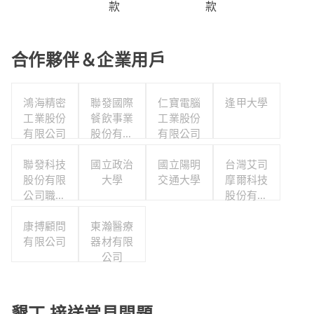
款
款
合作夥伴＆企業用戶
鴻海精密
聯發國際
仁寶電腦
逢甲大學
工業股份
餐飲事業
工業股份
有限公司
股份有限
有限公司
公司
聯發科技
國立政治
國立陽明
台灣艾司
股份有限
大學
交通大學
摩爾科技
公司職工
股份有限
福利委員
公司
康搏顧問
會
東瀚醫療
有限公司
器材有限
公司
墾丁 接送常見問題