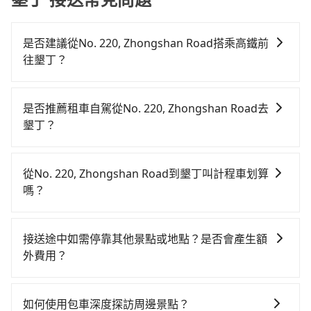
是否建議從No. 220, Zhongshan Road搭乘高鐵前
往墾丁？
若要從No. 220, Zhongshan Road搭高鐵前往墾丁，高
鐵較貴、費時，且難叫計程車前往高鐵站！從最早06:25
是否推薦租車自駕從No. 220, Zhongshan Road去
一直到23:07，台中-左營一天最多有89班次高鐵可搭
墾丁？
乘。假設從No. 220, Zhongshan Road (南投縣魚池鄉)
如你有駕照又不排斥自駕，且又不需要利用移動的時間
前往最靠近的台中高鐵站，叫一輛計程車花費約2,500
在車上休息，那在No. 220, Zhongshan Road所在的南
元、車程約70分鐘。抵達高鐵站後，步行進站、現場購
從No. 220, Zhongshan Road到墾丁叫計程車划算
投縣魚池鄉有唯一一間租車車行-日月潭小客車租賃。一
票並於月台排隊的時間約20分鐘，再乘坐45~68分鐘
嗎？
般租車以天為單位，小轎車如Toyota Altis、Nissan
（平均57分）的高鐵從台中站前往左營高鐵站，每人票
如選擇小黃直達，在南投可以透過app叫車的有55688台
Tiida，一天租金約$1,500，九人座如Hyundai Starex
價790元，再用10分鐘出站、等待車站前排班的計程
灣大車隊和Yoxi，如果在路邊攔不到車，也可考慮打電
或Volkswagen T5，一天$4,500起，油錢（每公里約3
車，搭上小黃後約花144分鐘、車費3,600元後，抵達墾
接送途中如需停靠其他景點或地點？是否會產生額
話至南投縣魚池鄉當地唯一的計程車行-日月星光計程車
元）、eTag（每公里約1元）、路邊停車（每小時約40
丁 (屏東縣恆春鎮) 的目的地。全程加上轉車時間共5小時
外費用？
等叫車看看。依照里程跳錶計算，價格約為
元）、保險費、罰單另計多數租車合約上都會載明每日
1分鐘，假設一人獨行，交通費總計6,890元。不過南投
當您預約旅步的「單程專車」，如果需要在途中加點停
7,325~11,000元間，但如改預約tripool可省高達
里程限定200~400公里，超過還會額外加收100~2,000
縣領有合法執照的計程車僅有300多輛，計程車的密度為
靠，您可以參考我們的「加點服務」，每個點距離在 5
$4,400。但如果你無法提前預約，或偏好臨時叫車，那
元不等的費用。由於絕大多數的租車公司都沒有提供甲
如何使用包車深度探訪周邊景點？
雙北的0.2%，換句話說，臨時要叫小黃的難度是雙北大