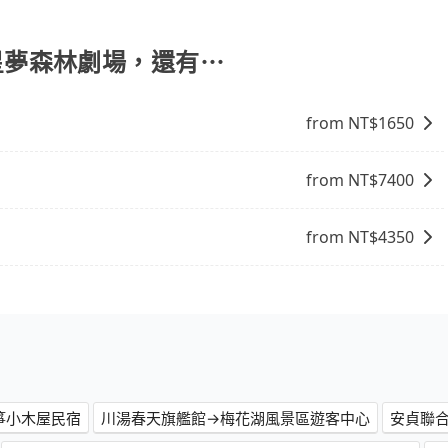
說明： 包車：可以依照個人行程需要靈活安排時間，價格依平
計程車：可24小時隨叫隨到，價格依跳錶而定，如有塞車也會
比包車貴。 白牌車：通常價格較包車便宜，但司機素質、品質
到 星夢森林劇場，還有⋯
。
from NT$
1650
from NT$
7400
from NT$
4350
箏小木屋民宿
川湯春天旗艦館→梅花湖風景區遊客中心
安貞聯