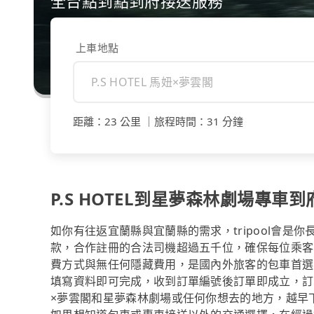
全台點到點到府接送服務
上車地點
距離
：
23 公里
｜
旅程時間
：
31 分鐘
P.S HOTEL到星夢森林劇場專車
如你有往返宜蘭縣與宜蘭縣的需求，tripool會是
款，合作註冊的合法司機超過五千位，確保每位乘客
費方式與無任何隱藏費用，是國內外旅客的包車首選
填寫資料即可完成，收到訂單編號後訂單即成立，訂單成
×夢雲閣和星夢森林劇場或任何你想去的地方，越早