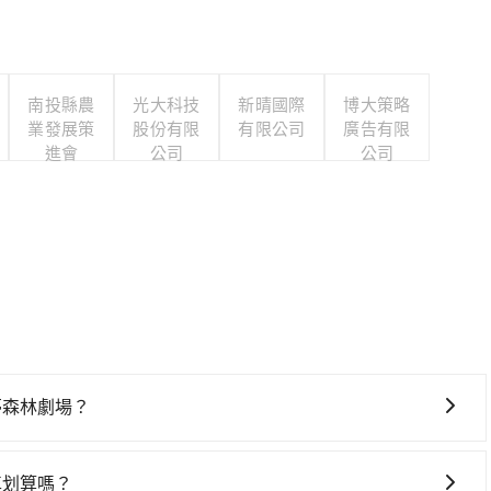
南投縣農
光大科技
新晴國際
博大策略
業發展策
股份有限
有限公司
廣告有限
進會
公司
公司
星夢森林劇場？
要絕對的時間彈性，最重要的是你當天就要來回，那在宜蘭路
ent的app後，可以每小時$115~205承租小轎車，每公里
車划算嗎？