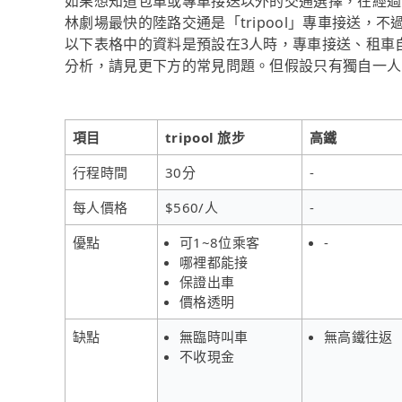
如果想知道包車或專車接送以外的交通選擇，在經過資料
林劇場最快的陸路交通是「tripool」專車接送
以下表格中的資料是預設在3人時，專車接送、租車
分析，請見更下方的常見問題。但假設只有獨自一人時，
項目
tripool 旅步
高鐵
行程時間
30分
-
每人價格
$560/人
-
優點
可1~8位乘客
-
哪裡都能接
保證出車
價格透明
缺點
無臨時叫車
無高鐵往返
不收現金