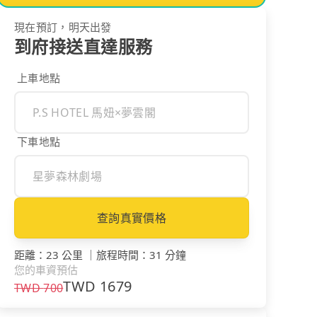
現在預訂，明天出發
到府接送直達服務
上車地點
下車地點
查詢真實價格
距離
：
23 公里
｜
旅程時間
：
31 分鐘
您的車資預估
TWD
1679
TWD
700