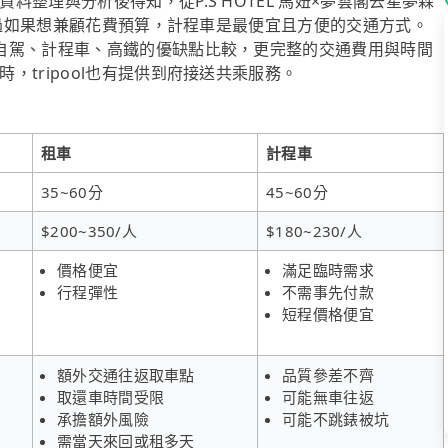
整理與分析後得知，從P.S HOTEL 馬妞×夢雲閣去星夢森
，不過如果想兼顧花費預算，計程車是最便宜且方便的交通方式。
自駕、計程車、高鐵的優缺點比較，更完整的交通費用與時間
tripool也有提供到府接送共乘服務。
租車
計程車
35~60分
45~60分
$200~350/人
$180~230/人
價格便宜
滿足臨時需求
行程彈性
不需事先付款
短程價格便宜
額外交通往返取車點
品質參差不齊
取還車時間受限
可能無車往返
承擔額外風險
可能不跳錶被坑
需當天來回或租多天