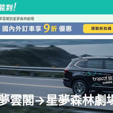
馬妞×夢雲閣到星夢森林劇場
馬妞×夢雲閣→星夢森林劇