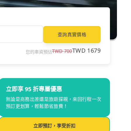
查詢真實價格
TWD
1679
TWD
700
您的車資預估
立即享 95 折專屬優惠
無論是商務出差還是旅遊探親，來回行程一次
預訂更划算，輕鬆節省旅費！
立即預訂，享受折扣