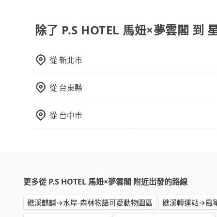
包車、白牌車、計程車三種交通方式的價格及服務
透過官網的線上客服洽詢，確認沒問題再下訂。
台預定時價格而定，通常愈長程價格CP值愈高。 
計算延遲費用，最終價格通常要下車時才知。價格
除了 P.S HOTEL 馬妞×夢雲閣 
不一，如行程有問題，事後無法提供客服申訴處理
從
新北市
從
台東縣
從
台中市
更多從 P.S HOTEL 馬妞×夢雲閣 附近出發的路線
礁溪麒麟→水岸-森林物語可愛動物園區
礁溪轉運站→風