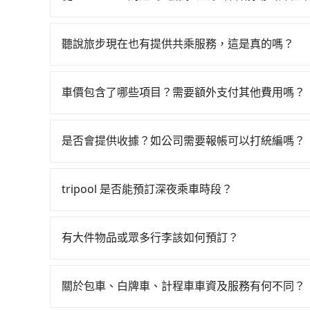
再額外加收$3.2，從P.S HOTEL 馬妞×夢雲閣到
如選擇小黃直達，在宜蘭可以透過app叫車的有55688台
日、車款差異、抵達目的地後多久原路返回），雖
到車，也可考慮打電話至P.S HOTEL 馬妞×夢
可能的罰單都需自付。再者，和運的iRent只提供最基本的車
聽說旅步現在也有提供共乘服務，這是真的嗎？
叫車看看。依照里程跳錶計算，價格約為550~70
較差的車款，如果人數超過四位，更是沒有較大的
是的！除了原有的專車接送外，旅步在2024年更
北的0.9%，也就是說要臨時叫到小黃的難度是台北
況，打開車門才發現仍有上一組乘客遺留的垃圾或
到府接送，機場、通勤共乘、大型活動接送都適合
費，約有47%會採現場議價，建議最好先上網預約，以
另外，偶爾也會遇到明明已經預約了時間但上一位
車價包含了哪些項目？需要額外支付其他費用嗎？
林劇場的跳表小黃可能較為便宜，但仍有臨時攔不
對於急著用車或者要載其他乘客的人來說就有不小
官網上顯示的車價已經包含了租車、司機、高速公
上，分坐兩台計程車就不太方便，反而能事先預約且品
是有其區域的限制，實際可停靠的地點與你的上下
客負擔，沒有其他巧令名目的隱藏費用，網站上看
是否會提供收據？如公司需要報帳可以打統編嗎？
不便。
在乘車結束後一週內，tripool都會透過第三方
付款前可以輸入公司的抬頭與統編，可向國稅局報
tripool 是否能預訂深夜乘車時段？
完全符合台灣的法律規範。
可以的！tripool 旅步全年無休並提供深夜接送服
有大件物品或眾多行李該如何預訂？
一般情況，九人座最多可以乘坐八位乘客以及置放
板、床墊、折疊單車、家電等，在乘客人數不多的
關於包車、白牌車、計程車車資及服務有何不同？
司機視線、不會破壞車體、不影響行車安全，會讓