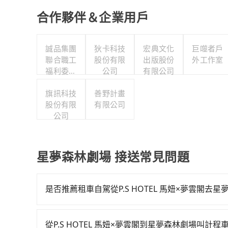
合作夥伴＆企業用戶
誠品集團
狄卡科技
宏典文化
巨噬者戶
聯合職工
股份有限
出版股份
外工作室
福利委員
公司
有限公司
會
旗訊科技
善野計畫
股份有限
有限公司
公司
星夢森林劇場 接送常見問題
是否推薦租車自駕從P.S HOTEL 馬妞×夢雲閣去
如果你有台灣駕照且對自己駕駛技術有信心，且需
邊可隨租隨借的iRent應該是你最便宜選擇。註冊完iR
從P.S HOTEL 馬妞×夢雲閣到星夢森林劇場叫計程