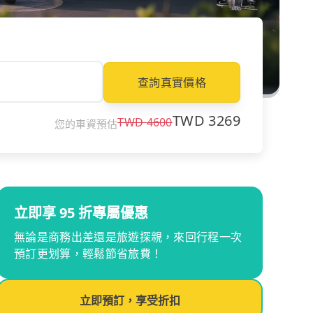
查詢真實價格
TWD
3269
TWD
4600
您的車資預估
立即享 95 折專屬優惠
無論是商務出差還是旅遊探親，來回行程一次
預訂更划算，輕鬆節省旅費！
立即預訂，享受折扣