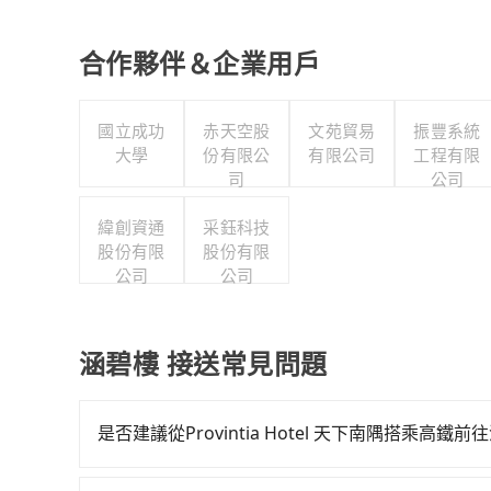
合作夥伴＆企業用戶
國立成功
赤天空股
文苑貿易
振豐系統
大學
份有限公
有限公司
工程有限
司
公司
緯創資通
采鈺科技
股份有限
股份有限
公司
公司
涵碧樓 接送常見問題
是否建議從Provintia Hotel 天下南隅搭乘高鐵
若要從Provintia Hotel 天下南隅搭高鐵前