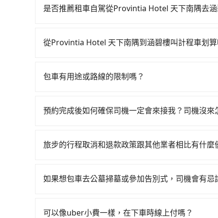
一直到23:08，台南-台中一天最多有76班次高鐵可搭乘。
是否推薦租車自駕從Provintia Hotel 天下南隅去
靠近的台南高鐵站，叫一輛計程車花費約300元、
如果你有台灣駕照且對自己駕駛技術有信心，且在
排隊的時間約15分鐘，再乘坐35~55分鐘（平均
天就要來回，那在台南路邊可隨租隨借的iRent應該
10分鐘出站、等待車站前排班的計程車，搭上小黃後約
從Provintia Hotel 天下南隅到涵碧樓叫計程車划
$115~205承租小轎車，每公里再額外加收$3.2，從P
的目的地。全程加上轉車時間共2小時59分鐘，假設
如選擇小黃直達，在台南可以透過app叫車的有55688台
$2,200~2,800（金額差異來自於平假日、車款
計程車僅有4,100多輛，計程車的密度為雙北的4
到車，也可考慮打電話至附近的計程車隊，如帝一
時40元路邊停車費用預估進去，但額外的汽車保險與
使幸運攔到一輛小黃了，台南市少部分小黃司機不
包車有用途或路線的限制嗎？
看。依照里程跳錶計算，價格約為3,235~3,900元
車型，如Toyota Yaris、Prius C、Vio
程使用tripool並到府專車接送，則僅需花費約3,
不管是從Provintia Hotel 天下南隅前往
約，或偏好臨時叫車，那要注意台南市僅有合法計程車
或九人座可供選擇，而且無人租車最令人詬病的就
至少額外負擔180元車資，而且更會額外浪費40分鐘
論是清明掃墓、包車旅遊、參加喜宴/喪禮、就醫
叫到小黃的難度是台北或新北的20倍之多。如果當
的車門仍未被修理，每一次租車都好像在開樂透一
預約完成後如何確保司機一定會來接我？司機沒來
訪、寵物檢疫、預約叫車、機場接送、定期洗腎、包月
叫，該縣市僅有約342輛計程車，建議事先做好規
遲遲尚未歸還，又或者要還車時卻偏偏找不到停車
只要完成預約並付款完成，訂單就成立，tripoo
你。乘車前一天下午五點以前完成預約，隔天保證
現場議價，建議最好先上網預約，以免當場被坑受騙。雖然
險。最後，雖然路邊隨租隨還看似方便，但實際使
提供司機的姓名、電話、車牌、車型等資訊，如在
一週內寄出電子收據。
較為便宜，但當你們人數超過四位時，叫兩輛計程車的
旅步的行程取消和退款政策跟其他業者相比有什麼
點仍有段距離，在遇到下雨天或者載行李時，就顯
能原本約定的地點不適合暫停而改停靠在附近的位置。
$2,200。
當您需要取消旅行行程時，旅步提供比其他業者更
快改派以減少乘客等待的時間。
車前一天的凌晨六點前完成取消訂單作業，旅步就
如果想包車去公墓掃墓或參加告別式，司機會有忌
時也確保乘客的權益。
如果您需要包車前往公墓掃墓或參加告別式，一般
需要載運骨灰罈或在車上進行法事等作業，建議在
可以像uber小費一樣，在下車時線上付嗎？