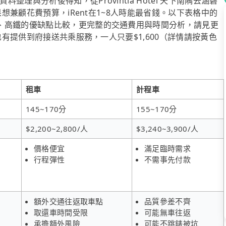
與分析後得知，從Provintia Hotel 天下南隅去涵碧
果想兼顧花費預算，iRent在1~8人時能最省錢。以下表格中的
、高鐵的優缺點比較，更完整的交通費用與時間分析，請見更
也有提供到府接送共乘服務，一人只要$1,600（詳情請按黃色
租車
計程車
145~170分
155~170分
$2,200~2,800/人
$3,240~3,900/人
價格便宜
滿足臨時需求
行程彈性
不需事先付款
額外交通往返取車點
品質參差不齊
取還車時間受限
可能無車往返
承擔額外風險
可能不跳錶被坑