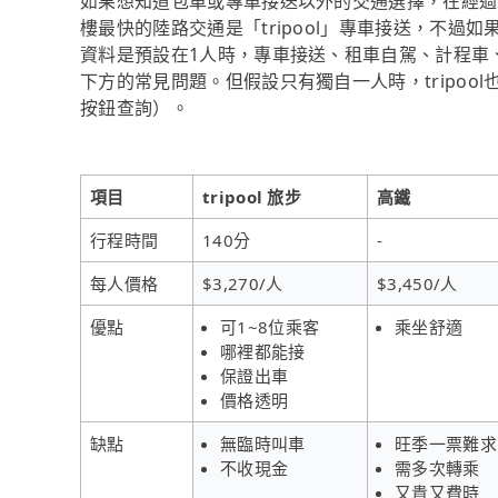
如果想知道包車或專車接送以外的交通選擇，在經過資料整理
樓最快的陸路交通是「tripool」專車接送，不過如
資料是預設在1人時，專車接送、租車自駕、計程車
下方的常見問題。但假設只有獨自一人時，tripool
按鈕查詢）。
項目
tripool 旅步
高鐵
行程時間
140分
-
每人價格
$3,270/人
$3,450/人
優點
可1~8位乘客
乘坐舒適
哪裡都能接
保證出車
價格透明
缺點
無臨時叫車
旺季一票難求
不收現金
需多次轉乘
又貴又費時