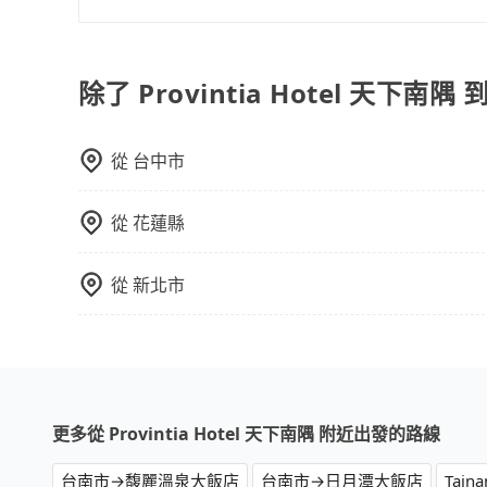
議。此外，是否需要給司機紅包或小費，則可以由
因為旅步車資是採預定時即時付款，所以小費的部
除了 Provintia Hotel 天下南
從
台中市
從
花蓮縣
從
新北市
更多從 Provintia Hotel 天下南隅 附近出發的路線
台南市→馥麗溫泉大飯店
台南市→日月潭大飯店
Tain