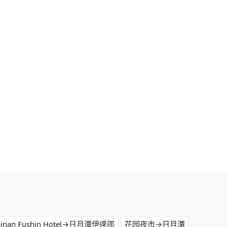
ainan Fushin Hotel→日月潭伊達邵
花园夜市→日月潭