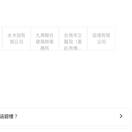
水木加有
九典聯合
台南市立
協憶有限
限公司
建築師事
醫院（委
公司
務所
託秀傳醫
療社團法
人經營）
前往涵碧樓？
往涵碧樓，高鐵較貴、費時，且難叫計程車前往高鐵站！從最早06:03