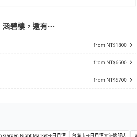
您自行決定。不過，建議可事先詢問司機是否接受。」
份，可以在下車前用現金支付給司機就可以了。
隅 到 涵碧樓，還有⋯
from NT$
1800
from NT$
6600
from NT$
5700
an Garden Night Market→日月潭
台南市→日月潭大淶閣飯店
T