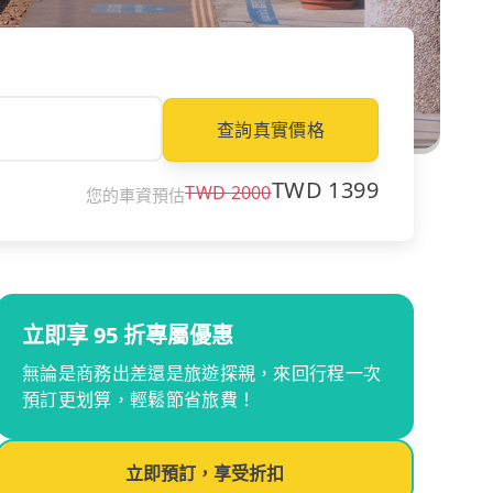
查詢真實價格
TWD
1399
TWD
2000
您的車資預估
立即享 95 折專屬優惠
無論是商務出差還是旅遊探親，來回行程一次
預訂更划算，輕鬆節省旅費！
立即預訂，享受折扣