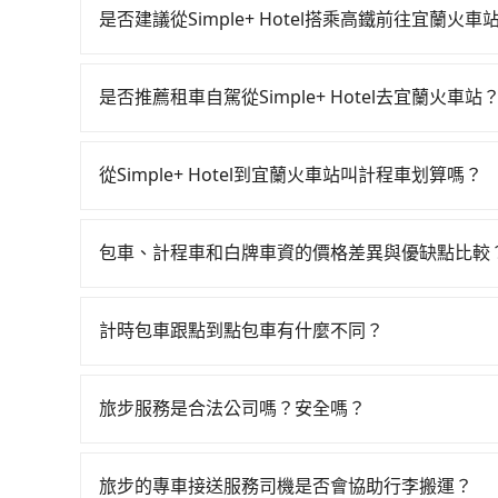
產生。
是否建議從Simple+ Hotel搭乘高鐵前往宜蘭火車
從Simple+ Hotel搭高鐵去宜蘭火車站絕非
103班車次，從最早07:12到23:52，過了末班車到
是否推薦租車自駕從Simple+ Hotel去宜蘭火車站
(台北市松山區) 前往最靠近的台北高鐵站，叫一輛
如果你有台灣駕照且對自己駕駛技術有信心，且在
站、現場購票並於月台排隊的時間約25分鐘，再乘
天就要來回，那在台北路邊可隨租隨借的iRent應該
人票價40元，再用10分鐘出站、等待車站前排班的
從Simple+ Hotel到宜蘭火車站叫計程車划算嗎？
$115~205承租小轎車，每公里再額外加收$3.2，從Si
火車站 (宜蘭縣宜蘭市) 的目的地。全程加上轉車時
如選擇小黃直達，在台北可以透過app叫車的有55688台
額差異來自於平假日、車款差異、抵達目的地後多久
果全程使用tripool並到府專車接送，則僅需花費
到車，也可考慮打電話至附近的計程車隊，如裕薪
用預估進去，但額外的汽車保險與可能的罰單都需自付。
少額外負擔440元車資，而且更會額外浪費68分鐘在
包車、計程車和白牌車資的價格差異與優缺點比較
計算，價格約為1,290~1,500元間，若改選tr
Yaris、Prius C、Vios這類乘坐體驗較差
包車、計程車或白牌車。主要價格差異和優缺點如下
法計程車約750輛，數量約為台北市的2%、密度僅雙北
擇，而且無人租車最令人詬病的就是車況，打開車
地點上車較客製化。此外，司機還會提供各種旅遊建
Hotel到宜蘭火車站的跳表小黃可能較為便宜，
理，每一次租車都好像在開樂透一樣。另外，偶爾
計時包車跟點到點包車有什麼不同？
優點是24小時隨叫隨到，價格按錶計費，但若遇交通
一輛tripool的九人座廂型車最高可省$500。
又或者要還車時卻偏偏找不到停車位，對於急著用
計時包車和點到點包車都是包車服務的形式，但有
車：優點是價格相對較低，有的還可喊價。但安全
邊隨租隨還看似方便，但實際使用時還是有其區域
通常以每小時為單位，客戶可以根據自己的需要預
無法申訴退費。
旅步服務是合法公司嗎？安全嗎？
遇到下雨天或者載行李時，就顯得非常不便。
點間來回穿梭的客戶，例如市區觀光、商務差旅等
旅步擁有google評價4.8的網友口碑推薦，也
可以預先告知出發地點A到目的地B，會根據路線
機服務，因為您的安全旅步比您更重視。
一個城市的長途包車。
旅步的專車接送服務司機是否會協助行李搬運？