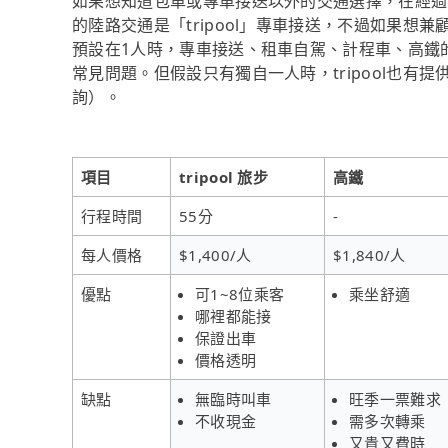
如果想知道包車或專車接送以外的交通選擇，在經過資料
的陸路交通是「tripool」專車接送，不過如果想兼
預設在1人時，專車接送、租車自駕、計程車、高鐵
常見問題。但假設只有獨自一人時，tripool也有
詢）。
項目
tripool 旅步
高鐵
行程時間
55分
-
每人價格
$1,400/人
$1,840/人
優點
可1~8位乘客
乘坐舒適
哪裡都能接
保證出車
價格透明
缺點
無臨時叫車
旺季一票難求
不收現金
需多次轉乘
又貴又費時