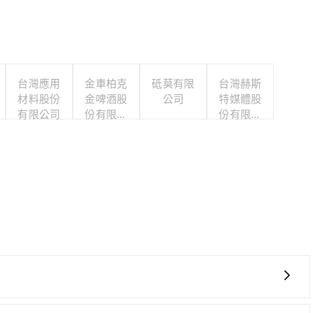
台灣應用
金車柏克
砥莫有限
台灣赫斯
材料股份
金啤酒股
公司
特媒體股
有限公司
份有限公
份有限公
司
司
00 萬乘客險、司機小費、營業稅等，不會再有其他額外的費用