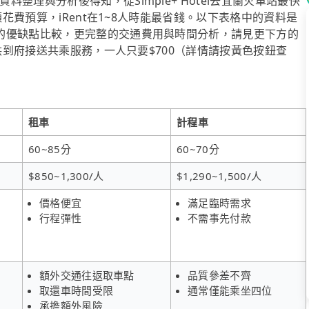
整理與分析後得知，從Simple+ Hotel去宜蘭火車站最快
顧花費預算，iRent在1~8人時能最省錢。以下表格中的資料是
的優缺點比較，更完整的交通費用與時間分析，請見更下方的
提供到府接送共乘服務，一人只要$700（詳情請按黃色按鈕查
租車
計程車
60~85分
60~70分
$850~1,300/人
$1,290~1,500/人
價格便宜
滿足臨時需求
行程彈性
不需事先付款
額外交通往返取車點
品質參差不齊
取還車時間受限
通常僅能乘坐四位
承擔額外風險