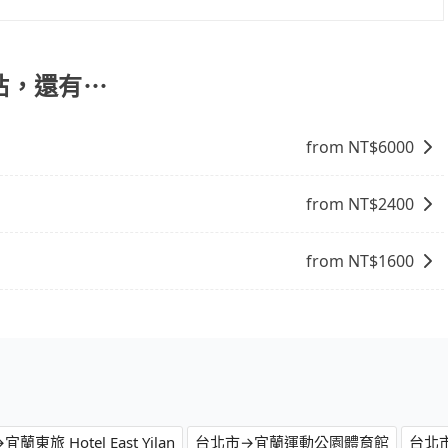
擔心行李搬運的問題，享受更輕鬆的旅程。
火車站，還有⋯
from NT$
6000
from NT$
2400
from NT$
1600
蘭東旅 Hotel East Yilan
台北市→宜蘭運動公園體育館
台北