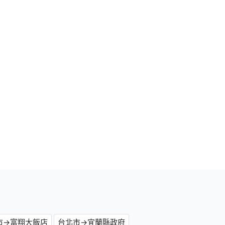
市→富翔大飯店
台北市→宜蘭縣政府