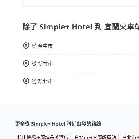
是的，旅步的司機會協助乘客搬運行李，讓您無需
除了 Simple+ Hotel 到 宜蘭
從
台中市
從
新竹市
從
新北市
更多從 Simple+ Hotel 附近出發的路線
松山機場→蘭城晶英酒店
台北市→宜蘭轉運站
台北市→宜