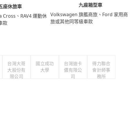
九座箱型車
五座休旅車
Volkswagen 旗艦商旅、Ford 家用商
lla Cross、RAV4 運動休
旅或其他同等級車款
車款
台灣大哥
國立成功
台灣迪卡
得力聯合
大股份有
大學
儂有限公
會計師事
限公司
司
務所