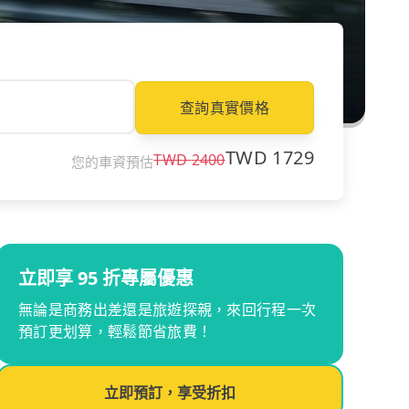
查詢真實價格
TWD
1729
TWD
2400
您的車資預估
立即享 95 折專屬優惠
無論是商務出差還是旅遊探親，來回行程一次
預訂更划算，輕鬆節省旅費！
立即預訂，享受折扣