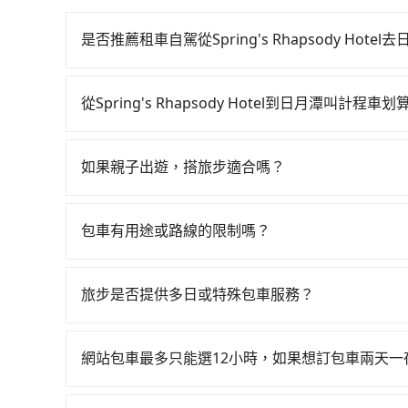
是否推薦租車自駕從Spring's Rhapsody Hotel
如果你有台灣駕照且對自己駕駛技術有信心，且在
天就要來回，那在台中路邊可隨租隨借的iRent應該
從Spring's Rhapsody Hotel到日月潭叫計程車
$115~205承租小轎車，每公里再額外加收$3.2，從Sp
如選擇小黃直達，在台中可以透過app叫車的有55688台
$1,100~1,600（金額差異來自於平假日、車款
到車，也可考慮打電話至Spring's Rhapsod
時40元路邊停車費用預估進去，但額外的汽車保險與
如果親子出遊，搭旅步適合嗎？
計程車等叫車看看。依照里程跳錶計算，價格約為1,62
車型，如Toyota Yaris、Prius C、Vio
適合的，另外旅步也特別為您心愛的寶貝準備了兒童座
如果要考慮到回程，南投縣僅有合法計程車約340輛
或九人座可供選擇，而且無人租車最令人詬病的就
出遊時安全更有保障。
度是雙北市的490倍。再加上台中市有些計程車司
的車門仍未被修理，每一次租車都好像在開樂透一
包車有用途或路線的限制嗎？
約，以免當場被坑受騙。雖然Spring's Rhaps
遲遲尚未歸還，又或者要還車時卻偏偏找不到停車
不管是從Spring's Rhapsody Hotel
四位時，叫兩輛計程車的費用就貴了，改預約一輛trip
險。最後，雖然路邊隨租隨還看似方便，但實際使
論是清明掃墓、包車旅遊、參加喜宴/喪禮、就醫
旅步是否提供多日或特殊包車服務？
點仍有段距離，在遇到下雨天或者載行李時，就顯
訪、寵物檢疫、預約叫車、機場接送、定期洗腎、包月
若您有多日或特殊包車需求，您可以先來信旅步，
你。乘車前一天下午五點以前完成預約，隔天保證
一週內寄出電子收據。
網站包車最多只能選12小時，如果想訂包車兩天
旅步的包車服務是以一天一張訂單的方式計算，如