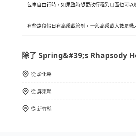
行程。另外，目前旅步只提供接送服務，暫不提供
包車自由行時，如果臨時想更改行程到山區也可以
可以的，當您的旅程需要穿越山區或是高海拔地區時
額外的費用收取。但是，這些費用會在您下訂單後
有些路段假日有高乘載管制，一般高乘載人數是幾
會透過Email的方式向您說明收費細節，讓您能更
當某些特定路段塞車情況嚴重時，為了維持交通秩
種車輛可以通行：(一) 乘載3人(含駕駛和小孩)以上的
身心障礙證明、記者證或「高速公路高乘載管制」
除了 Spring&#39;s Rhapsod
路段，建議最好配合至少兩名以上乘客。
從
彰化縣
從
屏東縣
從
新竹縣