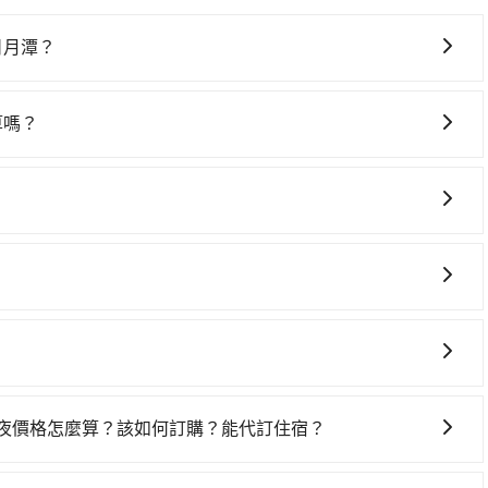
去日月潭？
車上時不需要閉目養神（因為要自己開車），最重要的是你當
是你最便宜選擇。註冊完iRent的app後，可以每小時
划算嗎？
ring's Rhapsody Hotel到日月潭的花費預估為
灣大車隊、Uber、Line Taxi、Yoxi等，如果在路邊攔不
差異、抵達目的地後多久原路返回），雖已將eTag和可能的每小
y Hotel附近的計程車隊，如觔斗雲大車隊、國通車隊、台中市聯合
可能的罰單都需自付。再者，和運的iRent只提供最基本的
5~2,000元間，若改選tripool的專車服務可再更便宜。但
s這類乘坐體驗較差的車款，如果人數超過四位，更是沒有較大的七人座
椅及兒童用增高墊供您選購(租借300元/個)，讓您和孩子
，數量約為台中市的4%、密度僅雙北的0.2%，其叫車的難
是車況，打開車門才發現仍有上一組乘客遺留的垃圾或者撞凹
機不按錶計費，約有27%會採現場議價，建議最好先上網預
樣。另外，偶爾也會遇到明明已經預約了時間但上一位用戶卻
ody Hotel到日月潭的跳表小黃可能較為便宜，但當你們人數超過
位，對於急著用車或者要載其他乘客的人來說就有不小的風
前往日月潭或是全台灣任何地方，只要是長途交通且途中遵守台灣法律，無
ool的九人座廂型車最高可省$1,000。
用時還是有其區域的限制，實際可停靠的地點與你的上下車地
回診、登山露營、學生搬家、投票返鄉、商務出差、貴賓來
得非常不便。
上下班，或者任何跨縣市接送的需求，tripool都能滿足
會有專人回覆您。
出車。如需公司報帳打統編，在結帳時可以受理，並於乘車後
一夜價格怎麼算？該如何訂購？能代訂住宿？
果您需要連續兩天的包車服務，可以在官網上分開預定兩天的