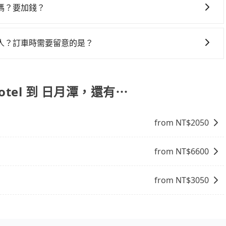
代訂住宿服務。
嗎？要加錢？
，旅步可能會根據行經的路線是否超過海拔1500公尺來進行
、出發前先與您進行確認，確保您明確知道所有的費用。我們
人？訂車時需要留意的是？
放心地享受旅步為您提供的服務。
序和道路安全，政府會實施高乘載管制，限制只有符合以下四
小型車，(二) 大型客車，(三) 計程車，(四) 駕駛或乘客持有
通行證之小型車。如果您的出行路線會經過高乘載管制時段和
y Hotel 到 日月潭，還有⋯
from NT$
2050
from NT$
6600
from NT$
3050