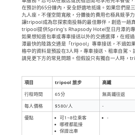
車服務。您可以在飯店或民宿悠閒地享用完早餐後，
在預計的65分鐘內，安全舒適地抵達。如果您們是三五
九人座，不僅空間寬敞，分攤後的費用也極具競爭力
讓tripool成為您探索南投縣的最佳夥伴，創造
tripool提供Spring's Rhapsody Hote
如果想知道包車或專車接送以外的交通選擇，在經過資料整理與
潭最快的陸路交通是「tripool」專車接送，不過
格中的資料是預設在3人時，專車接送、租車自駕、
請見更下方的常見問題。但假設只有獨自一人時，tri
項目
tripool 旅步
高鐵
行程時間
65分
無高鐵往返
每人價格
$580/人
-
優點
可1~8位乘客
-
哪裡都能接
保證出車