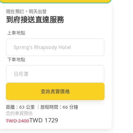
現在預訂，明天出發
到府接送直達服務
上車地點
下車地點
查詢真實價格
距離
：
63 公里
｜
旅程時間
：
66 分鐘
您的車資預估
TWD
1729
TWD
2400