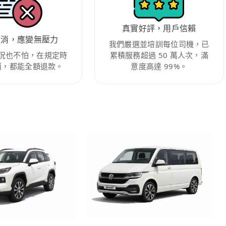
真實好評，用戶信賴
取消，應變無壓力
我們嚴選並培訓每位司機，已
況也不怕，在規定時
累積服務超過 50 萬人次，滿
消，都能全額退款。
意度高達 99%。