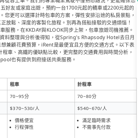
再從容上車。我們的專業職業駕駛不僅熟悉路況，更能確保您
好友或家庭出遊，預約一台1700元起的轎車或2200元起的
。您更可以選擇計時包車的方案，彈性安排沿途的私房景點，
一趟真正放鬆、深度的客製化旅程。別再為搭船接駁的交通煩惱！
l至日月潭的專車服務，在KKDAY與KLOOK同步上架，包車旅遊司機推薦。
分析後得知，從Spring's Rhapsody Hotel去日月
如果想兼顧花費預算，iRent是最便宜且方便的交通方式。以下表
計程車、高鐵的優缺點比較，更完整的交通費用與時間分析，
pool也有提供到府接送共乘服務。
租車
計程車
70~95分
70~80分
$370~530/人
$540~670/人
價格便宜
滿足臨時需求
行程彈性
不需事先付款