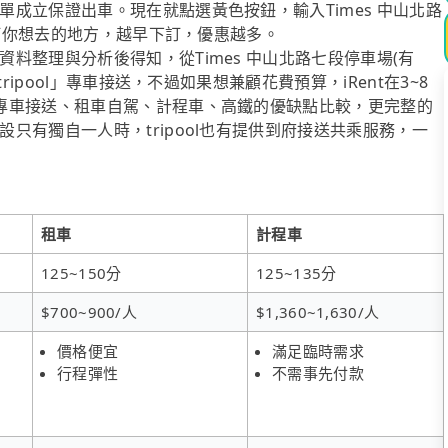
成立保證出車。現在就點選黃色按鈕，輸入Times 中山北路
任何你想去的地方，越早下訂，優惠越多。
料整理與分析後得知，從Times 中山北路七段停車場(有
ipool」專車接送，不過如果想兼顧花費預算，iRent在3~8
專車接送、租車自駕、計程車、高鐵的優缺點比較，更完整的
只有獨自一人時，tripool也有提供到府接送共乘服務，一
租車
計程車
125~150分
125~135分
$700~900/人
$1,360~1,630/人
價格便宜
滿足臨時需求
行程彈性
不需事先付款