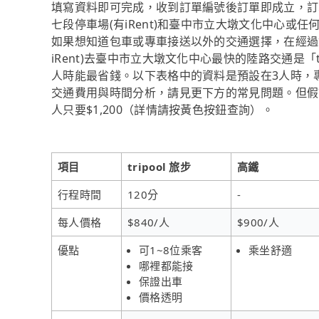
填寫資料即可完成，收到訂單編號後訂單即成立，訂單
七段停車場(有iRent)和臺中市立大墩文化中心或
如果想知道包車或專車接送以外的交通選擇，在經過資
iRent)去臺中市立大墩文化中心最快的陸路交通是「tr
人時能最省錢。以下表格中的資料是預設在3人時，
交通費用與時間分析，請見更下方的常見問題。但假設
人只要$1,200（詳情請按黃色按鈕查詢）。
項目
tripool 旅步
高鐵
行程時間
120分
-
每人價格
$840/人
$900/人
優點
可1~8位乘客
乘坐舒適
哪裡都能接
保證出車
價格透明