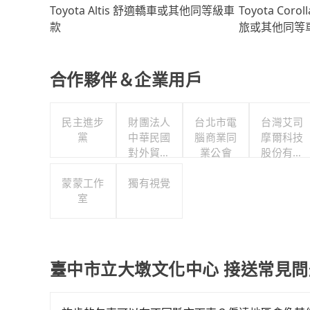
Toyota Coro
Toyota Altis 舒適轎車或其他同等級車
旅或其他同等
款
合作夥伴＆企業用戶
民主進步
財團法人
台北市電
台灣艾司
黨
中華民國
腦商業同
摩爾科技
對外貿易
業公會
股份有限
發展協會
公司
蒙蒙工作
獨有視覺
室
臺中市立大墩文化中心 接送常見問