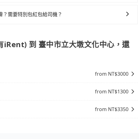
l也保證派車。在出發前一天晚上八點時，會透過電子郵件與簡訊
去臺中市立大墩文化中心），全台保證出車。由於有高效的車輛調度能
似方便，但實際使用時還是有其區域的限制，實際可停靠的地
約定好的時間與上車地點沒有看到司機，可主動電話聯繫，可
數乘客出行的最佳選擇。
諱？需要特別包紅包給司機？
者載行李時，就顯得非常不便。
但如果遇到車輛故障或者前一趟車嚴重耽誤，tripool會盡
司機都會提供接送服務。不過，如果您有其他特殊要求，例如
訂車前先向客服詢問是否有相應的司機可配合，以避免後續爭
您自行決定。不過，建議可事先詢問司機是否接受。」
有iRent) 到 臺中市立大墩文化中心，還
from NT$
3000
from NT$
1300
from NT$
3350