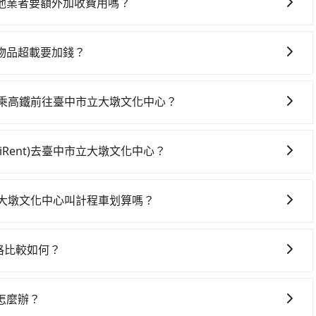
他業者要額外加收費用嗎？
。對於偏遠地區，我們提供的價格已經包含了所有基本的費
需要前往的地點屬於高海拔山區等特殊地點，就可能會需要支
物品超載要加錢？
查詢到具體的費用。
合您的車型。 五人座驕車可乘坐三位乘客，並可攜帶三個隨身
客，並可攜帶四個隨身行李與三個30吋行李箱 九人座廂型車
t)搭乘高鐵前往臺中市立大墩文化中心？
吋行李箱。 為了確保行車安全及遵守相關法規，我們不能超
)搭高鐵前往臺中市立大墩文化中心，高鐵乘坐舒適、較貴、費時！從
情況收取微搬家費用，費用在300至500元之間。
02班次高鐵可搭乘。假設從Times 中山北路七段停車場(有
iRent)去臺中市立大墩文化中心？
站，叫一輛計程車花費約300元、車程約21分鐘。抵達高鐵站後，
車上時不需要閉目養神（因為要自己開車），最重要的是你當
再乘坐47~66分鐘（平均57分）的高鐵從台北站前往台中高
是你最便宜選擇。註冊完iRent的app後，可以每小時
站前排班的計程車，搭上小黃後約花22分鐘、車費300元後，
中市立大墩文化中心叫計程車划算嗎？
Times 中山北路七段停車場(有iRent)到臺中市立大墩文化中
地。全程加上轉車時間共2小時15分鐘，假設3位同行，高鐵加
灣大車隊、Uber、Line Taxi、Yoxi等，如果在路邊攔不
自於平假日、車款差異、抵達目的地後多久原路返回），雖已將
pool並到府專車接送，則每人平均花費約840元，費時2小時。
程車、博全交通、小傑CHIEH車隊等叫車看看。依照里程跳
去，但額外的汽車保險與可能的罰單都需自付。再者，和運的
60元車資，而且更會額外浪費15分鐘在轉乘與等車上，現在
價格比較如何？
ripool可省高達$2,400。綜合以上，無論在價格或服務品質
Prius C、Vios這類乘坐體驗較差的車款，如果人數超過四位，更
可參考tripool的拼車共乘服務，最多可再節省50%的交通費
，而市場上稍具規模且合法經營的業者，有以短程與城市為主
(有iRent)到臺中市立大墩文化中心的最佳選擇。
租車最令人詬病的就是車況，打開車門才發現仍有上一組乘客
，機場接送則有肯驛、全鋒、格上租車、和運租車，包車旅遊則是
車都好像在開樂透一樣。另外，偶爾也會遇到明明已經預約了
怎麼辦？
步專注在長程單程接送與跨縣市計時包車，不論從哪邊去哪裡（當然也
時卻偏偏找不到停車位，對於急著用車或者要載其他乘客的人