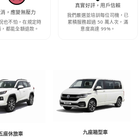
真實好評，用戶信賴
取消，應變無壓力
我們嚴選並培訓每位司機，已
況也不怕，在規定時
累積服務超過 50 萬人次，滿
消，都能全額退款。
意度高達 99%。
九座箱型車
五座休旅車