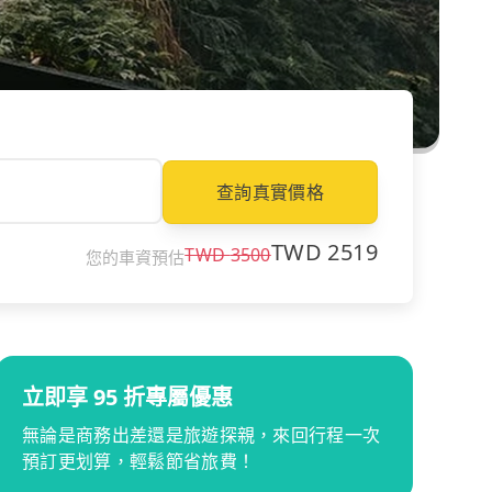
查詢真實價格
TWD
2519
TWD
3500
您的車資預估
立即享 95 折專屬優惠
無論是商務出差還是旅遊探親，來回行程一次
預訂更划算，輕鬆節省旅費！