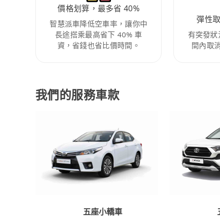
價格划算，最多省 40%
彈性
智慧派車降低空車率，讓你中
長途搭乘最高省下 40% 車
有突發狀
資，省錢也省比價時間。
間內取
我們的服務車款
五座小轎車