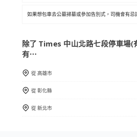
只要完成預約並付款完成，訂單就成立，tripoo
包括Times 中山北路七段停車場(有iRent)
來說就有不小的風險。最後，雖然路邊隨租隨還看
提供司機的姓名、電話、車牌、車型等資訊，如在
力，能以市價7~8折提供專車到府服務，是絕大多
如果想包車去公墓掃墓或參加告別式，司機會有忌
點與你的上下車地點仍有段距離，在遇到下雨天或
能原本約定的地點不適合暫停而改停靠在附近的位置。
如果您需要包車前往公墓掃墓或參加告別式，一般
快改派以減少乘客等待的時間。
需要載運骨灰罈或在車上進行法事等作業，建議在
議。此外，是否需要給司機紅包或小費，則可以由
除了 Times 中山北路七段停車場(
有⋯
從
高雄市
從
彰化縣
從
新北市