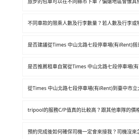
旅步的包車可以在不同縣市下車？偏遠地區會像其
旅步的包車服務非常方便，您可以在不同縣市下車
用，不會像其他業者那樣收取額外費用。但如果您
不同車款的限乘人數及行李數量？若人數及行李或
付額外的費用，不過別擔心，您可以透過旅步官網
我們提供不同種類的車輛，讓您根據需求選擇最適
行李與兩個30吋行李箱 五人座休旅車可乘坐四位乘
是否建議從Times 中山北路七段停車場(有iRen
可乘坐八位乘客，並可攜帶八個隨身行李與六個30
若要從Times 中山北路七段停車場(有iRent
載人數。 如果您攜帶的行李或物品較多，我們會根據
最早06:26一直到23:00，台北-台中一天最多有1
是否推薦租車自駕從Times 中山北路七段停車場(有
iRent) (台北市士林區) 前往最靠近的台北高鐵
如果你有台灣駕照且對自己駕駛技術有信心，且在
步行進站、現場購票並於月台排隊的時間約25分鐘，
天就要來回，那在台北路邊可隨租隨借的iRent應該
鐵站，每人票價700元，再用10分鐘出站、等待車
從Times 中山北路七段停車場(有iRent)到臺
$115~205承租小轎車，每公里再額外加收$3.2，從
抵達臺中市立大墩文化中心 (台中市西區) 的目的
如選擇小黃直達，在台北可以透過app叫車的有55688台
心的花費預估為$2,100~2,700（金額差異來
轉乘之平均每人花費為900元。但如果全程使用tri
到車，也可考慮打電話至附近的計程車隊，如天使計
eTag和可能的每小時40元路邊停車費用預估進
選擇搭乘高鐵而不預約包車，不僅每人至少額外負擔
tripool的服務C/P值真的比較高？跟其他車隊的
錶計算，價格約為4,090~4,900元間，但如改預約t
iRent只提供最基本的車型，如Toyota Yaris、
還不馬上來預約tripool！如果你僅有兩位乘車，也
在服務品質許可下，乘客當然希望價格越便宜越好
上，tripool都是你從Times 中山北路七段停車場
是沒有較大的七人座或九人座可供選擇，而且無人
用。
的台灣大車隊、大都會、LINE Taxi、Uber
遺留的垃圾或者撞凹的車門仍未被修理，每一次租
預約完成後如何確保司機一定會來接我？司機沒來
KKDAY、KLOOK、叫車吧等。tripool旅
時間但上一位用戶卻遲遲尚未歸還，又或者要還車