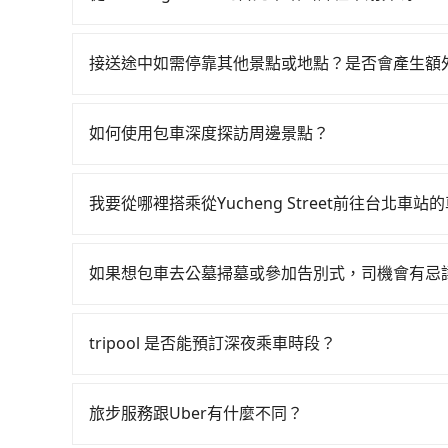
再額外加收$3.2，從Yucheng Street到台北
如選擇小黃直達，在台北可以透過app叫車的有55688台
抵達目的地後多久原路返回），雖已將每小時40
到車，也可考慮打電話至附近的計程車隊，如志陽
自付。再者，和運的iRent只提供最基本的車型，如Toyo
接送途中如需停靠其他景點或地點？是否會產生額
價格約為190~230元間。雖然Yucheng Str
果人數超過四位，更是沒有較大的七人座或九人座
當您預約旅步的「單程專車」，如果需要在途中加點
計程車司機不跳錶計費的風險，如你們人數在五人
發現仍有上一組乘客遺留的垃圾或者撞凹的車門仍
里內，需額外支付 200 元，且每個點最多停留 
定的tripool，可能更適合你。
遇到明明已經預約了時間但上一位用戶卻遲遲尚未
如何使用包車深度探訪周邊景點？
擇「計時包車」，中途需要加點停靠，則不需要額
者要載其他乘客的人來說就有不小的風險。最後，
使用包車進行深度探訪周邊景點時，可以充分利用
制，實際可停靠的地點與你的上下車地點仍有段距
節奏和時間進行遊覽。除了景點本身，還可以體驗
我要從哪裡搭乘從Yucheng Street前往台北車
驗當地的生活和文化。在探訪景點時，可以積極尋
tripool提供到府專車接送服務，不論在台灣本島
幕，並且可以在旅途中收集更多的故事和經驗，豐
得到，我們就保證發車。直接在官網上輸入住家地
如果想包車去公墓掃墓或參加告別式，司機會有忌
區，我們司機都會依照訂單上的資訊依約接送。
如果您需要包車前往公墓掃墓或參加告別式，一般
需要載運骨灰罈或在車上進行法事等作業，建議在
tripool 是否能預訂深夜乘車時段？
議。此外，是否需要給司機紅包或小費，則可以由
可以的！tripool 旅步全年無休並提供深夜接送服
旅步服務跟Uber有什麼不同？