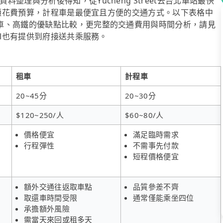
理與分析後得知，從Yucheng Street去台北車站最快
想兼顧花費預算，計程車是最便宜且方便的交通方式。以下表格中
車、高鐵的優缺點比較，更完整的交通費用與時間分析，請見
ol也有提供到府接送共乘服務。
租車
計程車
20~45分
20~30分
$120~250/人
$60~80/人
價格便宜
滿足臨時需求
行程彈性
不需事先付款
短程價格便宜
額外交通往返取車點
品質參差不齊
取還車時間受限
通常僅能乘坐四位
承擔額外風險
需當天來回或租多天