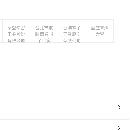
家登精密
台北市電
台達電子
國立臺灣
工業股份
腦商業同
工業股份
大學
有限公司
業公會
有限公司
要絕對的時間彈性，最重要的是你當天就要來回，那在台北路
ent的app後，可以每小時$115~205承租小轎車，每公里