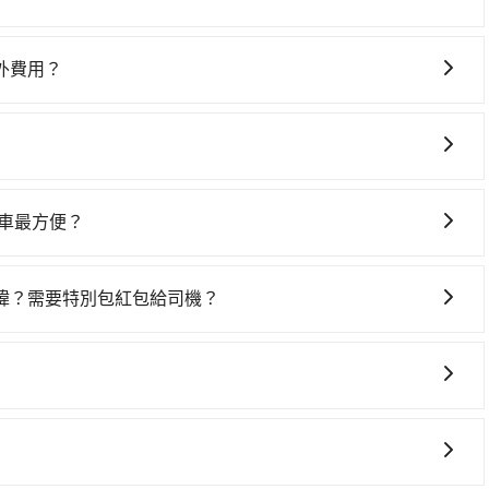
車站的花費預估為$350~750（金額差異來自於平假日、車款差異、
灣大車隊、Uber、Line Taxi、Yoxi等，如果在路邊攔不
元路邊停車費用預估進去，但額外的汽車保險與可能的罰單都需
計程車、七星富貴計程表行等叫車看看。依照里程跳錶計算，
ta Yaris、Prius C、Vios這類乘坐體驗較差的車款，如
外費用？
eet到台北車站的跳表小黃可能較為便宜，但仍有臨時攔不到車以及
可供選擇，而且無人租車最令人詬病的就是車況，打開車門才
停靠，您可以參考我們的「加點服務」，每個點距離在 5 公
以上，分坐兩台計程車就不太方便，反而能事先預約且品質穩
未被修理，每一次租車都好像在開樂透一樣。另外，偶爾也會
5 分鐘。加點費用可以在乘車當天下車前給司機現付。如果您選
歸還，又或者要還車時卻偏偏找不到停車位，對於急著用車或
外支付費用。
雖然路邊隨租隨還看似方便，但實際使用時還是有其區域的限
包車的便利性和彈性，探訪更多的景點，並且可以按照自己的
離，在遇到下雨天或者載行李時，就顯得非常不便。
周邊的文化和風俗，品嚐當地的美食，與當地人交流，深入體
站的車最方便？
找當地導遊或者向當地居民請教，了解更多的深度資訊和內
哪個角落，只要有路能到、Google地圖上能標註、GPS上能找
富自己的旅程。
址、辦公大樓、飯店民宿、各地車站、機場航廈、甚至風景
諱？需要特別包紅包給司機？
司機都會提供接送服務。不過，如果您有其他特殊要求，例如
訂車前先向客服詢問是否有相應的司機可配合，以避免後續爭
您自行決定。不過，建議可事先詢問司機是否接受。」
務。