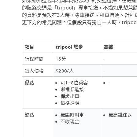
如果想知道包車或專車接送以外的交通選擇，在經過資料整
的陸路交通是「tripool」專車接送，不過如果
的資料是預設在3人時，專車接送、租車自駕、計程
更下方的常見問題。但假設只有獨自一人時，tripo
項目
tripool 旅步
高鐵
行程時間
15分
-
每人價格
$230/人
-
優點
可1~8位乘客
-
哪裡都能接
保證出車
價格透明
缺點
無臨時叫車
無高鐵往返
不收現金