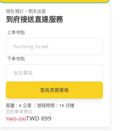
現在預訂，明天出發
到府接送直達服務
上車地點
下車地點
查詢真實價格
距離
：
6 公里
｜
旅程時間
：
16 分鐘
您的車資預估
TWD
699
TWD
200