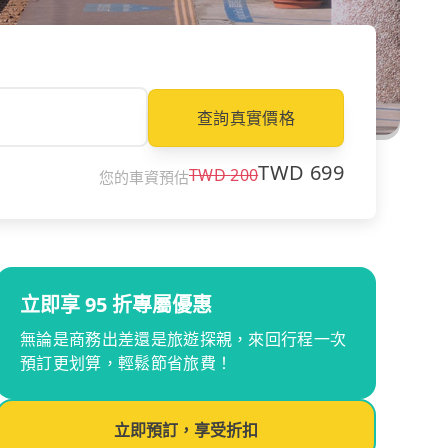
查詢真實價格
TWD
699
TWD
200
您的車資預估
立即享 95 折專屬優惠
無論是商務出差還是旅遊探親，來回行程一次
預訂更划算，輕鬆節省旅費！
立即預訂，享受折扣