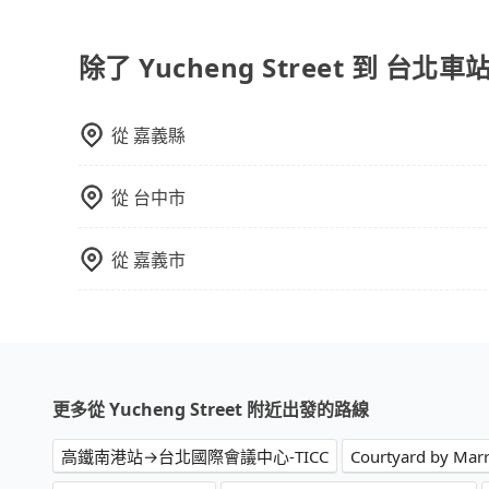
tripool 旅步具備以下特色： (1) 採事前預約制。
區。 (4) 有較為嚴謹的乘車時間與取消政策。
除了 Yucheng Street 到 台北
從
嘉義縣
從
台中市
從
嘉義市
更多從 Yucheng Street 附近出發的路線
高鐵南港站→台北國際會議中心-TICC
Courtyard by Mar