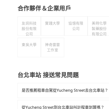
合作夥伴＆企業用戶
友訊科技
實踐大學
協憶有限
美時化學
股份有限
公司
製藥股份
公司
有限公司
東吳大學
神奇雷雷
工作室
台北車站 接送常見問題
是否推薦租車自駕從Yucheng Street去台北車站？
如果你有台灣駕照且對自己駕駛技術有信心，且需
邊可隨租隨借的iRent應該是你最便宜選擇。註冊完iR
從Yucheng Street到台北車站叫計程車划算嗎？